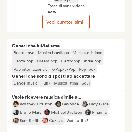
Vedi di più
Tasso di condivisione
63%
Vedi curatori simili
Generi che lui/lei ama
Bossa nova
Musica brasiliana
Musica cristiana
Danza pop
Dream pop
Elettropop
Indie pop
Pop internazionale
K-Pop/J-Pop
Pop rock
Generi che sono disposti ad accettare
Dance music
Funk
Musica latina
Soul
Vuole ricevere musica simile a...
Whitney Houston
Beyoncé
Lady Gaga
Bruno Mars
Michael Jackson
Rihanna
Sam Smith
Cazuza
Vedi tutti +3