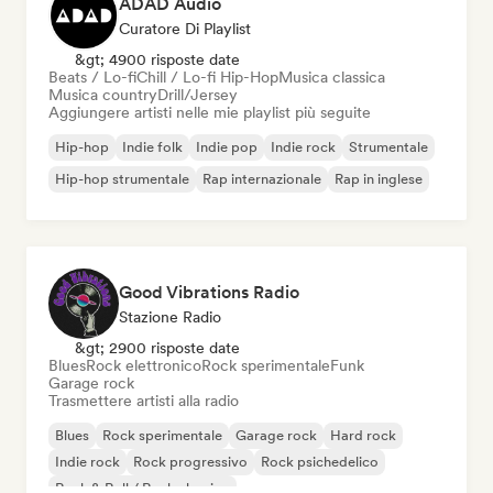
ADAD Audio
Curatore Di Playlist
&gt; 4900 risposte date
Beats / Lo-fi
Chill / Lo-fi Hip-Hop
Musica classica
Musica country
Drill/Jersey
Aggiungere artisti nelle mie playlist più seguite
Hip-hop
Indie folk
Indie pop
Indie rock
Strumentale
Hip-hop strumentale
Rap internazionale
Rap in inglese
Good Vibrations Radio
Stazione Radio
&gt; 2900 risposte date
Blues
Rock elettronico
Rock sperimentale
Funk
Garage rock
Trasmettere artisti alla radio
Blues
Rock sperimentale
Garage rock
Hard rock
Indie rock
Rock progressivo
Rock psichedelico
Rock & Roll / Rock classico