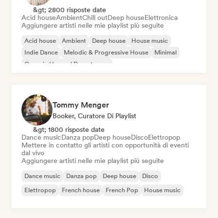
&gt; 2800 risposte date
Acid house
Ambient
Chill out
Deep house
Elettronica
Aggiungere artisti nelle mie playlist più seguite
Acid house
Ambient
Deep house
House music
Indie Dance
Melodic & Progressive House
Minimal
Organic House / Downtempo
Tommy Menger
Booker, Curatore Di Playlist
&gt; 1800 risposte date
Dance music
Danza pop
Deep house
Disco
Elettropop
Mettere in contatto gli artisti con opportunità di eventi
dal vivo
Aggiungere artisti nelle mie playlist più seguite
Dance music
Danza pop
Deep house
Disco
Elettropop
French house
French Pop
House music