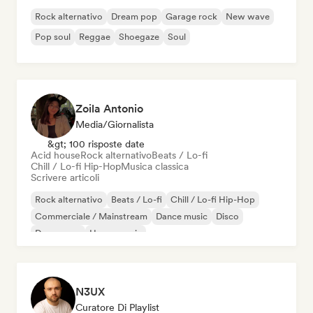
Rock alternativo
Dream pop
Garage rock
New wave
Pop soul
Reggae
Shoegaze
Soul
Zoila Antonio
Media/Giornalista
&gt; 100 risposte date
Acid house
Rock alternativo
Beats / Lo-fi
Chill / Lo-fi Hip-Hop
Musica classica
Scrivere articoli
Rock alternativo
Beats / Lo-fi
Chill / Lo-fi Hip-Hop
Commerciale / Mainstream
Dance music
Disco
Dream pop
House music
N3UX
Curatore Di Playlist