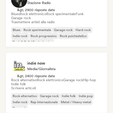
Stazione Radio
&gt; 2900 risposte date
Blues
Rock elettronico
Rock sperimentale
Funk
Garage rock
Trasmettere artisti alla radio
Blues
Rock sperimentale
Garage rock
Hard rock
Indie rock
Rock progressivo
Rock psichedelico
Rock & Roll / Rock classico
indie now
Media/Giornalista
&gt; 2400 risposte date
Rock alternativo
Rock elettronico
Garage rock
Hip-hop
Indie folk
Scrivere articoli
Rock alternativo
Garage rock
Indie folk
Indie pop
Indie rock
Rap internazionale
Metal / Heavy metal
Pop rock