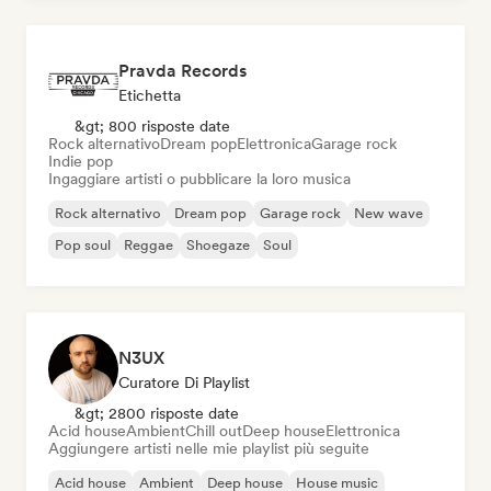
Pravda Records
Etichetta
&gt; 800 risposte date
Rock alternativo
Dream pop
Elettronica
Garage rock
Indie pop
Ingaggiare artisti o pubblicare la loro musica
Rock alternativo
Dream pop
Garage rock
New wave
Pop soul
Reggae
Shoegaze
Soul
N3UX
Curatore Di Playlist
&gt; 2800 risposte date
Acid house
Ambient
Chill out
Deep house
Elettronica
Aggiungere artisti nelle mie playlist più seguite
Acid house
Ambient
Deep house
House music