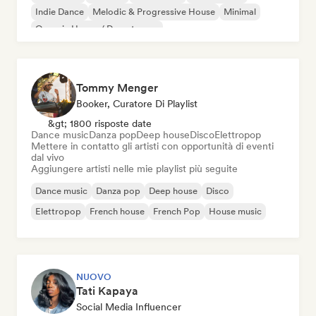
Indie Dance
Melodic & Progressive House
Minimal
Organic House / Downtempo
Tommy Menger
Booker, Curatore Di Playlist
&gt; 1800 risposte date
Dance music
Danza pop
Deep house
Disco
Elettropop
Mettere in contatto gli artisti con opportunità di eventi
dal vivo
Aggiungere artisti nelle mie playlist più seguite
Dance music
Danza pop
Deep house
Disco
Elettropop
French house
French Pop
House music
NUOVO
Tati Kapaya
Social Media Influencer