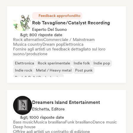
Feedback approfondito
Rob Tavaglione/Catalyst Recording
Esperto Del Suono
&gt; 800 risposte date
Rock alternativo
Commerciale / Mainstream
Musica country
Dream pop
Elettronica
Fornire agli artisti un feedback dettagliato sul loro
suono/produzione
Elettronica
Rock sperimentale
Indie folk
Indie pop
Indie rock
Metal / Heavy metal
Post punk
Rock & Roll / Rock classico
Dreamers Island Entertainment
Etichetta, Editore
&gt; 1000 risposte date
Bass music
Musica brasiliana
Funk brasiliano
Dance music
Deep house
Offrire agli artisti un contratto di edizione