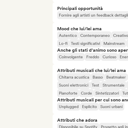
Principali opportunità
Fornire agli artisti un feedback dettag
Mood che lui/lei ama
Autentico
Contemporaneo
Creativ
Lo-fi
Testi significativi
Mainstream
Anche gli stati d'animo sono apert
Coinvolgente
Freddo
Curioso
Ener
Attributi musicali che lui/lei ama
Chitarra acustica
Basso
Beatmaker
Suoni elettronici
Test
Strumentale
Pianoforte
Corde
Sintetizzatori
Tut
Attributi musicali per cui sono an
Unplugged
Esplicito
Suoni urbani
Attributi che adora
Disponibile su Spotify
Progetto agli in