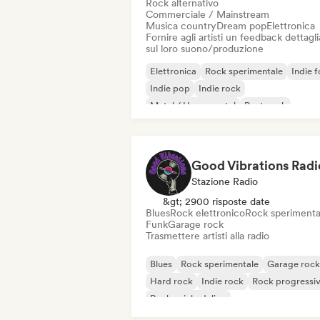
Rock alternativo
Commerciale / Mainstream
Musica country
Dream pop
Elettronica
Fornire agli artisti un feedback dettagl
sul loro suono/produzione
Elettronica
Rock sperimentale
Indie f
Indie pop
Indie rock
Metal / Heavy metal
Post punk
Rock & Roll / Rock classico
Good Vibrations Radi
Stazione Radio
&gt; 2900 risposte date
Blues
Rock elettronico
Rock sperimenta
Funk
Garage rock
Trasmettere artisti alla radio
Blues
Rock sperimentale
Garage rock
Hard rock
Indie rock
Rock progressi
Rock psichedelico
Rock & Roll / Rock classico