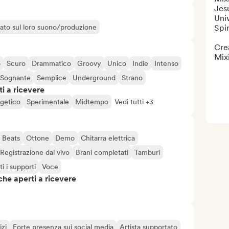
Jesu
Uni
liato sul loro suono/produzione
Spir
Cre
Mixi
o
Scuro
Drammatico
Groovy
Unico
Indie
Intenso
Sognante
Semplice
Underground
Strano
i a ricevere
getico
Sperimentale
Midtempo
Vedi tutti +3
Beats
Ottone
Demo
Chitarra elettrica
Registrazione dal vivo
Brani completati
Tamburi
ti i supporti
Voce
che aperti a ricevere
izi
Forte presenza sui social media
Artista supportato