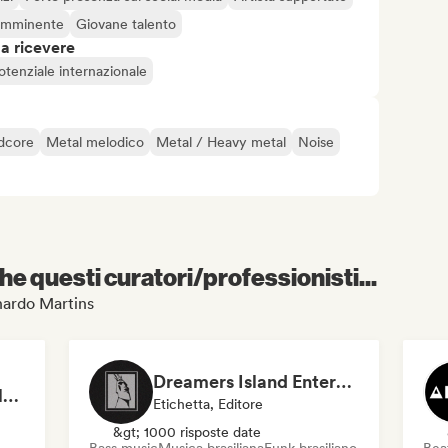
 imminente
Giovane talento
 a ricevere
otenziale internazionale
dcore
Metal melodico
Metal / Heavy metal
Noise
e questi curatori/professionisti...
rnardo Martins
Dreamers Island Entertainment
Rob Tavaglione/Catalyst Recording
Etichetta, Editore
&gt; 1000 risposte date