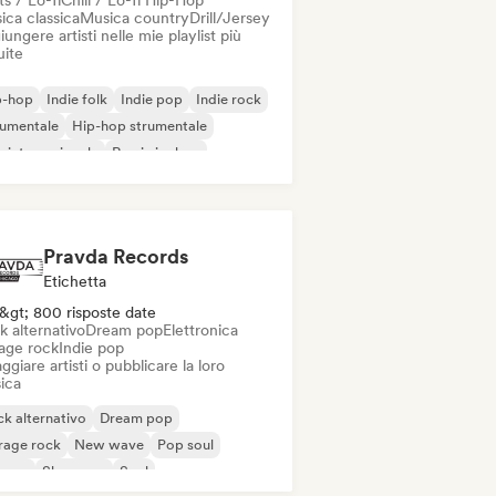
s / Lo-fi
Chill / Lo-fi Hip-Hop
ica classica
Musica country
Drill/Jersey
ungere artisti nelle mie playlist più
uite
p-hop
Indie folk
Indie pop
Indie rock
rumentale
Hip-hop strumentale
 internazionale
Rap in inglese
Pravda Records
Etichetta
&gt; 800 risposte date
k alternativo
Dream pop
Elettronica
age rock
Indie pop
ggiare artisti o pubblicare la loro
ica
k alternativo
Dream pop
rage rock
New wave
Pop soul
ggae
Shoegaze
Soul