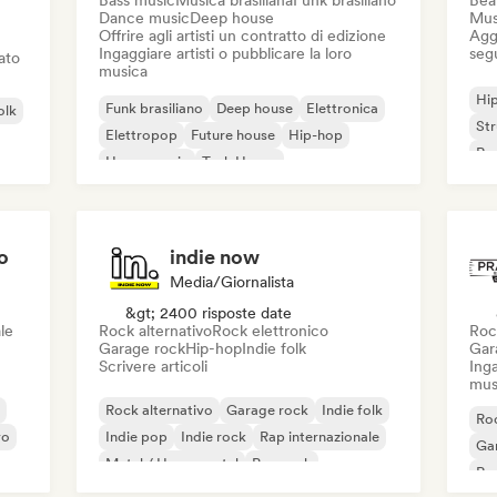
Bass music
Musica brasiliana
Funk brasiliano
Beat
Dance music
Deep house
Mus
Offrire agli artisti un contratto di edizione
Aggi
Ingaggiare artisti o pubblicare la loro
seg
iato
musica
Hi
Funk brasiliano
Deep house
Elettronica
olk
St
Elettropop
Future house
Hip-hop
Rap
House music
Tech House
o
indie now
Media/Giornalista
&gt; 2400 risposte date
le
Rock alternativo
Rock elettronico
Roc
Garage rock
Hip-hop
Indie folk
Gar
Scrivere articoli
Inga
mus
Rock alternativo
Garage rock
Indie folk
Roc
vo
Indie pop
Indie rock
Rap internazionale
Ga
Metal / Heavy metal
Pop rock
Re