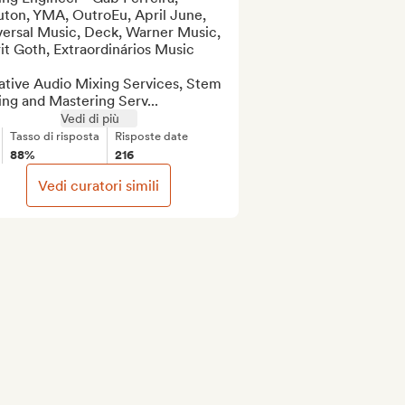
ton, YMA, OutroEu, April June, 
versal Music, Deck, Warner Music, 
it Goth, Extraordinários Music

ative Audio Mixing Services, Stem 
ng and Mastering Serv...
Vedi di più
Tasso di risposta
Risposte date
88%
216
Vedi curatori simili