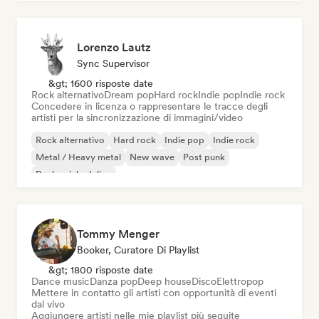
Lorenzo Lautz
Sync Supervisor
&gt; 1600 risposte date
Rock alternativo
Dream pop
Hard rock
Indie pop
Indie rock
Concedere in licenza o rappresentare le tracce degli
artisti per la sincronizzazione di immagini/video
Rock alternativo
Hard rock
Indie pop
Indie rock
Metal / Heavy metal
New wave
Post punk
Rock psichedelico
Tommy Menger
Booker, Curatore Di Playlist
&gt; 1800 risposte date
Dance music
Danza pop
Deep house
Disco
Elettropop
Mettere in contatto gli artisti con opportunità di eventi
dal vivo
Aggiungere artisti nelle mie playlist più seguite