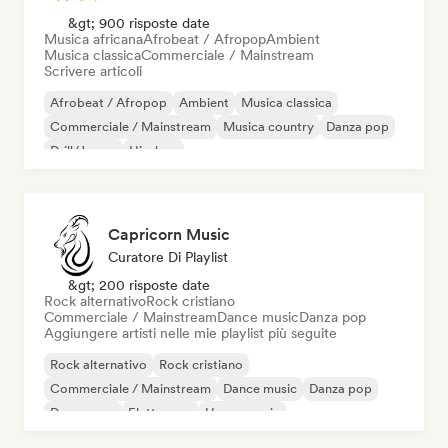
&gt; 900 risposte date
Musica africana
Afrobeat / Afropop
Ambient
Musica classica
Commerciale / Mainstream
Scrivere articoli
Afrobeat / Afropop
Ambient
Musica classica
Commerciale / Mainstream
Musica country
Danza pop
Drill/Jersey
Hip-hop
Capricorn Music
Curatore Di Playlist
&gt; 200 risposte date
Rock alternativo
Rock cristiano
Commerciale / Mainstream
Dance music
Danza pop
Aggiungere artisti nelle mie playlist più seguite
Rock alternativo
Rock cristiano
Commerciale / Mainstream
Dance music
Danza pop
Dream pop
Elettropop
House music