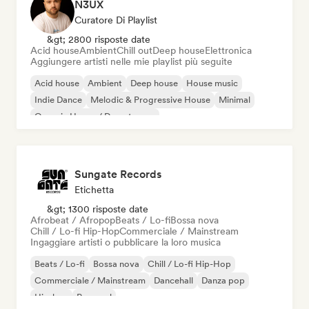
N3UX
Curatore Di Playlist
&gt; 2800 risposte date
Acid house
Ambient
Chill out
Deep house
Elettronica
Aggiungere artisti nelle mie playlist più seguite
Acid house
Ambient
Deep house
House music
Indie Dance
Melodic & Progressive House
Minimal
Organic House / Downtempo
Sungate Records
Etichetta
&gt; 1300 risposte date
Afrobeat / Afropop
Beats / Lo-fi
Bossa nova
Chill / Lo-fi Hip-Hop
Commerciale / Mainstream
Ingaggiare artisti o pubblicare la loro musica
Beats / Lo-fi
Bossa nova
Chill / Lo-fi Hip-Hop
Commerciale / Mainstream
Dancehall
Danza pop
Hip-hop
Pop soul