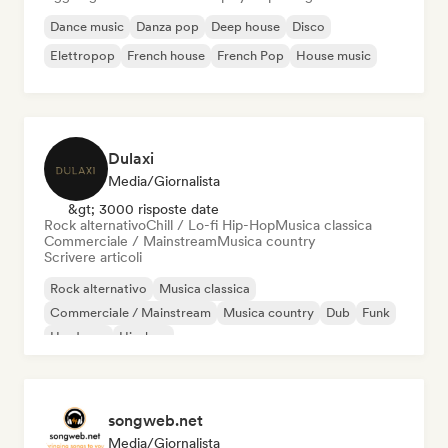
Dance music
Danza pop
Deep house
Disco
Elettropop
French house
French Pop
House music
Dulaxi
Media/Giornalista
&gt; 3000 risposte date
Rock alternativo
Chill / Lo-fi Hip-Hop
Musica classica
Commerciale / Mainstream
Musica country
Scrivere articoli
Rock alternativo
Musica classica
Commerciale / Mainstream
Musica country
Dub
Funk
Hardcore
Hip-hop
songweb.net
Media/Giornalista