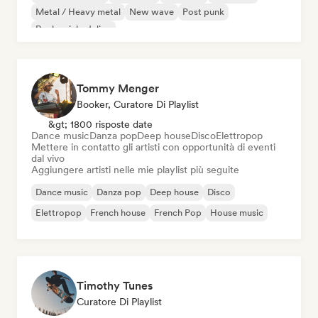
Metal / Heavy metal
New wave
Post punk
Rock psichedelico
Tommy Menger
Booker, Curatore Di Playlist
&gt; 1800 risposte date
Dance music
Danza pop
Deep house
Disco
Elettropop
Mettere in contatto gli artisti con opportunità di eventi
dal vivo
Aggiungere artisti nelle mie playlist più seguite
Dance music
Danza pop
Deep house
Disco
Elettropop
French house
French Pop
House music
Timothy Tunes
Curatore Di Playlist