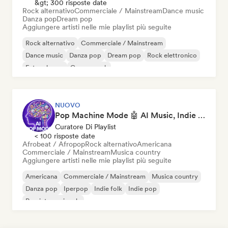
&gt; 300 risposte date
Rock alternativo
Commerciale / Mainstream
Dance music
Danza pop
Dream pop
Aggiungere artisti nelle mie playlist più seguite
Rock alternativo
Commerciale / Mainstream
Dance music
Danza pop
Dream pop
Rock elettronico
Future house
Garage rock
NUOVO
Pop Machine Mode 🤖 AI Music, Indie Pop & Dream Pop
Curatore Di Playlist
< 100 risposte date
Afrobeat / Afropop
Rock alternativo
Americana
Commerciale / Mainstream
Musica country
Aggiungere artisti nelle mie playlist più seguite
Americana
Commerciale / Mainstream
Musica country
Danza pop
Iperpop
Indie folk
Indie pop
Pop internazionale