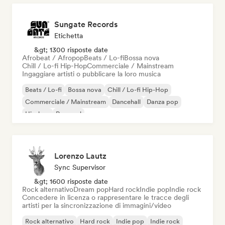
Sungate Records
Etichetta
&gt; 1300 risposte date
Afrobeat / Afropop
Beats / Lo-fi
Bossa nova
Chill / Lo-fi Hip-Hop
Commerciale / Mainstream
Ingaggiare artisti o pubblicare la loro musica
Beats / Lo-fi
Bossa nova
Chill / Lo-fi Hip-Hop
Commerciale / Mainstream
Dancehall
Danza pop
Hip-hop
Pop soul
Lorenzo Lautz
Sync Supervisor
&gt; 1600 risposte date
Rock alternativo
Dream pop
Hard rock
Indie pop
Indie rock
Concedere in licenza o rappresentare le tracce degli
artisti per la sincronizzazione di immagini/video
Rock alternativo
Hard rock
Indie pop
Indie rock