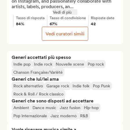
on Instagram, and passionately collaborate with 
artists, labels, producers, an...
Vedi di più
Tasso di risposta
Tasso di condivisione
Risposte date
84%
67%
42
Vedi curatori simili
Generi accettati più spesso
Indie pop
Indie rock
Nouvelle scene
Pop rock
Chanson Française/Variété
Generi che lui/lei ama
Rock alternativo
Garage rock
Indie folk
Pop Punk
Rock & Roll / Rock classico
Generi che sono disposti ad accettare
Ambient
Dance music
Jazz fusion
Hip-hop
Pop internazionale
Jazz moderno
R&B
Vuole ricevere musica simile a...