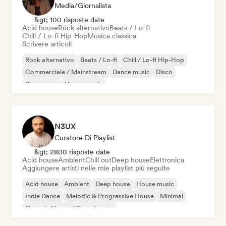
Media/Giornalista
&gt; 100 risposte date
Acid house
Rock alternativo
Beats / Lo-fi
Chill / Lo-fi Hip-Hop
Musica classica
Scrivere articoli
Rock alternativo
Beats / Lo-fi
Chill / Lo-fi Hip-Hop
Commerciale / Mainstream
Dance music
Disco
Dream pop
House music
N3UX
Curatore Di Playlist
&gt; 2800 risposte date
Acid house
Ambient
Chill out
Deep house
Elettronica
Aggiungere artisti nelle mie playlist più seguite
Acid house
Ambient
Deep house
House music
Indie Dance
Melodic & Progressive House
Minimal
Organic House / Downtempo