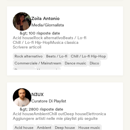
Zoila Antonio
Media/Giornalista
&gt; 100 risposte date
Acid house
Rock alternativo
Beats / Lo-fi
Chill / Lo-fi Hip-Hop
Musica classica
Scrivere articoli
Rock alternativo
Beats / Lo-fi
Chill / Lo-fi Hip-Hop
Commerciale / Mainstream
Dance music
Disco
Dream pop
House music
N3UX
Curatore Di Playlist
&gt; 2800 risposte date
Acid house
Ambient
Chill out
Deep house
Elettronica
Aggiungere artisti nelle mie playlist più seguite
Acid house
Ambient
Deep house
House music