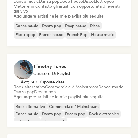
Dance music
Danza pop
Deep house
Disco
Elettropop
Mettere in contatto gli artisti con opportunità di eventi
dal vivo
Aggiungere artisti nelle mie playlist più seguite
Dance music
Danza pop
Deep house
Disco
Elettropop
French house
French Pop
House music
Timothy Tunes
Curatore Di Playlist
&gt; 300 risposte date
Rock alternativo
Commerciale / Mainstream
Dance music
Danza pop
Dream pop
Aggiungere artisti nelle mie playlist più seguite
Rock alternativo
Commerciale / Mainstream
Dance music
Danza pop
Dream pop
Rock elettronico
Future house
Garage rock