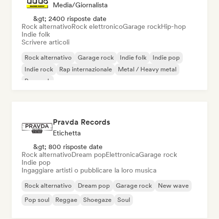
Media/Giornalista
&gt; 2400 risposte date
Rock alternativo
Rock elettronico
Garage rock
Hip-hop
Indie folk
Scrivere articoli
Rock alternativo
Garage rock
Indie folk
Indie pop
Indie rock
Rap internazionale
Metal / Heavy metal
Pop rock
Pravda Records
Etichetta
&gt; 800 risposte date
Rock alternativo
Dream pop
Elettronica
Garage rock
Indie pop
Ingaggiare artisti o pubblicare la loro musica
Rock alternativo
Dream pop
Garage rock
New wave
Pop soul
Reggae
Shoegaze
Soul