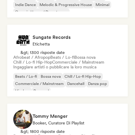
Indie Dance
Melodic & Progressive House
Minimal
Organic House / Downtempo
Sungate Records
Etichetta
&gt; 1300 risposte date
Afrobeat / Afropop
Beats / Lo-fi
Bossa nova
Chill / Lo-fi Hip-Hop
Commerciale / Mainstream
Ingaggiare artisti o pubblicare la loro musica
Beats / Lo-fi
Bossa nova
Chill / Lo-fi Hip-Hop
Commerciale / Mainstream
Dancehall
Danza pop
Hip-hop
Pop soul
Tommy Menger
Booker, Curatore Di Playlist
&gt; 1800 risposte date