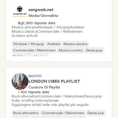
songweb.net
Media/Giornalista
&gt; 900 risposte date
Musica africana
Afrobeat / Afropop
Ambient
Musica classica
Commerciale / Mainstream
Scrivere articoli
Afrobeat / Afropop
Ambient
Musica classica
Commerciale / Mainstream
Musica country
Danza pop
Drill/Jersey
Hip-hop
NUOVO
LONDON VIBES PLAYLIST
Curatore Di Playlist
< 100 risposte date
Rock alternativo
Commerciale / Mainstream
Danza pop
Indie rock
Pop internazionale
Aggiungere artisti nelle mie playlist più seguite
Rock alternativo
Commerciale / Mainstream
Danza pop