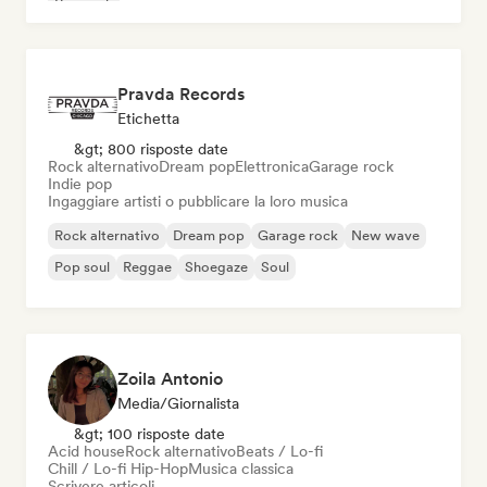
Pop rock
Pravda Records
Etichetta
&gt; 800 risposte date
Rock alternativo
Dream pop
Elettronica
Garage rock
Indie pop
Ingaggiare artisti o pubblicare la loro musica
Rock alternativo
Dream pop
Garage rock
New wave
Pop soul
Reggae
Shoegaze
Soul
Zoila Antonio
Media/Giornalista
&gt; 100 risposte date
Acid house
Rock alternativo
Beats / Lo-fi
Chill / Lo-fi Hip-Hop
Musica classica
Scrivere articoli