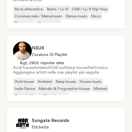
Rock alternativo
Beats / Lo-fi
Chill / Lo-fi Hip-Hop
Commerciale / Mainstream
Dance music
Disco
Dream pop
House music
N3UX
Curatore Di Playlist
&gt; 2800 risposte date
Acid house
Ambient
Chill out
Deep house
Elettronica
Aggiungere artisti nelle mie playlist più seguite
Acid house
Ambient
Deep house
House music
Indie Dance
Melodic & Progressive House
Minimal
Organic House / Downtempo
Sungate Records
Etichetta