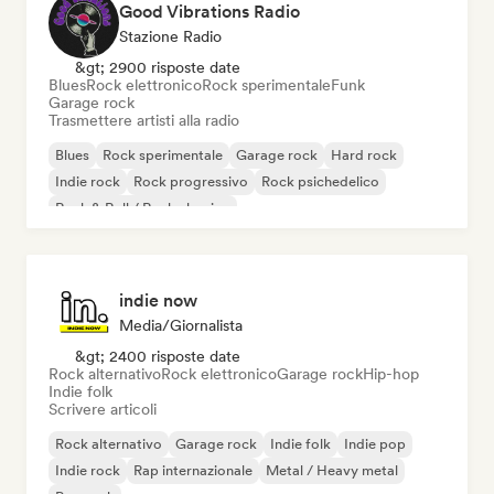
Good Vibrations Radio
Stazione Radio
&gt; 2900 risposte date
Blues
Rock elettronico
Rock sperimentale
Funk
Garage rock
Trasmettere artisti alla radio
Blues
Rock sperimentale
Garage rock
Hard rock
Indie rock
Rock progressivo
Rock psichedelico
Rock & Roll / Rock classico
indie now
Media/Giornalista
&gt; 2400 risposte date
Rock alternativo
Rock elettronico
Garage rock
Hip-hop
Indie folk
Scrivere articoli
Rock alternativo
Garage rock
Indie folk
Indie pop
Indie rock
Rap internazionale
Metal / Heavy metal