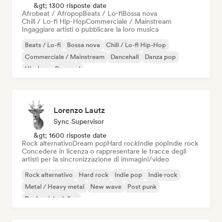
&gt; 1300 risposte date
Afrobeat / Afropop
Beats / Lo-fi
Bossa nova
Chill / Lo-fi Hip-Hop
Commerciale / Mainstream
Ingaggiare artisti o pubblicare la loro musica
Beats / Lo-fi
Bossa nova
Chill / Lo-fi Hip-Hop
Commerciale / Mainstream
Dancehall
Danza pop
Hip-hop
Pop soul
Lorenzo Lautz
Sync Supervisor
&gt; 1600 risposte date
Rock alternativo
Dream pop
Hard rock
Indie pop
Indie rock
Concedere in licenza o rappresentare le tracce degli
artisti per la sincronizzazione di immagini/video
Rock alternativo
Hard rock
Indie pop
Indie rock
Metal / Heavy metal
New wave
Post punk
Rock psichedelico