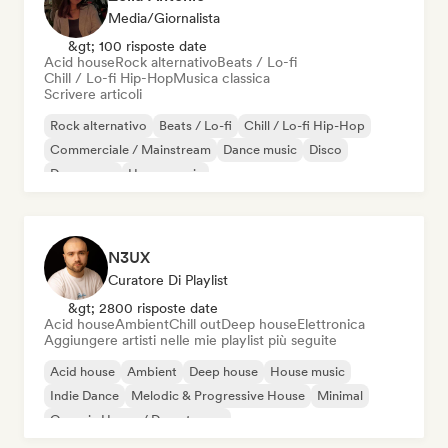
Media/Giornalista
&gt; 100 risposte date
Acid house
Rock alternativo
Beats / Lo-fi
Chill / Lo-fi Hip-Hop
Musica classica
Scrivere articoli
Rock alternativo
Beats / Lo-fi
Chill / Lo-fi Hip-Hop
Commerciale / Mainstream
Dance music
Disco
Dream pop
House music
N3UX
Curatore Di Playlist
&gt; 2800 risposte date
Acid house
Ambient
Chill out
Deep house
Elettronica
Aggiungere artisti nelle mie playlist più seguite
Acid house
Ambient
Deep house
House music
Indie Dance
Melodic & Progressive House
Minimal
Organic House / Downtempo