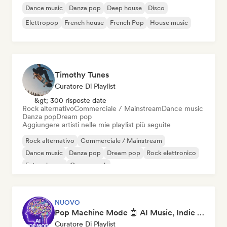
Dance music
Danza pop
Deep house
Disco
Elettropop
French house
French Pop
House music
Timothy Tunes
Curatore Di Playlist
&gt; 300 risposte date
Rock alternativo
Commerciale / Mainstream
Dance music
Danza pop
Dream pop
Aggiungere artisti nelle mie playlist più seguite
Rock alternativo
Commerciale / Mainstream
Dance music
Danza pop
Dream pop
Rock elettronico
Future house
Garage rock
NUOVO
Pop Machine Mode 🤖 AI Music, Indie Pop & Dream Pop
Curatore Di Playlist