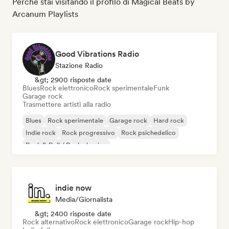
Perché stai visitando il profilo di Magical Beats by
Arcanum Playlists
Good Vibrations Radio
Stazione Radio
&gt; 2900 risposte date
Blues
Rock elettronico
Rock sperimentale
Funk
Garage rock
Trasmettere artisti alla radio
Blues
Rock sperimentale
Garage rock
Hard rock
Indie rock
Rock progressivo
Rock psichedelico
Rock & Roll / Rock classico
indie now
Media/Giornalista
&gt; 2400 risposte date
Rock alternativo
Rock elettronico
Garage rock
Hip-hop