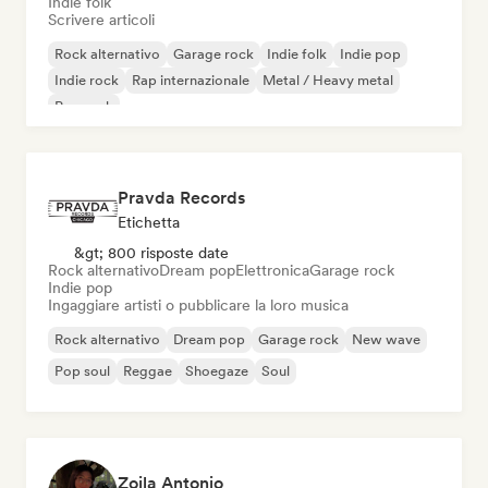
Indie folk
Scrivere articoli
Rock alternativo
Garage rock
Indie folk
Indie pop
Indie rock
Rap internazionale
Metal / Heavy metal
Pop rock
Pravda Records
Etichetta
&gt; 800 risposte date
Rock alternativo
Dream pop
Elettronica
Garage rock
Indie pop
Ingaggiare artisti o pubblicare la loro musica
Rock alternativo
Dream pop
Garage rock
New wave
Pop soul
Reggae
Shoegaze
Soul
Zoila Antonio