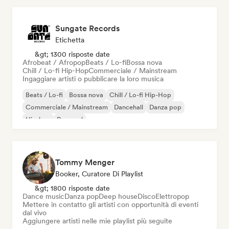
Sungate Records
Etichetta
&gt; 1300 risposte date
Afrobeat / Afropop
Beats / Lo-fi
Bossa nova
Chill / Lo-fi Hip-Hop
Commerciale / Mainstream
Ingaggiare artisti o pubblicare la loro musica
Beats / Lo-fi
Bossa nova
Chill / Lo-fi Hip-Hop
Commerciale / Mainstream
Dancehall
Danza pop
Hip-hop
Pop soul
Tommy Menger
Booker, Curatore Di Playlist
&gt; 1800 risposte date
Dance music
Danza pop
Deep house
Disco
Elettropop
Mettere in contatto gli artisti con opportunità di eventi
dal vivo
Aggiungere artisti nelle mie playlist più seguite