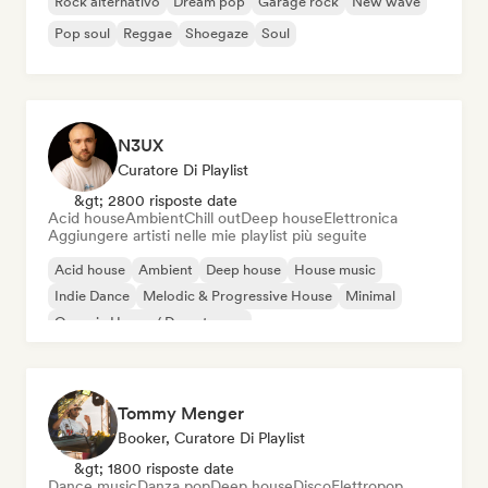
Rock alternativo
Dream pop
Garage rock
New wave
Pop soul
Reggae
Shoegaze
Soul
N3UX
Curatore Di Playlist
&gt; 2800 risposte date
Acid house
Ambient
Chill out
Deep house
Elettronica
Aggiungere artisti nelle mie playlist più seguite
Acid house
Ambient
Deep house
House music
Indie Dance
Melodic & Progressive House
Minimal
Organic House / Downtempo
Tommy Menger
Booker, Curatore Di Playlist
&gt; 1800 risposte date
Dance music
Danza pop
Deep house
Disco
Elettropop