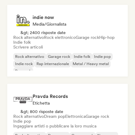
indie now
Media/Giornalista
&gt; 2400 risposte date
Rock alternativo
Rock elettronico
Garage rock
Hip-hop
Indie folk
Scrivere articoli
Rock alternativo
Garage rock
Indie folk
Indie pop
Indie rock
Rap internazionale
Metal / Heavy metal
Pop rock
Pravda Records
Etichetta
&gt; 800 risposte date
Rock alternativo
Dream pop
Elettronica
Garage rock
Indie pop
Ingaggiare artisti o pubblicare la loro musica