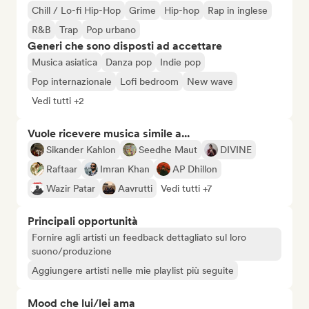
Chill / Lo-fi Hip-Hop
Grime
Hip-hop
Rap in inglese
R&B
Trap
Pop urbano
Generi che sono disposti ad accettare
Musica asiatica
Danza pop
Indie pop
Pop internazionale
Lofi bedroom
New wave
Vedi tutti +2
Vuole ricevere musica simile a...
Sikander Kahlon
Seedhe Maut
DIVINE
Raftaar
Imran Khan
AP Dhillon
Wazir Patar
Aavrutti
Vedi tutti +7
Principali opportunità
Fornire agli artisti un feedback dettagliato sul loro
suono/produzione
Aggiungere artisti nelle mie playlist più seguite
Mood che lui/lei ama