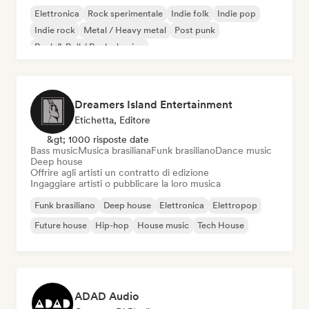
Elettronica
Rock sperimentale
Indie folk
Indie pop
Indie rock
Metal / Heavy metal
Post punk
Rock & Roll / Rock classico
Dreamers Island Entertainment
Etichetta, Editore
&gt; 1000 risposte date
Bass music
Musica brasiliana
Funk brasiliano
Dance music
Deep house
Offrire agli artisti un contratto di edizione
Ingaggiare artisti o pubblicare la loro musica
Funk brasiliano
Deep house
Elettronica
Elettropop
Future house
Hip-hop
House music
Tech House
ADAD Audio