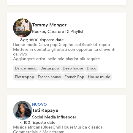
Tommy Menger
Booker, Curatore Di Playlist
&gt; 1800 risposte date
Dance music
Danza pop
Deep house
Disco
Elettropop
Mettere in contatto gli artisti con opportunità di eventi
dal vivo
Aggiungere artisti nelle mie playlist più seguite
Dance music
Danza pop
Deep house
Disco
Elettropop
French house
French Pop
House music
NUOVO
Tati Kapaya
Social Media Influencer
< 100 risposte date
Musica africana
Blues
Chill House
Musica classica
Commerciale / Mainstream