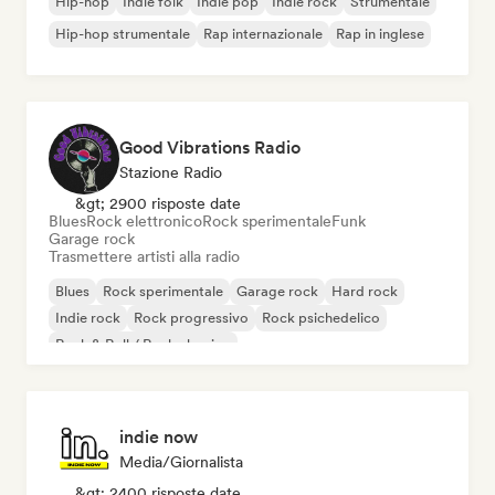
Hip-hop
Indie folk
Indie pop
Indie rock
Strumentale
Hip-hop strumentale
Rap internazionale
Rap in inglese
Good Vibrations Radio
Stazione Radio
&gt; 2900 risposte date
Blues
Rock elettronico
Rock sperimentale
Funk
Garage rock
Trasmettere artisti alla radio
Blues
Rock sperimentale
Garage rock
Hard rock
Indie rock
Rock progressivo
Rock psichedelico
Rock & Roll / Rock classico
indie now
Media/Giornalista
&gt; 2400 risposte date