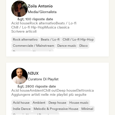
Zoila Antonio
Media/Giornalista
&gt; 100 risposte date
Acid house
Rock alternativo
Beats / Lo-fi
Chill / Lo-fi Hip-Hop
Musica classica
Scrivere articoli
Rock alternativo
Beats / Lo-fi
Chill / Lo-fi Hip-Hop
Commerciale / Mainstream
Dance music
Disco
Dream pop
House music
N3UX
Curatore Di Playlist
&gt; 2800 risposte date
Acid house
Ambient
Chill out
Deep house
Elettronica
Aggiungere artisti nelle mie playlist più seguite
Acid house
Ambient
Deep house
House music
Indie Dance
Melodic & Progressive House
Minimal
Organic House / Downtempo