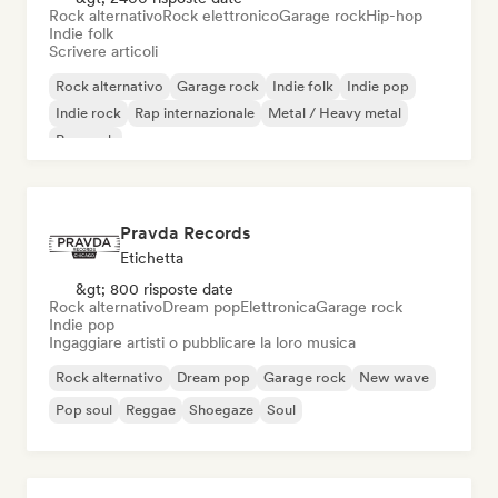
Rock alternativo
Rock elettronico
Garage rock
Hip-hop
Indie folk
Scrivere articoli
Rock alternativo
Garage rock
Indie folk
Indie pop
Indie rock
Rap internazionale
Metal / Heavy metal
Pop rock
Pravda Records
Etichetta
&gt; 800 risposte date
Rock alternativo
Dream pop
Elettronica
Garage rock
Indie pop
Ingaggiare artisti o pubblicare la loro musica
Rock alternativo
Dream pop
Garage rock
New wave
Pop soul
Reggae
Shoegaze
Soul