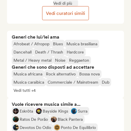
Vedi di più
Vedi curatori simili
Generi che lui/lei ama
Afrobeat / Afropop
Blues
Musica brasiliana
Dancehall
Death / Thrash
Hardcore
Metal / Heavy metal
Noise
Reggaeton
Generi che sono disposti ad accettare
Musica africana
Rock alternativo
Bossa nova
Musica caraibica
Commerciale / Mainstream
Dub
Vedi tutti +4
Vuole ricevere musica simile a...
Eskröta
Bayside Kings
Surra
Ratos De Porão
Black Pantera
Devotos Do Odio
Ponto De Equilíbrio