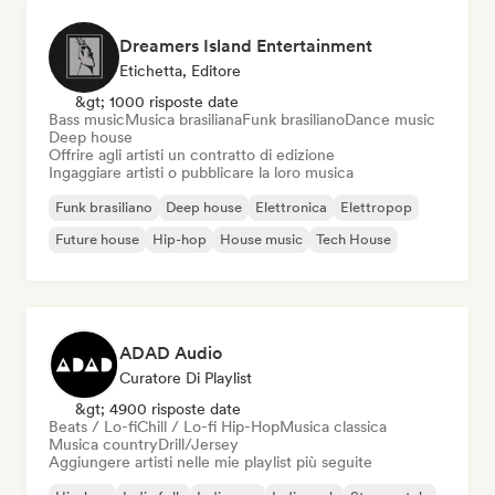
Dreamers Island Entertainment
Etichetta, Editore
&gt; 1000 risposte date
Bass music
Musica brasiliana
Funk brasiliano
Dance music
Deep house
Offrire agli artisti un contratto di edizione
Ingaggiare artisti o pubblicare la loro musica
Funk brasiliano
Deep house
Elettronica
Elettropop
Future house
Hip-hop
House music
Tech House
ADAD Audio
Curatore Di Playlist
&gt; 4900 risposte date
Beats / Lo-fi
Chill / Lo-fi Hip-Hop
Musica classica
Musica country
Drill/Jersey
Aggiungere artisti nelle mie playlist più seguite