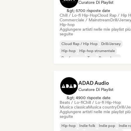
Curatore Di Playlist
&gt; 5700 risposte date
Chill / Lo-fi Hip-Hop
Cloud Rap / Hip 
Commerciale / Mainstream
Drill/Jerse
Hip-hop
Aggiungere artisti nelle mie playlist più
seguite
Cloud Rap / Hip Hop
Drill/Jersey
Hip-hop
Hip-hop strumentale
Rap francese
Trap
Pop urbano
Chill / Lo-fi Hip-Hop
ADAD Audio
Curatore Di Playlist
&gt; 4900 risposte date
Beats / Lo-fi
Chill / Lo-fi Hip-Hop
Musica classica
Musica country
Drill/J
Aggiungere artisti nelle mie playlist più
seguite
Hip-hop
Indie folk
Indie pop
Indie r