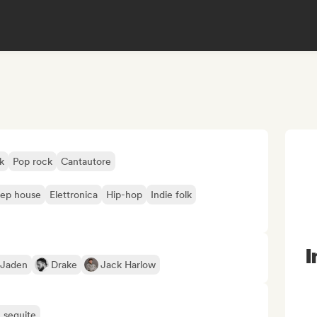
k
Pop rock
Cantautore
ep house
Elettronica
Hip-hop
Indie folk
I
Jaden
Drake
Jack Harlow
ù seguite