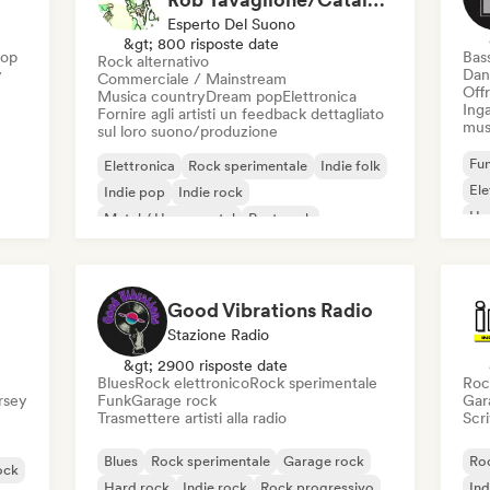
Esperto Del Suono
&gt; 800 risposte date
Hop
Bas
Rock alternativo
y
Dan
Commerciale / Mainstream
Offr
Musica country
Dream pop
Elettronica
Inga
Fornire agli artisti un feedback dettagliato
mus
sul loro suono/produzione
Fun
Elettronica
Rock sperimentale
Indie folk
El
Indie pop
Indie rock
Ho
Metal / Heavy metal
Post punk
Rock & Roll / Rock classico
Good Vibrations Radio
Stazione Radio
&gt; 2900 risposte date
Blues
Rock elettronico
Rock sperimentale
Roc
ersey
Funk
Garage rock
Gar
Trasmettere artisti alla radio
Scri
Blues
Rock sperimentale
Garage rock
Roc
ock
Hard rock
Indie rock
Rock progressivo
Ind