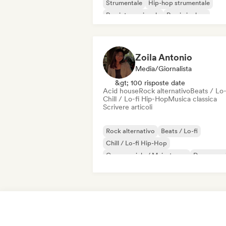
Strumentale
Hip-hop strumentale
Rap internazionale
Rap in inglese
Zoila Antonio
Media/Giornalista
&gt; 100 risposte date
Acid house
Rock alternativo
Beats / Lo-
Chill / Lo-fi Hip-Hop
Musica classica
Scrivere articoli
Rock alternativo
Beats / Lo-fi
Chill / Lo-fi Hip-Hop
Commerciale / Mainstream
Dance mus
Disco
Dream pop
House music