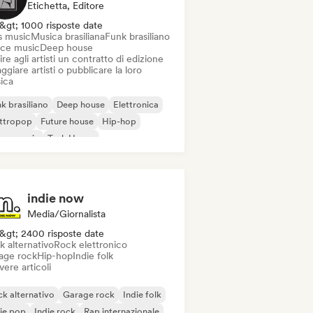
Etichetta, Editore
&gt; 1000 risposte date
s music
Musica brasiliana
Funk brasiliano
ce music
Deep house
ire agli artisti un contratto di edizione
ggiare artisti o pubblicare la loro
ica
k brasiliano
Deep house
Elettronica
ettropop
Future house
Hip-hop
use music
Tech House
indie now
Media/Giornalista
&gt; 2400 risposte date
k alternativo
Rock elettronico
age rock
Hip-hop
Indie folk
vere articoli
k alternativo
Garage rock
Indie folk
ie pop
Indie rock
Rap internazionale