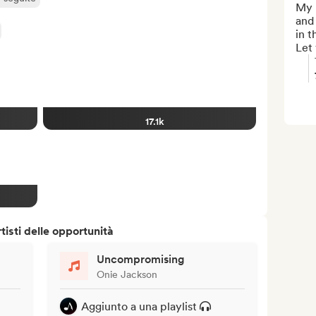
My m
and 
in t
Let
17.1k
isti delle opportunità
Uncompromising
Onie Jackson
Aggiunto a una playlist