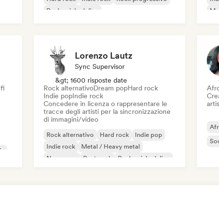
Rock psichedelico
Met
Rock & Roll / Rock classico
Lorenzo Lautz
Sync Supervisor
&gt; 1600 risposte date
fi
Rock alternativo
Dream pop
Hard rock
Afr
Indie pop
Indie rock
Crea
Concedere in licenza o rappresentare le
artis
tracce degli artisti per la sincronizzazione
di immagini/video
Af
Rock alternativo
Hard rock
Indie pop
So
Indie rock
Metal / Heavy metal
ic
New wave
Post punk
Rock psichedelico