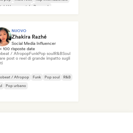
al / Heavy metal
Pop rock
NUOVO
Zhakira Razhé
Social Media Influencer
< 100 risposte date
obeat / Afropop
Funk
Pop soul
R&B
Soul
re post o reel di grande impatto sugli
ti
robeat / Afropop
Funk
Pop soul
R&B
ul
Pop urbano