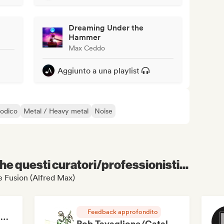
Dreaming Under the
Hammer
Max Ceddo
Aggiunto a una playlist
odico
Metal / Heavy metal
Noise
e questi curatori/professionisti...
die Fusion (Alfred Max)
Feedback approfondito
RAP FRANÇAIS 2026 🔥🇫🇷 (Way Records)
Rob Tavaglione/Catalyst Recording