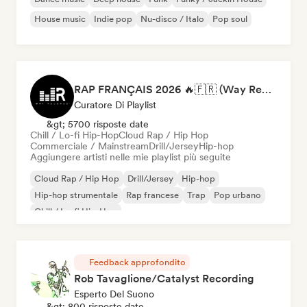
House music
Indie pop
Nu-disco / Italo
Pop soul
RAP FRANÇAIS 2026 🔥🇫🇷 (Way Records)
Curatore Di Playlist
&gt; 5700 risposte date
Chill / Lo-fi Hip-Hop
Cloud Rap / Hip Hop
Commerciale / Mainstream
Drill/Jersey
Hip-hop
Aggiungere artisti nelle mie playlist più seguite
Cloud Rap / Hip Hop
Drill/Jersey
Hip-hop
Hip-hop strumentale
Rap francese
Trap
Pop urbano
Chill / Lo-fi Hip-Hop
Feedback approfondito
Rob Tavaglione/Catalyst Recording
Esperto Del Suono
&gt; 800 risposte date