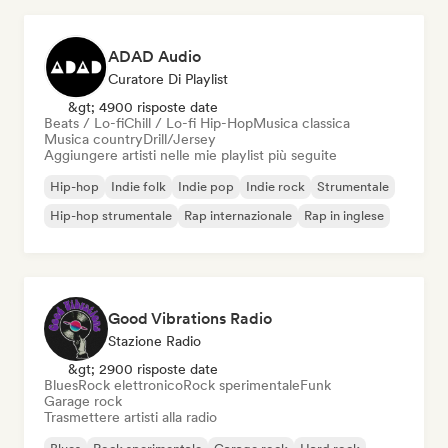
ADAD Audio
Curatore Di Playlist
&gt; 4900 risposte date
Beats / Lo-fi
Chill / Lo-fi Hip-Hop
Musica classica
Musica country
Drill/Jersey
Aggiungere artisti nelle mie playlist più seguite
Hip-hop
Indie folk
Indie pop
Indie rock
Strumentale
Hip-hop strumentale
Rap internazionale
Rap in inglese
Good Vibrations Radio
Stazione Radio
&gt; 2900 risposte date
Blues
Rock elettronico
Rock sperimentale
Funk
Garage rock
Trasmettere artisti alla radio