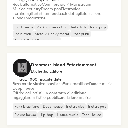
Rock alternativo
Commerciale / Mainstream
Musica country
Dream pop
Elettronica
Fornire agli artisti un feedback dettagliato sul loro
suono/produzione
Elettronica
Rock sperimentale
Indie folk
Indie pop
Indie rock
Metal / Heavy metal
Post punk
Rock & Roll / Rock classico
Dreamers Island Entertainment
Etichetta, Editore
&gt; 1000 risposte date
Bass music
Musica brasiliana
Funk brasiliano
Dance music
Deep house
Offrire agli artisti un contratto di edizione
Ingaggiare artisti o pubblicare la loro musica
Funk brasiliano
Deep house
Elettronica
Elettropop
Future house
Hip-hop
House music
Tech House