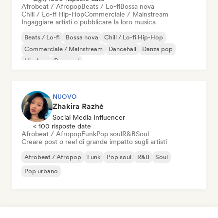
Afrobeat / Afropop
Beats / Lo-fi
Bossa nova
Chill / Lo-fi Hip-Hop
Commerciale / Mainstream
Ingaggiare artisti o pubblicare la loro musica
Beats / Lo-fi
Bossa nova
Chill / Lo-fi Hip-Hop
Commerciale / Mainstream
Dancehall
Danza pop
Hip-hop
Pop soul
NUOVO
Zhakira Razhé
Social Media Influencer
< 100 risposte date
Afrobeat / Afropop
Funk
Pop soul
R&B
Soul
Creare post o reel di grande impatto sugli artisti
Afrobeat / Afropop
Funk
Pop soul
R&B
Soul
Pop urbano