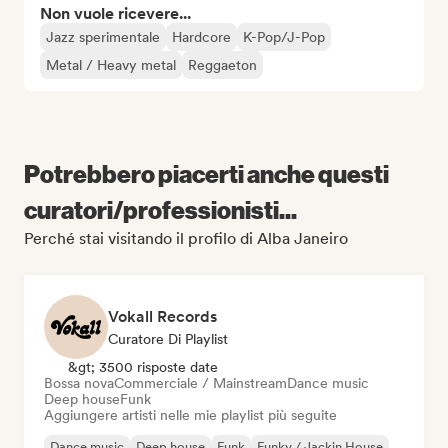
Non vuole ricevere...
Jazz sperimentale
Hardcore
K-Pop/J-Pop
Metal / Heavy metal
Reggaeton
Potrebbero piacerti anche questi
curatori/professionisti...
Perché stai visitando il profilo di Alba Janeiro
Vokall Records
Curatore Di Playlist
&gt; 3500 risposte date
Bossa nova
Commerciale / Mainstream
Dance music
Deep house
Funk
Aggiungere artisti nelle mie playlist più seguite
Dance music
Deep house
Funk
Funky / Jackin House