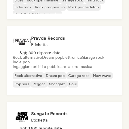
Blues
Rock sperimentale
Garage rock
Hard rock
Indie rock
Rock progressivo
Rock psichedelico
Rock & Roll / Rock classico
Pravda Records
Etichetta
&gt; 800 risposte date
Rock alternativo
Dream pop
Elettronica
Garage rock
Indie pop
Ingaggiare artisti o pubblicare la loro musica
Rock alternativo
Dream pop
Garage rock
New wave
Pop soul
Reggae
Shoegaze
Soul
Sungate Records
Etichetta
&gt; 1300 risposte date