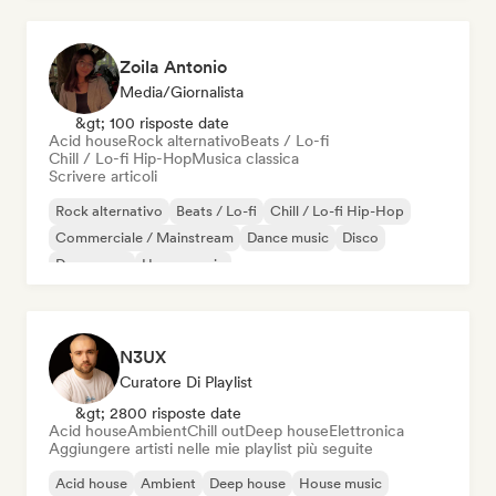
Zoila Antonio
Media/Giornalista
&gt; 100 risposte date
Acid house
Rock alternativo
Beats / Lo-fi
Chill / Lo-fi Hip-Hop
Musica classica
Scrivere articoli
Rock alternativo
Beats / Lo-fi
Chill / Lo-fi Hip-Hop
Commerciale / Mainstream
Dance music
Disco
Dream pop
House music
N3UX
Curatore Di Playlist
&gt; 2800 risposte date
Acid house
Ambient
Chill out
Deep house
Elettronica
Aggiungere artisti nelle mie playlist più seguite
Acid house
Ambient
Deep house
House music