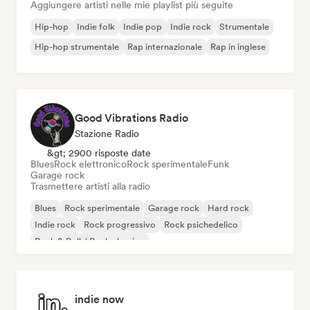
Aggiungere artisti nelle mie playlist più seguite
Hip-hop
Indie folk
Indie pop
Indie rock
Strumentale
Hip-hop strumentale
Rap internazionale
Rap in inglese
Good Vibrations Radio
Stazione Radio
&gt; 2900 risposte date
Blues
Rock elettronico
Rock sperimentale
Funk
Garage rock
Trasmettere artisti alla radio
Blues
Rock sperimentale
Garage rock
Hard rock
Indie rock
Rock progressivo
Rock psichedelico
Rock & Roll / Rock classico
indie now