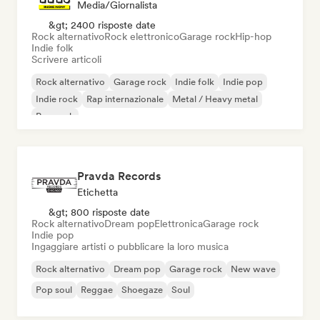
Media/Giornalista
&gt; 2400 risposte date
Rock alternativo
Rock elettronico
Garage rock
Hip-hop
Indie folk
Scrivere articoli
Rock alternativo
Garage rock
Indie folk
Indie pop
Indie rock
Rap internazionale
Metal / Heavy metal
Pop rock
Pravda Records
Etichetta
&gt; 800 risposte date
Rock alternativo
Dream pop
Elettronica
Garage rock
Indie pop
Ingaggiare artisti o pubblicare la loro musica
Rock alternativo
Dream pop
Garage rock
New wave
Pop soul
Reggae
Shoegaze
Soul