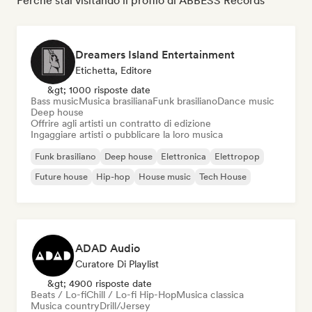
Perché stai visitando il profilo di ABBESS Records
Dreamers Island Entertainment
Etichetta, Editore
&gt; 1000 risposte date
Bass music
Musica brasiliana
Funk brasiliano
Dance music
Deep house
Offrire agli artisti un contratto di edizione
Ingaggiare artisti o pubblicare la loro musica
Funk brasiliano
Deep house
Elettronica
Elettropop
Future house
Hip-hop
House music
Tech House
ADAD Audio
Curatore Di Playlist
&gt; 4900 risposte date
Beats / Lo-fi
Chill / Lo-fi Hip-Hop
Musica classica
Musica country
Drill/Jersey