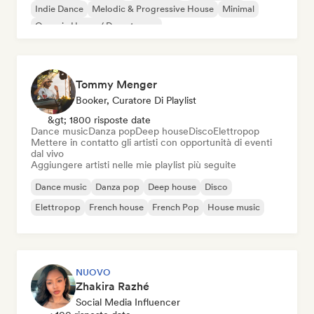
Indie Dance
Melodic & Progressive House
Minimal
Organic House / Downtempo
Tommy Menger
Booker, Curatore Di Playlist
&gt; 1800 risposte date
Dance music
Danza pop
Deep house
Disco
Elettropop
Mettere in contatto gli artisti con opportunità di eventi
dal vivo
Aggiungere artisti nelle mie playlist più seguite
Dance music
Danza pop
Deep house
Disco
Elettropop
French house
French Pop
House music
NUOVO
Zhakira Razhé
Social Media Influencer