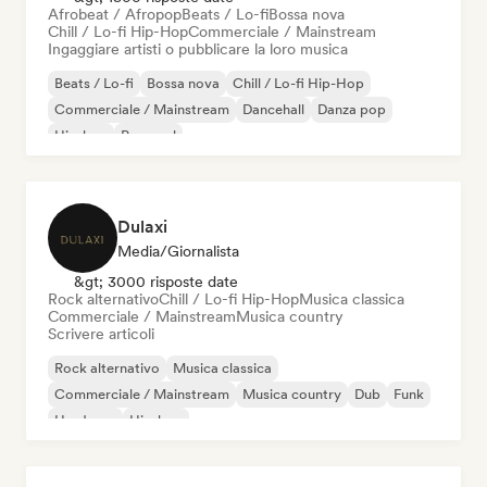
Afrobeat / Afropop
Beats / Lo-fi
Bossa nova
Chill / Lo-fi Hip-Hop
Commerciale / Mainstream
Ingaggiare artisti o pubblicare la loro musica
Beats / Lo-fi
Bossa nova
Chill / Lo-fi Hip-Hop
Commerciale / Mainstream
Dancehall
Danza pop
Hip-hop
Pop soul
Dulaxi
Media/Giornalista
&gt; 3000 risposte date
Rock alternativo
Chill / Lo-fi Hip-Hop
Musica classica
Commerciale / Mainstream
Musica country
Scrivere articoli
Rock alternativo
Musica classica
Commerciale / Mainstream
Musica country
Dub
Funk
Hardcore
Hip-hop