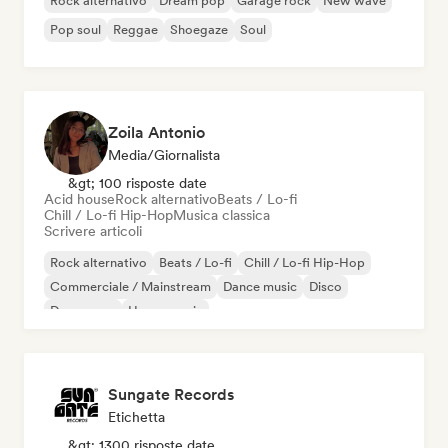
Rock alternativo
Dream pop
Garage rock
New wave
Pop soul
Reggae
Shoegaze
Soul
Zoila Antonio
Media/Giornalista
&gt; 100 risposte date
Acid house
Rock alternativo
Beats / Lo-fi
Chill / Lo-fi Hip-Hop
Musica classica
Scrivere articoli
Rock alternativo
Beats / Lo-fi
Chill / Lo-fi Hip-Hop
Commerciale / Mainstream
Dance music
Disco
Dream pop
House music
Sungate Records
Etichetta
&gt; 1300 risposte date