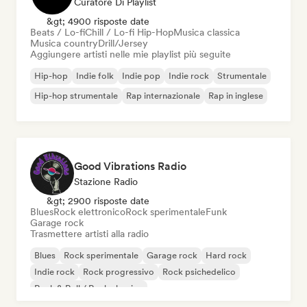
Curatore Di Playlist
&gt; 4900 risposte date
Beats / Lo-fi
Chill / Lo-fi Hip-Hop
Musica classica
Musica country
Drill/Jersey
Aggiungere artisti nelle mie playlist più seguite
Hip-hop
Indie folk
Indie pop
Indie rock
Strumentale
Hip-hop strumentale
Rap internazionale
Rap in inglese
Good Vibrations Radio
Stazione Radio
&gt; 2900 risposte date
Blues
Rock elettronico
Rock sperimentale
Funk
Garage rock
Trasmettere artisti alla radio
Blues
Rock sperimentale
Garage rock
Hard rock
Indie rock
Rock progressivo
Rock psichedelico
Rock & Roll / Rock classico