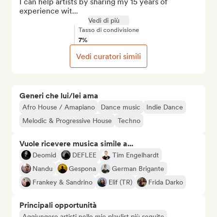
I can help artists by sharing my 15 years of 
experience wit...
Vedi di più
Tasso di condivisione
7%
Vedi curatori simili
Generi che lui/lei ama
Afro House / Amapiano
Dance music
Indie Dance
Melodic & Progressive House
Techno
Vuole ricevere musica simile a...
Deomid
DEFLEE
Tim Engelhardt
Nandu
Gespona
German Brigante
Frankey & Sandrino
Elif (TR)
Frida Darko
Principali opportunità
Aggiungere artisti nelle mie playlist più seguite