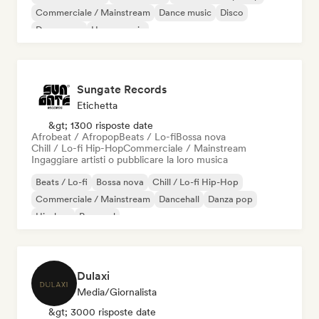
Commerciale / Mainstream
Dance music
Disco
Dream pop
House music
Sungate Records
Etichetta
&gt; 1300 risposte date
Afrobeat / Afropop
Beats / Lo-fi
Bossa nova
Chill / Lo-fi Hip-Hop
Commerciale / Mainstream
Ingaggiare artisti o pubblicare la loro musica
Beats / Lo-fi
Bossa nova
Chill / Lo-fi Hip-Hop
Commerciale / Mainstream
Dancehall
Danza pop
Hip-hop
Pop soul
Dulaxi
Media/Giornalista
&gt; 3000 risposte date