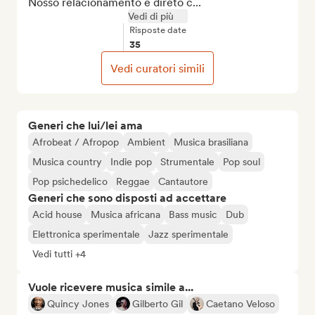
Nosso relacionamento é direto c...
Vedi di più
Risposte date
35
Vedi curatori simili
Generi che lui/lei ama
Afrobeat / Afropop
Ambient
Musica brasiliana
Musica country
Indie pop
Strumentale
Pop soul
Pop psichedelico
Reggae
Cantautore
Generi che sono disposti ad accettare
Acid house
Musica africana
Bass music
Dub
Elettronica sperimentale
Jazz sperimentale
Vedi tutti +4
Vuole ricevere musica simile a...
Quincy Jones
Gilberto Gil
Caetano Veloso