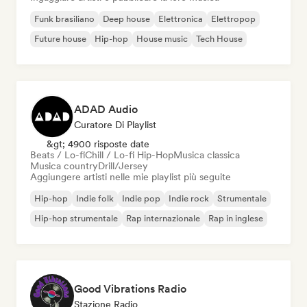
Funk brasiliano
Deep house
Elettronica
Elettropop
Future house
Hip-hop
House music
Tech House
ADAD Audio
Curatore Di Playlist
&gt; 4900 risposte date
Beats / Lo-fi
Chill / Lo-fi Hip-Hop
Musica classica
Musica country
Drill/Jersey
Aggiungere artisti nelle mie playlist più seguite
Hip-hop
Indie folk
Indie pop
Indie rock
Strumentale
Hip-hop strumentale
Rap internazionale
Rap in inglese
Good Vibrations Radio
Stazione Radio