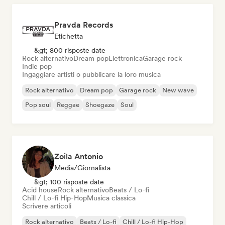
Pravda Records
Etichetta
&gt; 800 risposte date
Rock alternativo
Dream pop
Elettronica
Garage rock
Indie pop
Ingaggiare artisti o pubblicare la loro musica
Rock alternativo
Dream pop
Garage rock
New wave
Pop soul
Reggae
Shoegaze
Soul
Zoila Antonio
Media/Giornalista
&gt; 100 risposte date
Acid house
Rock alternativo
Beats / Lo-fi
Chill / Lo-fi Hip-Hop
Musica classica
Scrivere articoli
Rock alternativo
Beats / Lo-fi
Chill / Lo-fi Hip-Hop