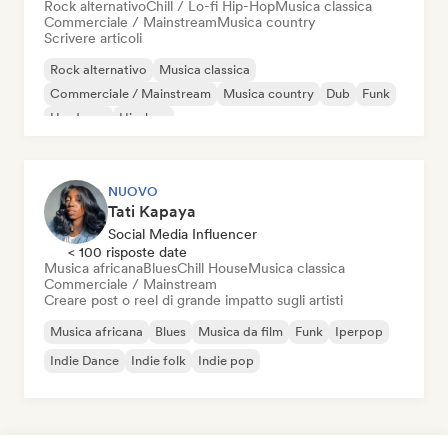
Rock alternativo
Chill / Lo-fi Hip-Hop
Musica classica
Commerciale / Mainstream
Musica country
Scrivere articoli
Rock alternativo
Musica classica
Commerciale / Mainstream
Musica country
Dub
Funk
Hardcore
Hip-hop
NUOVO
Tati Kapaya
Social Media Influencer
< 100 risposte date
Musica africana
Blues
Chill House
Musica classica
Commerciale / Mainstream
Creare post o reel di grande impatto sugli artisti
Musica africana
Blues
Musica da film
Funk
Iperpop
Indie Dance
Indie folk
Indie pop