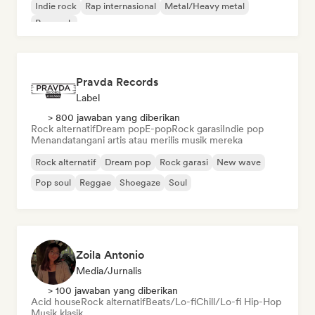
Indie rock
Rap internasional
Metal/Heavy metal
Pop rock
Pravda Records
Label
> 800 jawaban yang diberikan
Rock alternatif
Dream pop
E-pop
Rock garasi
Indie pop
Menandatangani artis atau merilis musik mereka
Rock alternatif
Dream pop
Rock garasi
New wave
Pop soul
Reggae
Shoegaze
Soul
Zoila Antonio
Media/Jurnalis
> 100 jawaban yang diberikan
Acid house
Rock alternatif
Beats/Lo-fi
Chill/Lo-fi Hip-Hop
Musik klasik