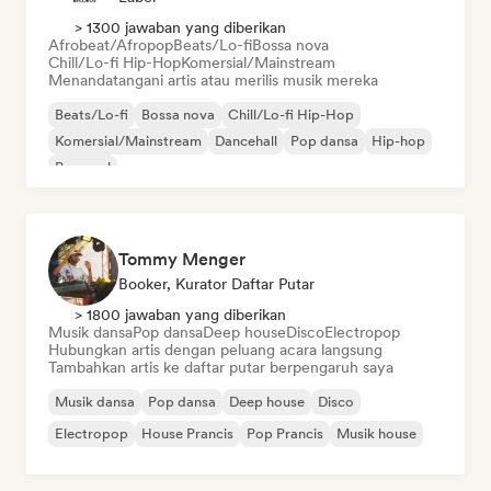
> 1300 jawaban yang diberikan
Afrobeat/Afropop
Beats/Lo-fi
Bossa nova
Chill/Lo-fi Hip-Hop
Komersial/Mainstream
Menandatangani artis atau merilis musik mereka
Beats/Lo-fi
Bossa nova
Chill/Lo-fi Hip-Hop
Komersial/Mainstream
Dancehall
Pop dansa
Hip-hop
Pop soul
Tommy Menger
Booker, Kurator Daftar Putar
> 1800 jawaban yang diberikan
Musik dansa
Pop dansa
Deep house
Disco
Electropop
Hubungkan artis dengan peluang acara langsung
Tambahkan artis ke daftar putar berpengaruh saya
Musik dansa
Pop dansa
Deep house
Disco
Electropop
House Prancis
Pop Prancis
Musik house