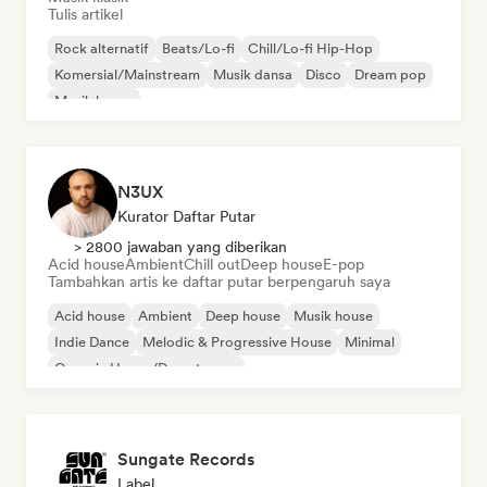
Tulis artikel
Rock alternatif
Beats/Lo-fi
Chill/Lo-fi Hip-Hop
Komersial/Mainstream
Musik dansa
Disco
Dream pop
Musik house
N3UX
Kurator Daftar Putar
> 2800 jawaban yang diberikan
Acid house
Ambient
Chill out
Deep house
E-pop
Tambahkan artis ke daftar putar berpengaruh saya
Acid house
Ambient
Deep house
Musik house
Indie Dance
Melodic & Progressive House
Minimal
Organic House/Downtempo
Sungate Records
Label