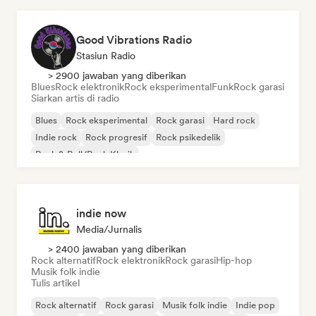
Good Vibrations Radio
Stasiun Radio
> 2900 jawaban yang diberikan
Blues
Rock elektronik
Rock eksperimental
Funk
Rock garasi
Siarkan artis di radio
Blues
Rock eksperimental
Rock garasi
Hard rock
Indie rock
Rock progresif
Rock psikedelik
Rock & Roll/Rock Klasik
indie now
Media/Jurnalis
> 2400 jawaban yang diberikan
Rock alternatif
Rock elektronik
Rock garasi
Hip-hop
Musik folk indie
Tulis artikel
Rock alternatif
Rock garasi
Musik folk indie
Indie pop