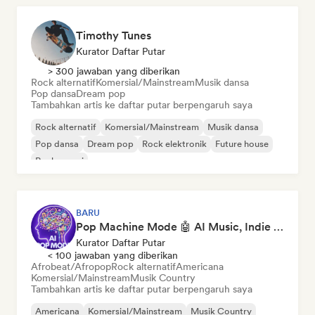
Timothy Tunes
Kurator Daftar Putar
> 300 jawaban yang diberikan
Rock alternatif
Komersial/Mainstream
Musik dansa
Pop dansa
Dream pop
Tambahkan artis ke daftar putar berpengaruh saya
Rock alternatif
Komersial/Mainstream
Musik dansa
Pop dansa
Dream pop
Rock elektronik
Future house
Rock garasi
BARU
Pop Machine Mode 🤖 AI Music, Indie Pop & Dream Pop
Kurator Daftar Putar
< 100 jawaban yang diberikan
Afrobeat/Afropop
Rock alternatif
Americana
Komersial/Mainstream
Musik Country
Tambahkan artis ke daftar putar berpengaruh saya
Americana
Komersial/Mainstream
Musik Country