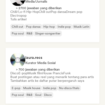
Media/Jurnalis
> 2700 jawaban yang diberikan
Chill/Lo-fi Hip-Hop
Chill out
Pop dansa
Dream pop
Electropop
Tulis artikel
Chill out
Pop dansa
Hip-hop
Indie pop
Musik Latin
Pop soul
R&B
Singer-songwriter
laura.recs
Kurator Media Sosial
> 700 jawaban yang diberikan
Disco
E-pop
Musik film
House Prancis
Funk
Buat postingan atau reel yang menarik tentang para artis
Tambahkan artis ke daftar putar berpengaruh saya
E-pop
Musik house
Indie pop
Nu-disco/Italo
Pop soul
R&B
Soul
Disco