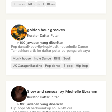
Pop soul
R&B
Soul
Blues
golden hour grooves
Kurator Daftar Putar
> 100 jawaban yang diberikan
Pop dansa
E-pop
Hip-hop
Musik house
Indie Dance
Tambahkan artis ke daftar putar berpengaruh saya
Musik house
Indie Dance
R&B
Soul
UK Garage/Bassline
Pop dansa
E-pop
Hip-hop
Slow and sensual by Michelle Ebrahim
Kurator Daftar Putar
> 100 jawaban yang diberikan
Hip-hop
Lofi bedroom
Pop soul
R&B
Soul