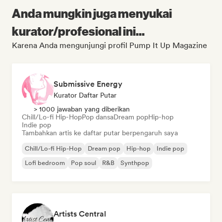
Anda mungkin juga menyukai
kurator/profesional ini...
Karena Anda mengunjungi profil Pump It Up Magazine
Submissive Energy
Kurator Daftar Putar
> 1000 jawaban yang diberikan
Chill/Lo-fi Hip-Hop
Pop dansa
Dream pop
Hip-hop
Indie pop
Tambahkan artis ke daftar putar berpengaruh saya
Chill/Lo-fi Hip-Hop
Dream pop
Hip-hop
Indie pop
Lofi bedroom
Pop soul
R&B
Synthpop
Artists Central