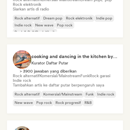
Rock elektronik
Siarkan artis di radio
Rock alternatif
Dream pop
Rock elektronik
Indie pop
Indie rock
New wave
Pop rock
Rock & Roll/Rock Klasik
cooking and dancing in the kitchen by Cookfy
Kurator Daftar Putar
> 3900 jawaban yang diberikan
Rock alternatif
Komersial/Mainstream
Funk
Rock garasi
Indie rock
Tambahkan artis ke daftar putar berpengaruh saya
Rock alternatif
Komersial/Mainstream
Funk
Indie rock
New wave
Pop rock
Rock progresif
R&B