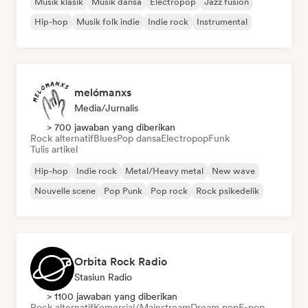
Musik klasik
Musik dansa
Electropop
Jazz fusion
Hip-hop
Musik folk indie
Indie rock
Instrumental
melómanxs
Media/Jurnalis
> 700 jawaban yang diberikan
Rock alternatif
Blues
Pop dansa
Electropop
Funk
Tulis artikel
Hip-hop
Indie rock
Metal/Heavy metal
New wave
Nouvelle scene
Pop Punk
Pop rock
Rock psikedelik
Orbita Rock Radio
Stasiun Radio
> 1100 jawaban yang diberikan
Rock alternatif
Komersial/Mainstream
Dream pop
E-pop