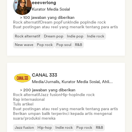
eeeverlong
Kurator Media Sosial
> 100 jawaban yang diberikan
Rock alternatif
Dream pop
Funk
Indie pop
Indie rock
Buat postingan atau reel yang menarik tentang para artis
Rock alternatif
Dream pop
Indie pop
Indie rock
New wave
Pop rock
Pop soul
R&B
CANAL 333
Media/Jurnalis, Kurator Media Sosial, Ahli Suara
> 200 jawaban yang diberikan
Rock alternatif
Jazz fusion
Hip-hop
Indie rock
Rap internasional
Tulis artikel
Buat postingan atau reel yang menarik tentang para artis
Berikan umpan balik terperinci kepada artis mengenai
suara/produksi mereka
Jazz fusion
Hip-hop
Indie rock
Pop rock
R&B