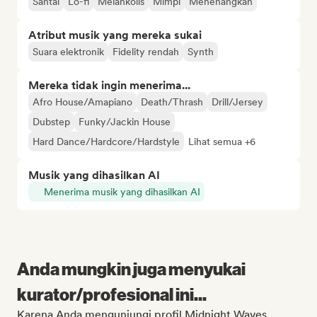
Santai
Lo-fi
Melankolis
Mimpi
Menenangkan
Atribut musik yang mereka sukai
Suara elektronik
Fidelity rendah
Synth
Mereka tidak ingin menerima...
Afro House/Amapiano
Death/Thrash
Drill/Jersey
Dubstep
Funky/Jackin House
Hard Dance/Hardcore/Hardstyle
Lihat semua +6
Musik yang dihasilkan AI
Menerima musik yang dihasilkan AI
Anda mungkin juga menyukai
kurator/profesional ini...
Karena Anda mengunjungi profil Midnight Waves