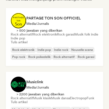
PARTAGE TON SON OFFICIEL
Media/Jurnalis
> 500 jawaban yang diberikan
Rock alternatif
Rock elektronik
Rock garasi
Musik folk indie
Indie pop
Tulis artikel
Rock elektronik
Indie pop
Indie rock
Nouvelle scene
Pop rock
Rock psikedelik
Rock alternatif
Rock garasi
Musiclink
Media/Jurnalis
> 2200 jawaban yang diberikan
Rock alternatif
Musik klasik
Musik dansa
Electropop
Funk
Tulis artikel