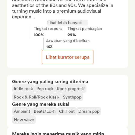
aesthetics of the 80s and 90s. We specialize in 
turning music into a premium audiovisual 
experien...
Lihat lebih banyak
Tingkat respons
Tingkat pembagian
100%
29%
Jawaban yang diberikan
163
Lihat kurator serupa
Genre yang paling sering diterima
Indie rock
Pop rock
Rock progresif
Rock & Roll/Rock Klasik
Synthpop
Genre yang mereka sukai
Ambient
Beats/Lo-fi
Chill out
Dream pop
New wave
Mereka ingin menerima musik yang mirip