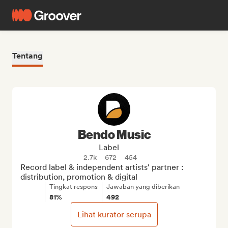
Tentang
Bendo Music
Label
2.7k
672
454
Record label & independent artists' partner : 
distribution, promotion & digital
Tingkat respons
Jawaban yang diberikan
81%
492
Lihat kurator serupa