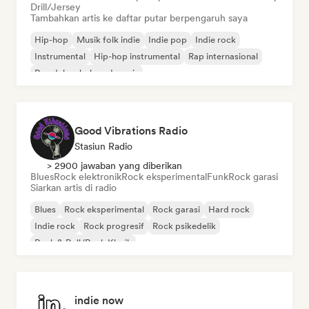
Drill/Jersey
Tambahkan artis ke daftar putar berpengaruh saya
Hip-hop
Musik folk indie
Indie pop
Indie rock
Instrumental
Hip-hop instrumental
Rap internasional
Rap dalam bahasa Inggris
Good Vibrations Radio
Stasiun Radio
> 2900 jawaban yang diberikan
Blues
Rock elektronik
Rock eksperimental
Funk
Rock garasi
Siarkan artis di radio
Blues
Rock eksperimental
Rock garasi
Hard rock
Indie rock
Rock progresif
Rock psikedelik
Rock & Roll/Rock Klasik
indie now