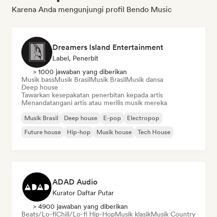
Karena Anda mengunjungi profil Bendo Music
Dreamers Island Entertainment
Label, Penerbit
> 1000 jawaban yang diberikan
Musik bass
Musik Brasil
Musik Brasil
Musik dansa
Deep house
Tawarkan kesepakatan penerbitan kepada artis
Menandatangani artis atau merilis musik mereka
Musik Brasil
Deep house
E-pop
Electropop
Future house
Hip-hop
Musik house
Tech House
ADAD Audio
Kurator Daftar Putar
> 4900 jawaban yang diberikan
Beats/Lo-fi
Chill/Lo-fi Hip-Hop
Musik klasik
Musik Country