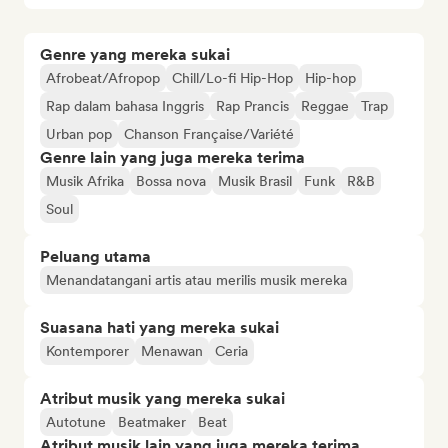
Genre yang mereka sukai
Afrobeat/Afropop
Chill/Lo-fi Hip-Hop
Hip-hop
Rap dalam bahasa Inggris
Rap Prancis
Reggae
Trap
Urban pop
Chanson Française/Variété
Genre lain yang juga mereka terima
Musik Afrika
Bossa nova
Musik Brasil
Funk
R&B
Soul
Peluang utama
Menandatangani artis atau merilis musik mereka
Suasana hati yang mereka sukai
Kontemporer
Menawan
Ceria
Atribut musik yang mereka sukai
Autotune
Beatmaker
Beat
Atribut musik lain yang juga mereka terima