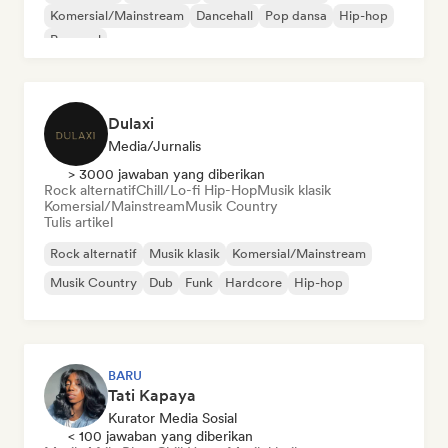
Komersial/Mainstream
Dancehall
Pop dansa
Hip-hop
Pop soul
Dulaxi
Media/Jurnalis
> 3000 jawaban yang diberikan
Rock alternatif
Chill/Lo-fi Hip-Hop
Musik klasik
Komersial/Mainstream
Musik Country
Tulis artikel
Rock alternatif
Musik klasik
Komersial/Mainstream
Musik Country
Dub
Funk
Hardcore
Hip-hop
BARU
Tati Kapaya
Kurator Media Sosial
< 100 jawaban yang diberikan