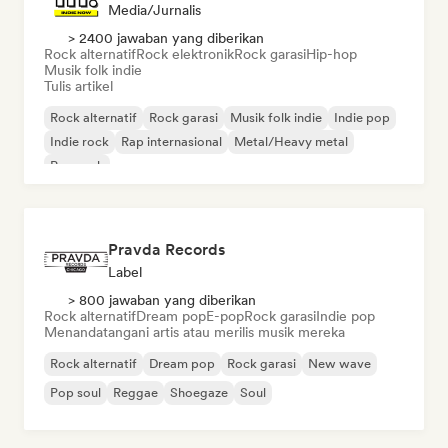
Media/Jurnalis
> 2400 jawaban yang diberikan
Rock alternatif
Rock elektronik
Rock garasi
Hip-hop
Musik folk indie
Tulis artikel
Rock alternatif
Rock garasi
Musik folk indie
Indie pop
Indie rock
Rap internasional
Metal/Heavy metal
Pop rock
Pravda Records
Label
> 800 jawaban yang diberikan
Rock alternatif
Dream pop
E-pop
Rock garasi
Indie pop
Menandatangani artis atau merilis musik mereka
Rock alternatif
Dream pop
Rock garasi
New wave
Pop soul
Reggae
Shoegaze
Soul