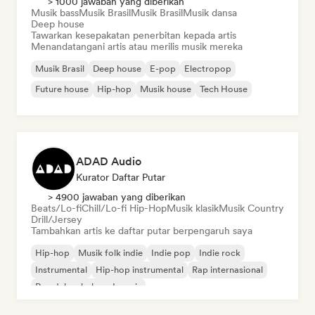
> 1000 jawaban yang diberikan
Musik bass
Musik Brasil
Musik Brasil
Musik dansa
Deep house
Tawarkan kesepakatan penerbitan kepada artis
Menandatangani artis atau merilis musik mereka
Musik Brasil
Deep house
E-pop
Electropop
Future house
Hip-hop
Musik house
Tech House
ADAD Audio
Kurator Daftar Putar
> 4900 jawaban yang diberikan
Beats/Lo-fi
Chill/Lo-fi Hip-Hop
Musik klasik
Musik Country
Drill/Jersey
Tambahkan artis ke daftar putar berpengaruh saya
Hip-hop
Musik folk indie
Indie pop
Indie rock
Instrumental
Hip-hop instrumental
Rap internasional
Rap dalam bahasa Inggris