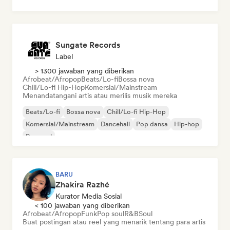
Sungate Records
Label
> 1300 jawaban yang diberikan
Afrobeat/Afropop
Beats/Lo-fi
Bossa nova
Chill/Lo-fi Hip-Hop
Komersial/Mainstream
Menandatangani artis atau merilis musik mereka
Beats/Lo-fi
Bossa nova
Chill/Lo-fi Hip-Hop
Komersial/Mainstream
Dancehall
Pop dansa
Hip-hop
Pop soul
BARU
Zhakira Razhé
Kurator Media Sosial
< 100 jawaban yang diberikan
Afrobeat/Afropop
Funk
Pop soul
R&B
Soul
Buat postingan atau reel yang menarik tentang para artis