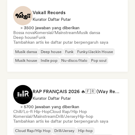
Vokall Records
Kurator Daftar Putar
> 3500 jawaban yang diberikan
Bossa nova
Komersial/Mainstream
Musik dansa
Deep house
Funk
Tambahkan artis ke daftar putar berpengaruh saya
Musik dansa
Deep house
Funk
Funky/Jackin House
Musik house
Indie pop
Nu-disco/Italo
Pop soul
RAP FRANÇAIS 2026 🔥🇫🇷 (Way Records)
Kurator Daftar Putar
> 5700 jawaban yang diberikan
Chill/Lo-fi Hip-Hop
Cloud Rap/Hip Hop
Komersial/Mainstream
Drill/Jersey
Hip-hop
Tambahkan artis ke daftar putar berpengaruh saya
Cloud Rap/Hip Hop
Drill/Jersey
Hip-hop