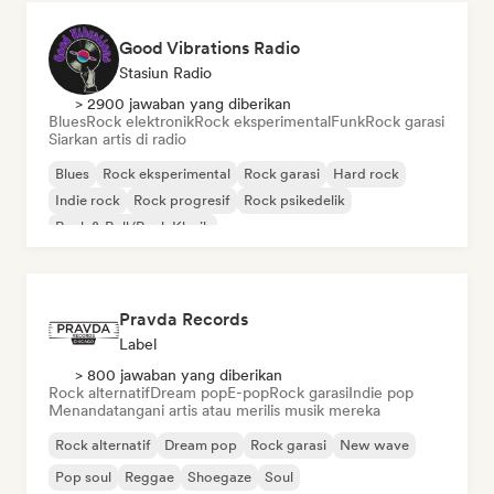
Good Vibrations Radio
Stasiun Radio
> 2900 jawaban yang diberikan
Blues
Rock elektronik
Rock eksperimental
Funk
Rock garasi
Siarkan artis di radio
Blues
Rock eksperimental
Rock garasi
Hard rock
Indie rock
Rock progresif
Rock psikedelik
Rock & Roll/Rock Klasik
Pravda Records
Label
> 800 jawaban yang diberikan
Rock alternatif
Dream pop
E-pop
Rock garasi
Indie pop
Menandatangani artis atau merilis musik mereka
Rock alternatif
Dream pop
Rock garasi
New wave
Pop soul
Reggae
Shoegaze
Soul