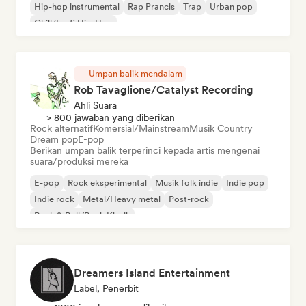
Hip-hop instrumental
Rap Prancis
Trap
Urban pop
Chill/Lo-fi Hip-Hop
Umpan balik mendalam
Rob Tavaglione/Catalyst Recording
Ahli Suara
> 800 jawaban yang diberikan
Rock alternatif
Komersial/Mainstream
Musik Country
Dream pop
E-pop
Berikan umpan balik terperinci kepada artis mengenai
suara/produksi mereka
E-pop
Rock eksperimental
Musik folk indie
Indie pop
Indie rock
Metal/Heavy metal
Post-rock
Rock & Roll/Rock Klasik
Dreamers Island Entertainment
Label, Penerbit