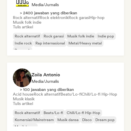
Media/Jurnalis
> 2400 jawaban yang diberikan
Rock alternatif
Rock elektronik
Rock garasi
Hip-hop
Musik folk indie
Tulis artikel
Rock alternatif
Rock garasi
Musik folk indie
Indie pop
Indie rock
Rap internasional
Metal/Heavy metal
Pop rock
Zoila Antonio
Media/Jurnalis
> 100 jawaban yang diberikan
Acid house
Rock alternatif
Beats/Lo-fi
Chill/Lo-fi Hip-Hop
Musik klasik
Tulis artikel
Rock alternatif
Beats/Lo-fi
Chill/Lo-fi Hip-Hop
Komersial/Mainstream
Musik dansa
Disco
Dream pop
Musik house