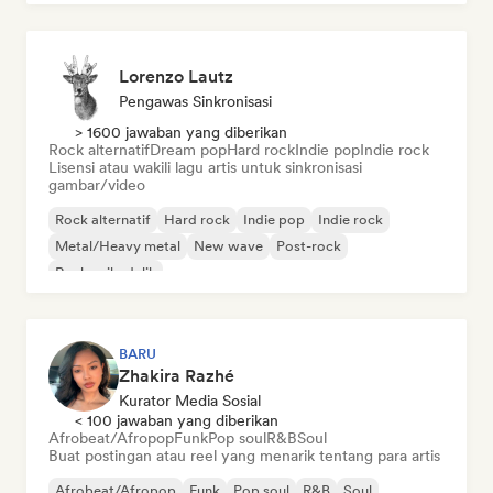
Lorenzo Lautz
Pengawas Sinkronisasi
> 1600 jawaban yang diberikan
Rock alternatif
Dream pop
Hard rock
Indie pop
Indie rock
Lisensi atau wakili lagu artis untuk sinkronisasi
gambar/video
Rock alternatif
Hard rock
Indie pop
Indie rock
Metal/Heavy metal
New wave
Post-rock
Rock psikedelik
BARU
Zhakira Razhé
Kurator Media Sosial
< 100 jawaban yang diberikan
Afrobeat/Afropop
Funk
Pop soul
R&B
Soul
Buat postingan atau reel yang menarik tentang para artis
Afrobeat/Afropop
Funk
Pop soul
R&B
Soul