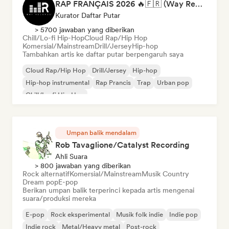
RAP FRANÇAIS 2026 🔥🇫🇷 (Way Records)
Kurator Daftar Putar
> 5700 jawaban yang diberikan
Chill/Lo-fi Hip-Hop
Cloud Rap/Hip Hop
Komersial/Mainstream
Drill/Jersey
Hip-hop
Tambahkan artis ke daftar putar berpengaruh saya
Cloud Rap/Hip Hop
Drill/Jersey
Hip-hop
Hip-hop instrumental
Rap Prancis
Trap
Urban pop
Chill/Lo-fi Hip-Hop
Umpan balik mendalam
Rob Tavaglione/Catalyst Recording
Ahli Suara
> 800 jawaban yang diberikan
Rock alternatif
Komersial/Mainstream
Musik Country
Dream pop
E-pop
Berikan umpan balik terperinci kepada artis mengenai
suara/produksi mereka
E-pop
Rock eksperimental
Musik folk indie
Indie pop
Indie rock
Metal/Heavy metal
Post-rock