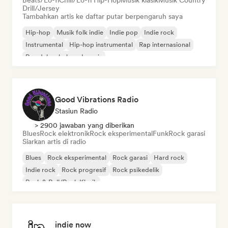
Beats/Lo-fi
Chill/Lo-fi Hip-Hop
Musik klasik
Musik Country
Drill/Jersey
Tambahkan artis ke daftar putar berpengaruh saya
Hip-hop
Musik folk indie
Indie pop
Indie rock
Instrumental
Hip-hop instrumental
Rap internasional
Rap dalam bahasa Inggris
Good Vibrations Radio
Stasiun Radio
> 2900 jawaban yang diberikan
Blues
Rock elektronik
Rock eksperimental
Funk
Rock garasi
Siarkan artis di radio
Blues
Rock eksperimental
Rock garasi
Hard rock
Indie rock
Rock progresif
Rock psikedelik
Rock & Roll/Rock Klasik
indie now