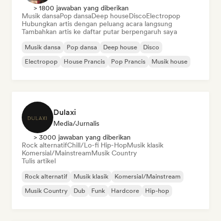
> 1800 jawaban yang diberikan
Musik dansa
Pop dansa
Deep house
Disco
Electropop
Hubungkan artis dengan peluang acara langsung
Tambahkan artis ke daftar putar berpengaruh saya
Musik dansa
Pop dansa
Deep house
Disco
Electropop
House Prancis
Pop Prancis
Musik house
Dulaxi
Media/Jurnalis
> 3000 jawaban yang diberikan
Rock alternatif
Chill/Lo-fi Hip-Hop
Musik klasik
Komersial/Mainstream
Musik Country
Tulis artikel
Rock alternatif
Musik klasik
Komersial/Mainstream
Musik Country
Dub
Funk
Hardcore
Hip-hop