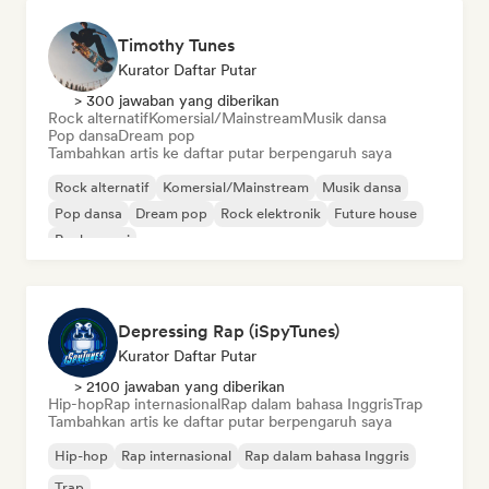
Timothy Tunes
Kurator Daftar Putar
> 300 jawaban yang diberikan
Rock alternatif
Komersial/Mainstream
Musik dansa
Pop dansa
Dream pop
Tambahkan artis ke daftar putar berpengaruh saya
Rock alternatif
Komersial/Mainstream
Musik dansa
Pop dansa
Dream pop
Rock elektronik
Future house
Rock garasi
Depressing Rap (iSpyTunes)
Kurator Daftar Putar
> 2100 jawaban yang diberikan
Hip-hop
Rap internasional
Rap dalam bahasa Inggris
Trap
Tambahkan artis ke daftar putar berpengaruh saya
Hip-hop
Rap internasional
Rap dalam bahasa Inggris
Trap