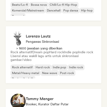
Beats/Lo-fi
Bossa nova
Chill/Lo-fi Hip-Hop
Komersial/Mainstream
Dancehall
Pop dansa
Hip-hop
Pop soul
Lorenzo Lautz
Pengawas Sinkronisasi
> 1600 jawaban yang diberikan
Rock alternatif
Dream pop
Hard rock
Indie pop
Indie rock
Lisensi atau wakili lagu artis untuk sinkronisasi
gambar/video
Rock alternatif
Hard rock
Indie pop
Indie rock
Metal/Heavy metal
New wave
Post-rock
Rock psikedelik
Tommy Menger
Booker, Kurator Daftar Putar