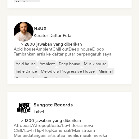
Musik house
N3UX
Kurator Daftar Putar
> 2800 jawaban yang diberikan
Acid house
Ambient
Chill out
Deep house
E-pop
Tambahkan artis ke daftar putar berpengaruh saya
Acid house
Ambient
Deep house
Musik house
Indie Dance
Melodic & Progressive House
Minimal
Organic House/Downtempo
Sungate Records
Label
> 1300 jawaban yang diberikan
Afrobeat/Afropop
Beats/Lo-fi
Bossa nova
Chill/Lo-fi Hip-Hop
Komersial/Mainstream
Menandatangani artis atau merilis musik mereka