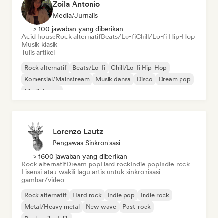
Zoila Antonio
Media/Jurnalis
> 100 jawaban yang diberikan
Acid house
Rock alternatif
Beats/Lo-fi
Chill/Lo-fi Hip-Hop
Musik klasik
Tulis artikel
Rock alternatif
Beats/Lo-fi
Chill/Lo-fi Hip-Hop
Komersial/Mainstream
Musik dansa
Disco
Dream pop
Musik house
Lorenzo Lautz
Pengawas Sinkronisasi
> 1600 jawaban yang diberikan
Rock alternatif
Dream pop
Hard rock
Indie pop
Indie rock
Lisensi atau wakili lagu artis untuk sinkronisasi
gambar/video
Rock alternatif
Hard rock
Indie pop
Indie rock
Metal/Heavy metal
New wave
Post-rock