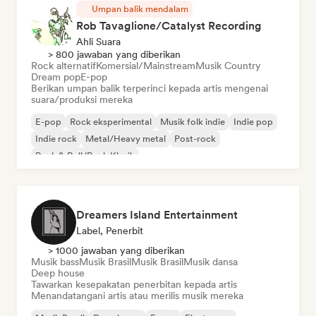
Umpan balik mendalam
Rob Tavaglione/Catalyst Recording
Ahli Suara
> 800 jawaban yang diberikan
Rock alternatif
Komersial/Mainstream
Musik Country
Dream pop
E-pop
Berikan umpan balik terperinci kepada artis mengenai
suara/produksi mereka
E-pop
Rock eksperimental
Musik folk indie
Indie pop
Indie rock
Metal/Heavy metal
Post-rock
Rock & Roll/Rock Klasik
Dreamers Island Entertainment
Label, Penerbit
> 1000 jawaban yang diberikan
Musik bass
Musik Brasil
Musik Brasil
Musik dansa
Deep house
Tawarkan kesepakatan penerbitan kepada artis
Menandatangani artis atau merilis musik mereka