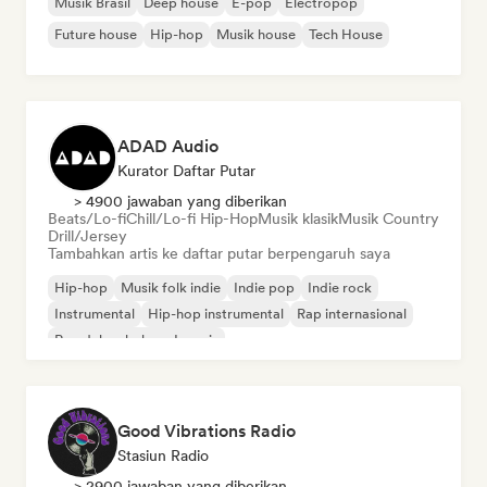
Musik Brasil
Deep house
E-pop
Electropop
Future house
Hip-hop
Musik house
Tech House
ADAD Audio
Kurator Daftar Putar
> 4900 jawaban yang diberikan
Beats/Lo-fi
Chill/Lo-fi Hip-Hop
Musik klasik
Musik Country
Drill/Jersey
Tambahkan artis ke daftar putar berpengaruh saya
Hip-hop
Musik folk indie
Indie pop
Indie rock
Instrumental
Hip-hop instrumental
Rap internasional
Rap dalam bahasa Inggris
Good Vibrations Radio
Stasiun Radio
> 2900 jawaban yang diberikan