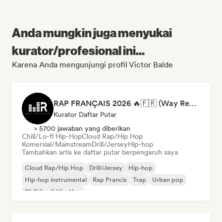
Anda mungkin juga menyukai
kurator/profesional ini...
Karena Anda mengunjungi profil Victor Balde
RAP FRANÇAIS 2026 🔥🇫🇷 (Way Records)
Kurator Daftar Putar
> 5700 jawaban yang diberikan
Chill/Lo-fi Hip-Hop
Cloud Rap/Hip Hop
Komersial/Mainstream
Drill/Jersey
Hip-hop
Tambahkan artis ke daftar putar berpengaruh saya
Cloud Rap/Hip Hop
Drill/Jersey
Hip-hop
Hip-hop instrumental
Rap Prancis
Trap
Urban pop
Chill/Lo-fi Hip-Hop