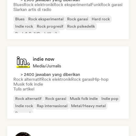
Blues
Rock elektronik
Rock eksperimental
Funk
Rock garasi
Siarkan artis di radio
Blues
Rock eksperimental
Rock garasi
Hard rock
Indie rock
Rock progresif
Rock psikedelik
Rock & Roll/Rock Klasik
indie now
Media/Jurnalis
> 2400 jawaban yang diberikan
Rock alternatif
Rock elektronik
Rock garasi
Hip-hop
Musik folk indie
Tulis artikel
Rock alternatif
Rock garasi
Musik folk indie
Indie pop
Indie rock
Rap internasional
Metal/Heavy metal
Pop rock