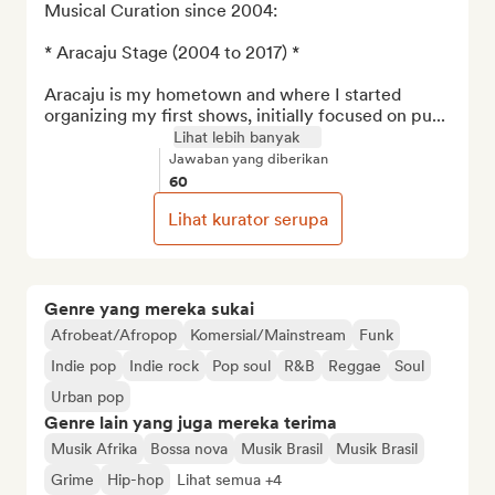
Musical Curation since 2004:

* Aracaju Stage (2004 to 2017) *

Aracaju is my hometown and where I started 
organizing my first shows, initially focused on pu...
Lihat lebih banyak
Jawaban yang diberikan
60
Lihat kurator serupa
Genre yang mereka sukai
Afrobeat/Afropop
Komersial/Mainstream
Funk
Indie pop
Indie rock
Pop soul
R&B
Reggae
Soul
Urban pop
Genre lain yang juga mereka terima
Musik Afrika
Bossa nova
Musik Brasil
Musik Brasil
Grime
Hip-hop
Lihat semua +4