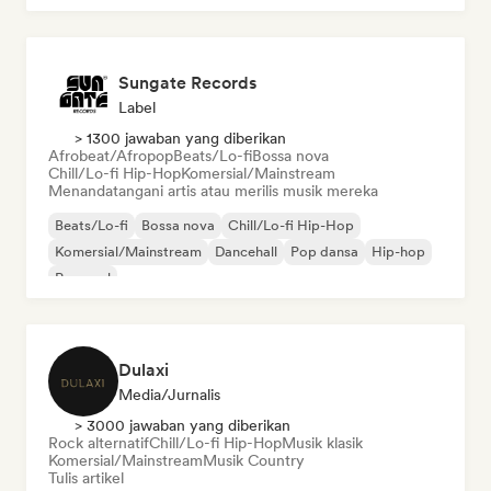
Sungate Records
Label
> 1300 jawaban yang diberikan
Afrobeat/Afropop
Beats/Lo-fi
Bossa nova
Chill/Lo-fi Hip-Hop
Komersial/Mainstream
Menandatangani artis atau merilis musik mereka
Beats/Lo-fi
Bossa nova
Chill/Lo-fi Hip-Hop
Komersial/Mainstream
Dancehall
Pop dansa
Hip-hop
Pop soul
Dulaxi
Media/Jurnalis
> 3000 jawaban yang diberikan
Rock alternatif
Chill/Lo-fi Hip-Hop
Musik klasik
Komersial/Mainstream
Musik Country
Tulis artikel