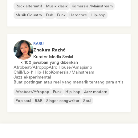
Rock alternatif
Musik klasik
Komersial/Mainstream
Musik Country
Dub
Funk
Hardcore
Hip-hop
BARU
Zhakira Razhé
Kurator Media Sosial
< 100 jawaban yang diberikan
Afrobeat/Afropop
Afro House/Amapiano
Chill/Lo-fi Hip-Hop
Komersial/Mainstream
Jazz eksperimental
Buat postingan atau reel yang menarik tentang para artis
Afrobeat/Afropop
Funk
Hip-hop
Jazz modern
Pop soul
R&B
Singer-songwriter
Soul