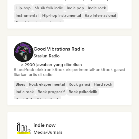
Hip-hop
Musik folk indie
Indie pop
Indie rock
Instrumental
Hip-hop instrumental
Rap internasional
Rap dalam bahasa Inggris
Good Vibrations Radio
Stasiun Radio
> 2900 jawaban yang diberikan
Blues
Rock elektronik
Rock eksperimental
Funk
Rock garasi
Siarkan artis di radio
Blues
Rock eksperimental
Rock garasi
Hard rock
Indie rock
Rock progresif
Rock psikedelik
Rock & Roll/Rock Klasik
indie now
Media/Jurnalis