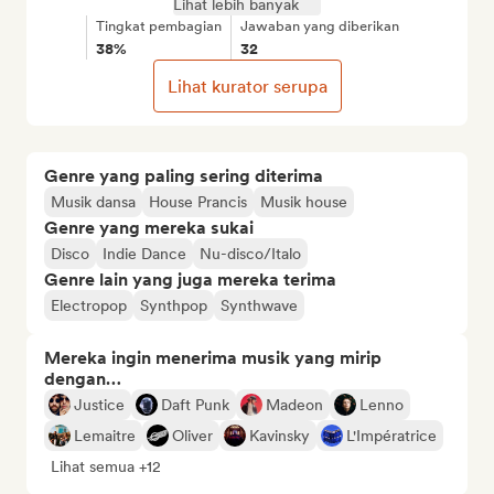
Lihat lebih banyak
Tingkat pembagian
Jawaban yang diberikan
38%
32
Lihat kurator serupa
Genre yang paling sering diterima
Musik dansa
House Prancis
Musik house
Genre yang mereka sukai
Disco
Indie Dance
Nu-disco/Italo
Genre lain yang juga mereka terima
Electropop
Synthpop
Synthwave
Mereka ingin menerima musik yang mirip
dengan…
Justice
Daft Punk
Madeon
Lenno
Lemaitre
Oliver
Kavinsky
L'Impératrice
Lihat semua +12