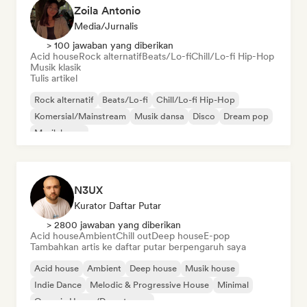
Zoila Antonio
Media/Jurnalis
> 100 jawaban yang diberikan
Acid house
Rock alternatif
Beats/Lo-fi
Chill/Lo-fi Hip-Hop
Musik klasik
Tulis artikel
Rock alternatif
Beats/Lo-fi
Chill/Lo-fi Hip-Hop
Komersial/Mainstream
Musik dansa
Disco
Dream pop
Musik house
N3UX
Kurator Daftar Putar
> 2800 jawaban yang diberikan
Acid house
Ambient
Chill out
Deep house
E-pop
Tambahkan artis ke daftar putar berpengaruh saya
Acid house
Ambient
Deep house
Musik house
Indie Dance
Melodic & Progressive House
Minimal
Organic House/Downtempo