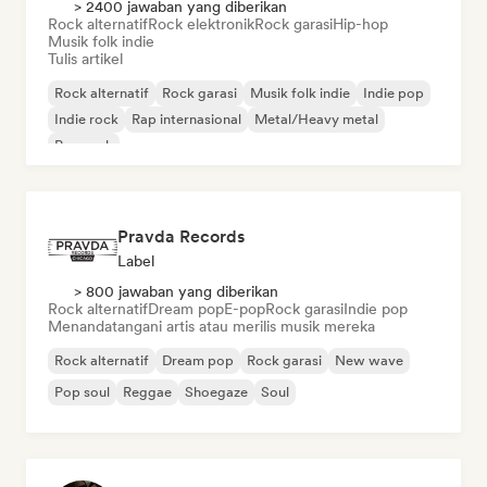
> 2400 jawaban yang diberikan
Rock alternatif
Rock elektronik
Rock garasi
Hip-hop
Musik folk indie
Tulis artikel
Rock alternatif
Rock garasi
Musik folk indie
Indie pop
Indie rock
Rap internasional
Metal/Heavy metal
Pop rock
Pravda Records
Label
> 800 jawaban yang diberikan
Rock alternatif
Dream pop
E-pop
Rock garasi
Indie pop
Menandatangani artis atau merilis musik mereka
Rock alternatif
Dream pop
Rock garasi
New wave
Pop soul
Reggae
Shoegaze
Soul