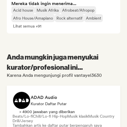
Mereka tidak ingin menerima...
Acid house
Musik Afrika
Afrobeat/Afropop
Afro House/Amapiano
Rock alternatif
Ambient
Lihat semua +91
Anda mungkin juga menyukai
kurator/profesional ini...
Karena Anda mengunjungi profil vantayel3630
ADAD Audio
Kurator Daftar Putar
> 4900 jawaban yang diberikan
Beats/Lo-fi
Chill/Lo-fi Hip-Hop
Musik klasik
Musik Country
Drill/Jersey
Tambahkan artis ke daftar putar berpengaruh saya