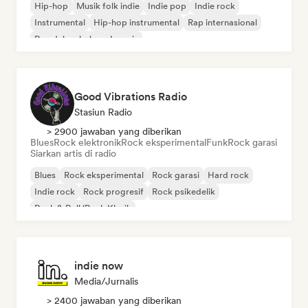
Hip-hop
Musik folk indie
Indie pop
Indie rock
Instrumental
Hip-hop instrumental
Rap internasional
Rap dalam bahasa Inggris
Good Vibrations Radio
Stasiun Radio
> 2900 jawaban yang diberikan
Blues
Rock elektronik
Rock eksperimental
Funk
Rock garasi
Siarkan artis di radio
Blues
Rock eksperimental
Rock garasi
Hard rock
Indie rock
Rock progresif
Rock psikedelik
Rock & Roll/Rock Klasik
indie now
Media/Jurnalis
> 2400 jawaban yang diberikan