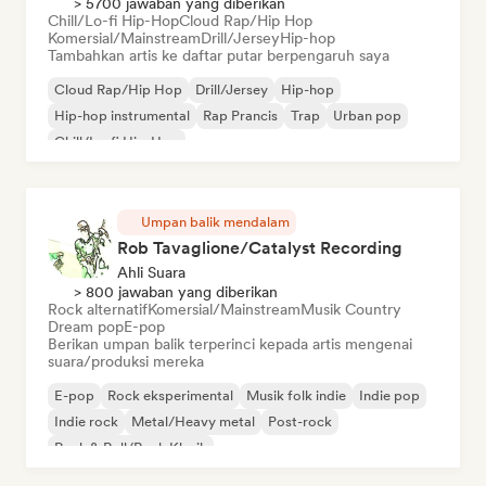
> 5700 jawaban yang diberikan
Chill/Lo-fi Hip-Hop
Cloud Rap/Hip Hop
Komersial/Mainstream
Drill/Jersey
Hip-hop
Tambahkan artis ke daftar putar berpengaruh saya
Cloud Rap/Hip Hop
Drill/Jersey
Hip-hop
Hip-hop instrumental
Rap Prancis
Trap
Urban pop
Chill/Lo-fi Hip-Hop
Umpan balik mendalam
Rob Tavaglione/Catalyst Recording
Ahli Suara
> 800 jawaban yang diberikan
Rock alternatif
Komersial/Mainstream
Musik Country
Dream pop
E-pop
Berikan umpan balik terperinci kepada artis mengenai
suara/produksi mereka
E-pop
Rock eksperimental
Musik folk indie
Indie pop
Indie rock
Metal/Heavy metal
Post-rock
Rock & Roll/Rock Klasik