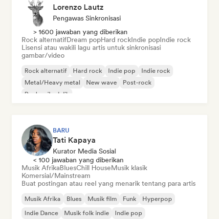
Lorenzo Lautz
Pengawas Sinkronisasi
> 1600 jawaban yang diberikan
Rock alternatif
Dream pop
Hard rock
Indie pop
Indie rock
Lisensi atau wakili lagu artis untuk sinkronisasi
gambar/video
Rock alternatif
Hard rock
Indie pop
Indie rock
Metal/Heavy metal
New wave
Post-rock
Rock psikedelik
BARU
Tati Kapaya
Kurator Media Sosial
< 100 jawaban yang diberikan
Musik Afrika
Blues
Chill House
Musik klasik
Komersial/Mainstream
Buat postingan atau reel yang menarik tentang para artis
Musik Afrika
Blues
Musik film
Funk
Hyperpop
Indie Dance
Musik folk indie
Indie pop