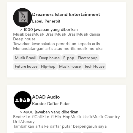
Dreamers Island Entertainment
Label, Penerbit
> 1000 jawaban yang diberikan
Musik bass
Musik Brasil
Musik Brasil
Musik dansa
Deep house
Tawarkan kesepakatan penerbitan kepada artis
Menandatangani artis atau merilis musik mereka
Musik Brasil
Deep house
E-pop
Electropop
Future house
Hip-hop
Musik house
Tech House
ADAD Audio
Kurator Daftar Putar
> 4900 jawaban yang diberikan
Beats/Lo-fi
Chill/Lo-fi Hip-Hop
Musik klasik
Musik Country
Drill/Jersey
Tambahkan artis ke daftar putar berpengaruh saya