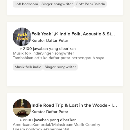
Lofi bedroom
Singer-songwriter
Soft Pop/Balada
Folk Yeah! 🌿 Indie Folk, Acoustic & Singer-Songwriter
Kurator Daftar Putar
> 2100 jawaban yang diberikan
Musik folk indie
Singer-songwriter
Tambahkan artis ke daftar putar berpengaruh saya
Musik folk indie
Singer-songwriter
Indie Road Trip & Lost in the Woods - Indie Folk, Folk Pop, Folk Rock & Singer-Songwriter
Kurator Daftar Putar
> 2500 jawaban yang diberikan
Americana
Komersial/Mainstream
Musik Country
Dream pop
Rock eksperimental