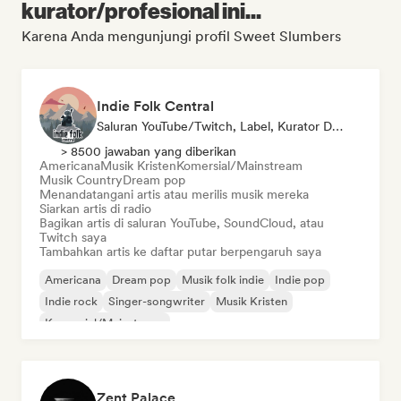
kurator/profesional ini...
Karena Anda mengunjungi profil Sweet Slumbers
Indie Folk Central
Saluran YouTube/Twitch, Label, Kurator Daftar Putar, Stasiun Radio
> 8500 jawaban yang diberikan
Americana
Musik Kristen
Komersial/Mainstream
Musik Country
Dream pop
Menandatangani artis atau merilis musik mereka
Siarkan artis di radio
Bagikan artis di saluran YouTube, SoundCloud, atau
Twitch saya
Tambahkan artis ke daftar putar berpengaruh saya
Americana
Dream pop
Musik folk indie
Indie pop
Indie rock
Singer-songwriter
Musik Kristen
Komersial/Mainstream
Zent Palace