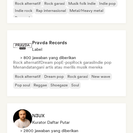
Rock alternatif
Rock garasi
Musik folk indie
Indie pop
Indie rock
Rap internasional
Metal/Heavy metal
Pop rock
Pravda Records
Label
> 800 jawaban yang diberikan
Rock alternatif
Dream pop
E-pop
Rock garasi
Indie pop
Menandatangani artis atau merilis musik mereka
Rock alternatif
Dream pop
Rock garasi
New wave
Pop soul
Reggae
Shoegaze
Soul
N3UX
Kurator Daftar Putar
> 2800 jawaban yang diberikan