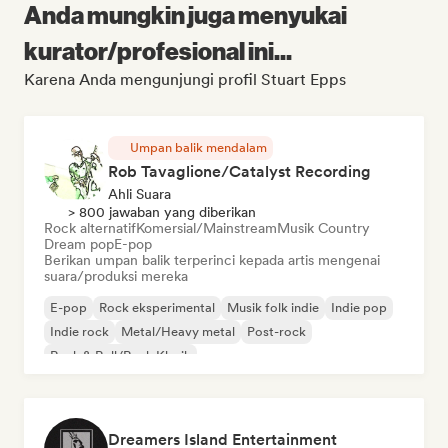
Anda mungkin juga menyukai
kurator/profesional ini...
Karena Anda mengunjungi profil Stuart Epps
Umpan balik mendalam
Rob Tavaglione/Catalyst Recording
Ahli Suara
> 800 jawaban yang diberikan
Rock alternatif
Komersial/Mainstream
Musik Country
Dream pop
E-pop
Berikan umpan balik terperinci kepada artis mengenai
suara/produksi mereka
E-pop
Rock eksperimental
Musik folk indie
Indie pop
Indie rock
Metal/Heavy metal
Post-rock
Rock & Roll/Rock Klasik
Dreamers Island Entertainment