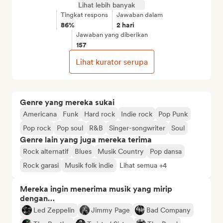
Lihat lebih banyak
Tingkat respons
Jawaban dalam
86%
2 hari
Jawaban yang diberikan
157
Lihat kurator serupa
Genre yang mereka sukai
Americana
Funk
Hard rock
Indie rock
Pop Punk
Pop rock
Pop soul
R&B
Singer-songwriter
Soul
Genre lain yang juga mereka terima
Rock alternatif
Blues
Musik Country
Pop dansa
Rock garasi
Musik folk indie
Lihat semua +4
Mereka ingin menerima musik yang mirip
dengan…
Led Zeppelin
Jimmy Page
Bad Company