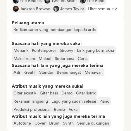
The Beatles
Twisted Sister
The Band
Jackson Browne
James Taylor
Lihat semua +12
Peluang utama
Berikan saran yang membangun kepada artis
Suasana hati yang mereka sukai
Menarik
Kontemporer
Groovy
Lirik yang bermakna
Mainstream
Melodi
Sederhana
Ceria
Suasana hati lain yang juga mereka terima
Asli
Kreatif
Standar
Bersemangat
Menawan
Atribut musik yang mereka sukai
Gitar akustik
Gitar bass
Demo
Gitar listrik
Rekaman langsung
Lagu yang sudah selesai
Piano
Produksi profesional
Remix
Vokal
Atribut musik lain yang juga mereka terima
Autotune
Cover
Drum
Synth
Semua dukungan