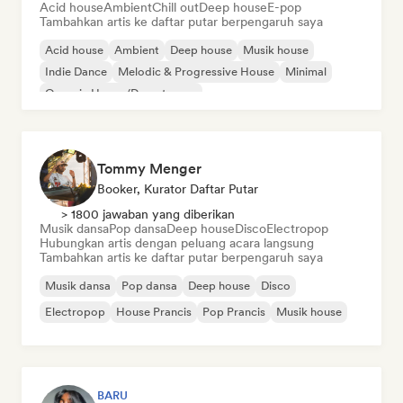
Acid house
Ambient
Chill out
Deep house
E-pop
Tambahkan artis ke daftar putar berpengaruh saya
Acid house
Ambient
Deep house
Musik house
Indie Dance
Melodic & Progressive House
Minimal
Organic House/Downtempo
Tommy Menger
Booker, Kurator Daftar Putar
> 1800 jawaban yang diberikan
Musik dansa
Pop dansa
Deep house
Disco
Electropop
Hubungkan artis dengan peluang acara langsung
Tambahkan artis ke daftar putar berpengaruh saya
Musik dansa
Pop dansa
Deep house
Disco
Electropop
House Prancis
Pop Prancis
Musik house
BARU