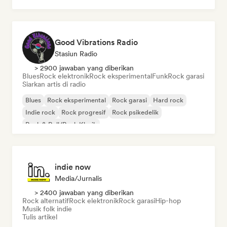
Good Vibrations Radio
Stasiun Radio
> 2900 jawaban yang diberikan
Blues
Rock elektronik
Rock eksperimental
Funk
Rock garasi
Siarkan artis di radio
Blues
Rock eksperimental
Rock garasi
Hard rock
Indie rock
Rock progresif
Rock psikedelik
Rock & Roll/Rock Klasik
indie now
Media/Jurnalis
> 2400 jawaban yang diberikan
Rock alternatif
Rock elektronik
Rock garasi
Hip-hop
Musik folk indie
Tulis artikel