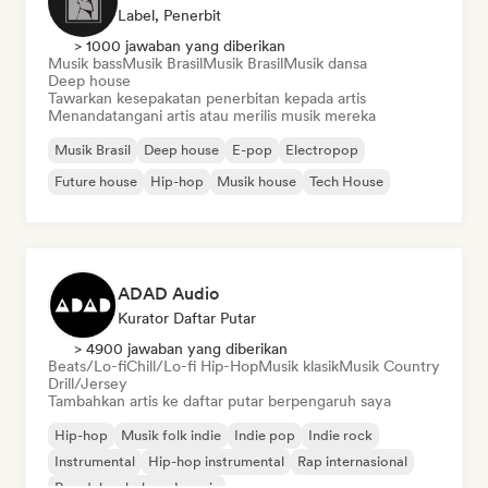
Label, Penerbit
> 1000 jawaban yang diberikan
Musik bass
Musik Brasil
Musik Brasil
Musik dansa
Deep house
Tawarkan kesepakatan penerbitan kepada artis
Menandatangani artis atau merilis musik mereka
Musik Brasil
Deep house
E-pop
Electropop
Future house
Hip-hop
Musik house
Tech House
ADAD Audio
Kurator Daftar Putar
> 4900 jawaban yang diberikan
Beats/Lo-fi
Chill/Lo-fi Hip-Hop
Musik klasik
Musik Country
Drill/Jersey
Tambahkan artis ke daftar putar berpengaruh saya
Hip-hop
Musik folk indie
Indie pop
Indie rock
Instrumental
Hip-hop instrumental
Rap internasional
Rap dalam bahasa Inggris