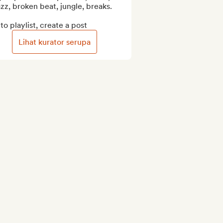
zz, broken beat, jungle, breaks.

to playlist, create a post
Lihat kurator serupa