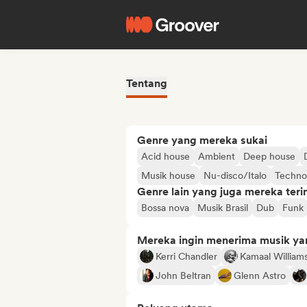
Tentang
Genre yang mereka sukai
Acid house
Ambient
Deep house
Musik house
Nu-disco/Italo
Techno
Genre lain yang juga mereka ter
Bossa nova
Musik Brasil
Dub
Funk
Mereka ingin menerima musik ya
Kerri Chandler
Kamaal William
John Beltran
Glenn Astro