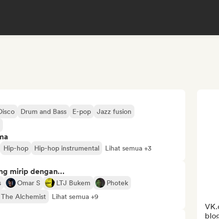
Disco
Drum and Bass
E-pop
Jazz fusion
ima
Hip-hop
Hip-hop instrumental
Lihat semua +3
ng mirip dengan…
s
Omar S
LTJ Bukem
Photek
The Alchemist
Lihat semua +9
VK.
blog