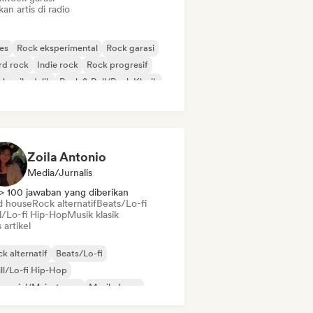
kan artis di radio
es
Rock eksperimental
Rock garasi
rd rock
Indie rock
Rock progresif
k psikedelik
Rock & Roll/Rock Klasik
Zoila Antonio
Media/Jurnalis
> 100 jawaban yang diberikan
d house
Rock alternatif
Beats/Lo-fi
ll/Lo-fi Hip-Hop
Musik klasik
s artikel
k alternatif
Beats/Lo-fi
ll/Lo-fi Hip-Hop
mersial/Mainstream
Musik dansa
sco
Dream pop
Musik house