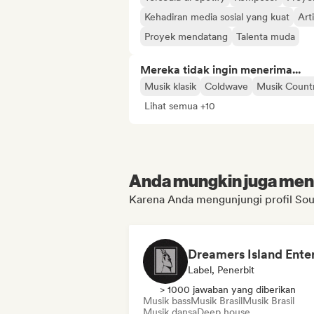
Kehadiran media sosial yang kuat
Art
Proyek mendatang
Talenta muda
Mereka tidak ingin menerima...
Musik klasik
Coldwave
Musik Count
Lihat semua +10
Anda mungkin juga menyu
Karena Anda mengunjungi profil Sou
Label, Penerbit
> 1000 jawaban yang diberikan
Musik bass
Musik Brasil
Musik Brasil
Musik dansa
Deep house