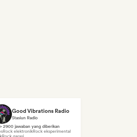
Good Vibrations Radio
Stasiun Radio
> 2900 jawaban yang diberikan
es
Rock elektronik
Rock eksperimental
k
Rock garasi