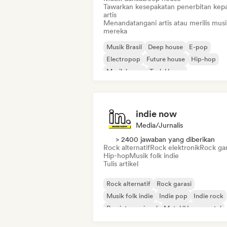
Tawarkan kesepakatan penerbitan kep
artis
Menandatangani artis atau merilis musi
mereka
Musik Brasil
Deep house
E-pop
Electropop
Future house
Hip-hop
Musik house
Tech House
indie now
Media/Jurnalis
> 2400 jawaban yang diberikan
Rock alternatif
Rock elektronik
Rock gar
Hip-hop
Musik folk indie
Tulis artikel
Rock alternatif
Rock garasi
Musik folk indie
Indie pop
Indie rock
Rap internasional
Metal/Heavy metal
Pop rock