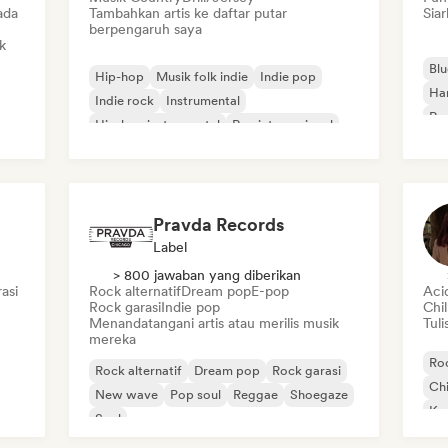
ada
Tambahkan artis ke daftar putar
Siar
berpengaruh saya
k
Blu
Hip-hop
Musik folk indie
Indie pop
Ha
Indie rock
Instrumental
Roc
Hip-hop instrumental
Rap internasional
Rap dalam bahasa Inggris
Pravda Records
Label
> 800 jawaban yang diberikan
asi
Rock alternatif
Dream pop
E-pop
Aci
Rock garasi
Indie pop
Chi
Menandatangani artis atau merilis musik
Tuli
mereka
Roc
Rock alternatif
Dream pop
Rock garasi
Chi
New wave
Pop soul
Reggae
Shoegaze
Ko
Soul
Di