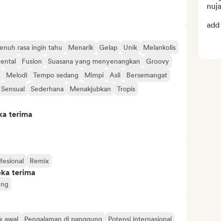
nuja
add 
enuh rasa ingin tahu
Menarik
Gelap
Unik
Melankolis
ental
Fusion
Suasana yang menyenangkan
Groovy
Melodi
Tempo sedang
Mimpi
Asli
Bersemangat
Sensual
Sederhana
Menakjubkan
Tropis
ka terima
fesional
Remix
eka terima
ung
k awal
Pengalaman di panggung
Potensi internasional