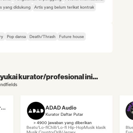
is yang didukung
Artis yang belum terikat kontrak
ry
Pop dansa
Death/Thrash
Future house
kai kurator/profesional ini...
ndfields
Dreamers Island Entertainment
ADAD Audio
Kurator Daftar Putar
> 4900 jawaban yang diberikan
Beats/Lo-fi
Chill/Lo-fi Hip-Hop
Musik klasik
Blu
Musik Country
Drill/Jersey
Fun