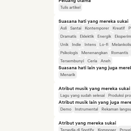
Peluang utama
Tulis artikel
Suasana hati yang mereka sukai
Asli
Santai
Kontemporer
Kreatif
P
Dramatis
Eklektik
Energik
Eksperim
Unik
Indie
Intens
Lo-fi
Melankolis
Psikologis
Menenangkan
Romantis
Tersembunyi
Ceria
Aneh
Suasana hati lain yang juga mere
Menarik
Atribut musik yang mereka sukai
Lagu yang sudah selesai
Produksi pro
Atribut musik lain yang juga mer
Demo
Instrumental
Rekaman langs
Atribut yang mereka sukai
Tersedia di Spotify
Komposer
Proye