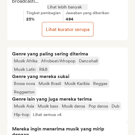
broadcasti...
Lihat lebih banyak
Tingkat pembagian
Jawaban yang diberikan
23%
494
Lihat kurator serupa
Genre yang paling sering diterima
Musik Afrika
Afrobeat/Afropop
Dancehall
Musik Latin
R&B
Genre yang mereka sukai
Bossa nova
Musik Brasil
Musik Karibia
Reggae
Reggaeton
Genre lain yang juga mereka terima
Musik Asia
Musik bass
Musik dansa
Pop dansa
Dub
Hip-hop
Lihat semua +4
Mereka ingin menerima musik yang mirip
dengan…