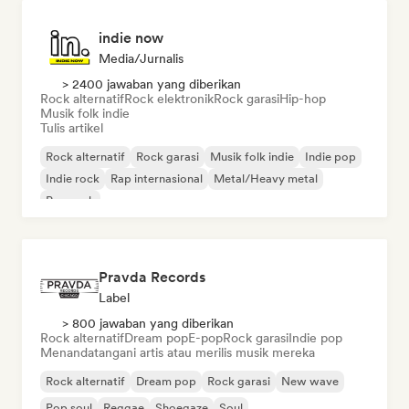
indie now
Media/Jurnalis
> 2400 jawaban yang diberikan
Rock alternatif
Rock elektronik
Rock garasi
Hip-hop
Musik folk indie
Tulis artikel
Rock alternatif
Rock garasi
Musik folk indie
Indie pop
Indie rock
Rap internasional
Metal/Heavy metal
Pop rock
Pravda Records
Label
> 800 jawaban yang diberikan
Rock alternatif
Dream pop
E-pop
Rock garasi
Indie pop
Menandatangani artis atau merilis musik mereka
Rock alternatif
Dream pop
Rock garasi
New wave
Pop soul
Reggae
Shoegaze
Soul