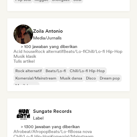
Zoila Antonio
Media/Jurnalis
> 100 jawaban yang diberikan
Acid house
Rock alternatif
Beats/Lo-fi
Chill/Lo-fi Hip-Hop
Musik klasik
Tulis artikel
Rock alternatif
Beats/Lo-fi
Chill/Lo-fi Hip-Hop
Komersial/Mainstream
Musik dansa
Disco
Dream pop
Musik house
Sungate Records
Label
> 1300 jawaban yang diberikan
Afrobeat/Afropop
Beats/Lo-fi
Bossa nova
Chill/Lo-fi Hip-Hop
Komersial/Mainstream