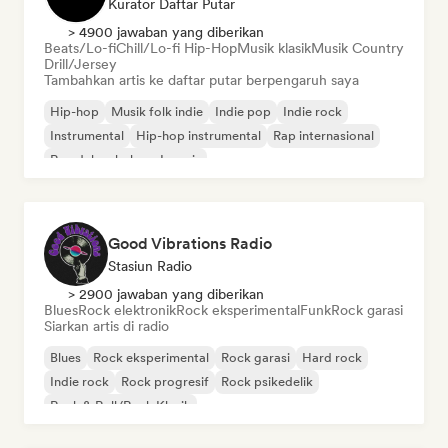
Kurator Daftar Putar
> 4900 jawaban yang diberikan
Beats/Lo-fi
Chill/Lo-fi Hip-Hop
Musik klasik
Musik Country
Drill/Jersey
Tambahkan artis ke daftar putar berpengaruh saya
Hip-hop
Musik folk indie
Indie pop
Indie rock
Instrumental
Hip-hop instrumental
Rap internasional
Rap dalam bahasa Inggris
Good Vibrations Radio
Stasiun Radio
> 2900 jawaban yang diberikan
Blues
Rock elektronik
Rock eksperimental
Funk
Rock garasi
Siarkan artis di radio
Blues
Rock eksperimental
Rock garasi
Hard rock
Indie rock
Rock progresif
Rock psikedelik
Rock & Roll/Rock Klasik