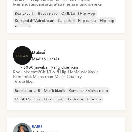
Menandatangani artis atau merilis musik mereka
Beats/Lo-fi
Bossa nova
Chill/Lo-fi Hip-Hop
Komersial/Mainstream
Dancehall
Pop dansa
Hip-hop
Pop soul
Dulaxi
Media/Jurnalis
> 3000 jawaban yang diberikan
Rock alternatif
Chill/Lo-fi Hip-Hop
Musik klasik
Komersial/Mainstream
Musik Country
Tulis artikel
Rock alternatif
Musik klasik
Komersial/Mainstream
Musik Country
Dub
Funk
Hardcore
Hip-hop
BARU