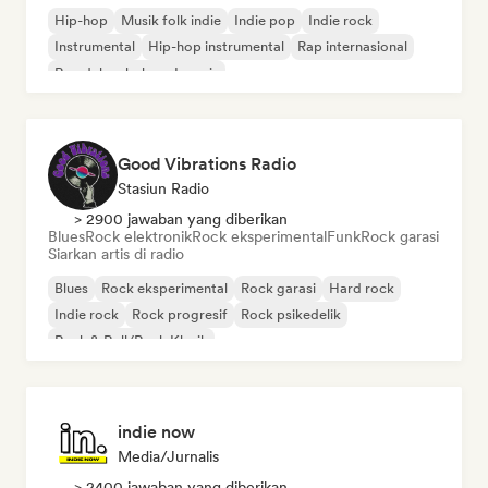
Hip-hop
Musik folk indie
Indie pop
Indie rock
Instrumental
Hip-hop instrumental
Rap internasional
Rap dalam bahasa Inggris
Good Vibrations Radio
Stasiun Radio
> 2900 jawaban yang diberikan
Blues
Rock elektronik
Rock eksperimental
Funk
Rock garasi
Siarkan artis di radio
Blues
Rock eksperimental
Rock garasi
Hard rock
Indie rock
Rock progresif
Rock psikedelik
Rock & Roll/Rock Klasik
indie now
Media/Jurnalis
> 2400 jawaban yang diberikan