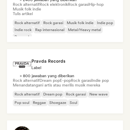
Rock alternatif
Rock elektronik
Rock garasi
Hip-hop
Musik folk indie
Tulis artikel
Rock alternatif
Rock garasi
Musik folk indie
Indie pop
Indie rock
Rap internasional
Metal/Heavy metal
Pop rock
Pravda Records
Label
> 800 jawaban yang diberikan
Rock alternatif
Dream pop
E-pop
Rock garasi
Indie pop
Menandatangani artis atau merilis musik mereka
Rock alternatif
Dream pop
Rock garasi
New wave
Pop soul
Reggae
Shoegaze
Soul