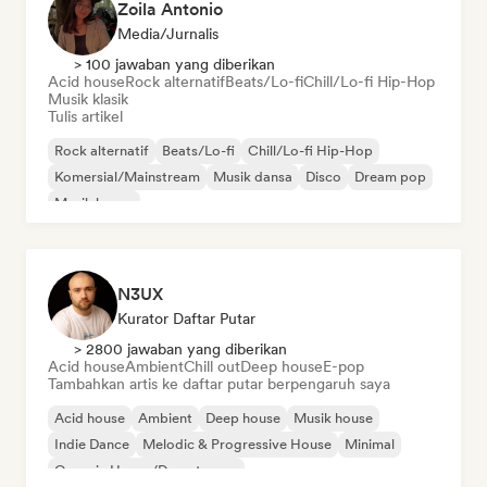
Zoila Antonio
Media/Jurnalis
> 100 jawaban yang diberikan
Acid house
Rock alternatif
Beats/Lo-fi
Chill/Lo-fi Hip-Hop
Musik klasik
Tulis artikel
Rock alternatif
Beats/Lo-fi
Chill/Lo-fi Hip-Hop
Komersial/Mainstream
Musik dansa
Disco
Dream pop
Musik house
N3UX
Kurator Daftar Putar
> 2800 jawaban yang diberikan
Acid house
Ambient
Chill out
Deep house
E-pop
Tambahkan artis ke daftar putar berpengaruh saya
Acid house
Ambient
Deep house
Musik house
Indie Dance
Melodic & Progressive House
Minimal
Organic House/Downtempo