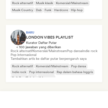
Rock alternatif
Musik klasik
Komersial/Mainstream
Musik Country
Dub
Funk
Hardcore
Hip-hop
BARU
LONDON VIBES PLAYLIST
Kurator Daftar Putar
< 100 jawaban yang diberikan
Rock alternatif
Komersial/Mainstream
Pop dansa
Indie rock
Pop internasional
Tambahkan artis ke daftar putar berpengaruh saya
Rock alternatif
Komersial/Mainstream
Pop dansa
Indie rock
Pop internasional
Rap dalam bahasa Inggris
Soft Pop/Balada
Urban pop