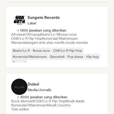
Sungate Records
Label
> 1300 jawaban yang diberikan
Afrobeat/Afropop
Beats/Lo-fi
Bossa nova
Chill/Lo-fi Hip-Hop
Komersial/Mainstream
Menandatangani artis atau merilis musik mereka
Beats/Lo-fi
Bossa nova
Chill/Lo-fi Hip-Hop
Komersial/Mainstream
Dancehall
Pop dansa
Hip-hop
Pop soul
Dulaxi
Media/Jurnalis
> 3000 jawaban yang diberikan
Rock alternatif
Chill/Lo-fi Hip-Hop
Musik klasik
Komersial/Mainstream
Musik Country
Tulis artikel