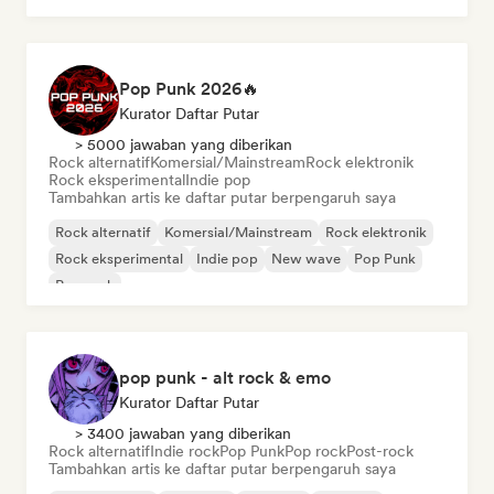
Pop Punk 2026🔥
Kurator Daftar Putar
> 5000 jawaban yang diberikan
Rock alternatif
Komersial/Mainstream
Rock elektronik
Rock eksperimental
Indie pop
Tambahkan artis ke daftar putar berpengaruh saya
Rock alternatif
Komersial/Mainstream
Rock elektronik
Rock eksperimental
Indie pop
New wave
Pop Punk
Pop rock
pop punk - alt rock & emo
Kurator Daftar Putar
> 3400 jawaban yang diberikan
Rock alternatif
Indie rock
Pop Punk
Pop rock
Post-rock
Tambahkan artis ke daftar putar berpengaruh saya