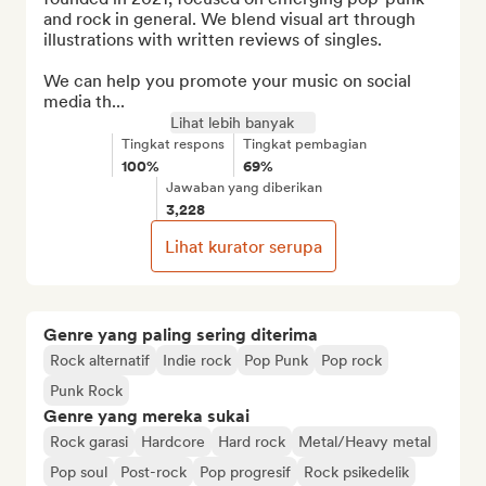
and rock in general. We blend visual art through 
illustrations with written reviews of singles.

We can help you promote your music on social 
media th...
Lihat lebih banyak
Tingkat respons
Tingkat pembagian
100%
69%
Jawaban yang diberikan
3,228
Lihat kurator serupa
Genre yang paling sering diterima
Rock alternatif
Indie rock
Pop Punk
Pop rock
Punk Rock
Genre yang mereka sukai
Rock garasi
Hardcore
Hard rock
Metal/Heavy metal
Pop soul
Post-rock
Pop progresif
Rock psikedelik