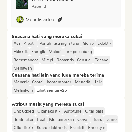
Aspenth
Menulis artikel
Suasana hati yang mereka sukai
Asli
Kreatif
Penuh rasa ingin tahu
Gelap
Eklektik
Eklektik
Energik
Melodi
Tempo sedang
Bersemangat
Mimpi
Romantis
Sensual
Tenang
Menawan
Suasana hati lain yang juga mereka terima
Menarik
Santai
Kontemporer
Menarik
Unik
Melankolis
Lihat semua +25
Atribut musik yang mereka sukai
Unplugged
Gitar akustik
Autotune
Gitar bass
Beatmaker
Beat
Menampilkan
Cover
Brass
Demo
Gitar listrik
Suara elektronik
Eksplisit
Freestyle