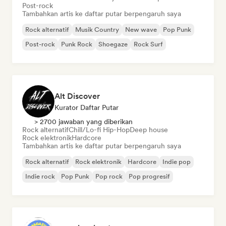
Post-rock
Tambahkan artis ke daftar putar berpengaruh saya
Rock alternatif
Musik Country
New wave
Pop Punk
Post-rock
Punk Rock
Shoegaze
Rock Surf
Alt Discover
Kurator Daftar Putar
> 2700 jawaban yang diberikan
Rock alternatif
Chill/Lo-fi Hip-Hop
Deep house
Rock elektronik
Hardcore
Tambahkan artis ke daftar putar berpengaruh saya
Rock alternatif
Rock elektronik
Hardcore
Indie pop
Indie rock
Pop Punk
Pop rock
Pop progresif