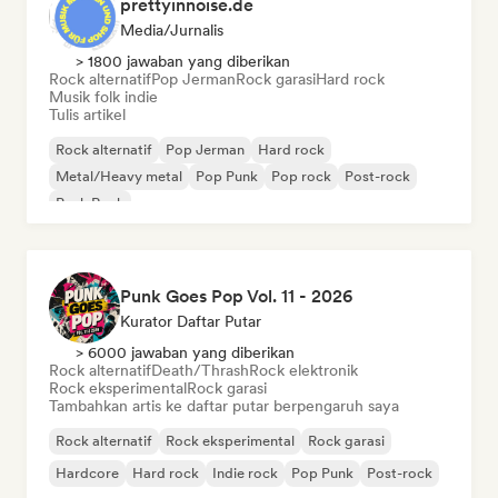
prettyinnoise.de
Media/Jurnalis
> 1800 jawaban yang diberikan
Rock alternatif
Pop Jerman
Rock garasi
Hard rock
Musik folk indie
Tulis artikel
Rock alternatif
Pop Jerman
Hard rock
Metal/Heavy metal
Pop Punk
Pop rock
Post-rock
Punk Rock
Punk Goes Pop Vol. 11 - 2026
Kurator Daftar Putar
> 6000 jawaban yang diberikan
Rock alternatif
Death/Thrash
Rock elektronik
Rock eksperimental
Rock garasi
Tambahkan artis ke daftar putar berpengaruh saya
Rock alternatif
Rock eksperimental
Rock garasi
Hardcore
Hard rock
Indie rock
Pop Punk
Post-rock