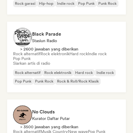
Rock garasi
Hip-hop
Indie rock
Pop Punk
Punk Rock
Black Parade
Stasiun Radio
> 2600 jawaban yang diberikan
Rock alternatif
Rock elektronik
Hard rock
Indie rock
Pop Punk
Siarkan artis di radio
Rock alternatif
Rock elektronik
Hard rock
Indie rock
Pop Punk
Punk Rock
Rock & Roll/Rock Klasik
No Clouds
Kurator Daftar Putar
> 3500 jawaban yang diberikan
Rock alternatif
Musik Country
New wave
Pop Punk