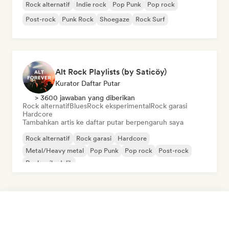
Rock alternatif
Indie rock
Pop Punk
Pop rock
Post-rock
Punk Rock
Shoegaze
Rock Surf
Alt Rock Playlists (by Saticöy)
Kurator Daftar Putar
> 3600 jawaban yang diberikan
Rock alternatif
Blues
Rock eksperimental
Rock garasi
Hardcore
Tambahkan artis ke daftar putar berpengaruh saya
Rock alternatif
Rock garasi
Hardcore
Metal/Heavy metal
Pop Punk
Pop rock
Post-rock
Rock psikedelik