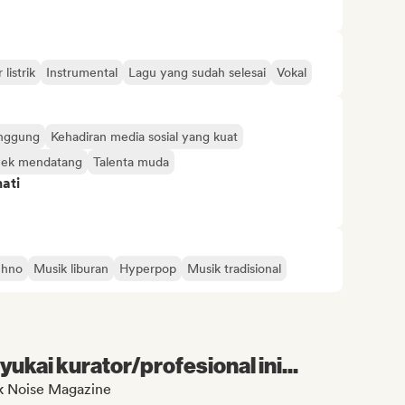
 listrik
Instrumental
Lagu yang sudah selesai
Vokal
anggung
Kehadiran media sosial yang kuat
yek mendatang
Talenta muda
ati
chno
Musik liburan
Hyperpop
Musik tradisional
kai kurator/profesional ini...
k Noise Magazine