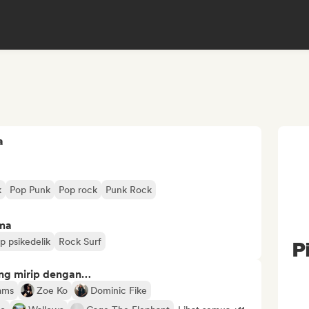
a
k
Pop Punk
Pop rock
Punk Rock
ima
p psikedelik
Rock Surf
P
ng mirip dengan…
ams
Zoe Ko
Dominic Fike