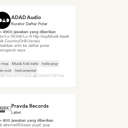
ADAD Audio
Kurator Daftar Putar
> 4900 jawaban yang diberikan
ts/Lo-fi
Chill/Lo-fi Hip-Hop
Musik klasik
ik Country
Drill/Jersey
bahkan artis ke daftar putar
pengaruh saya
p-hop
Musik folk indie
Indie pop
ie rock
Instrumental
-hop instrumental
Rap internasional
 dalam bahasa Inggris
Pravda Records
Label
> 800 jawaban yang diberikan
 alternatif
Dream pop
E-pop