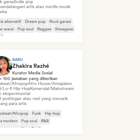
k garasi
Indie pop
andatangani artis atau merilis musik
eka
k alternatif
Dream pop
Rock garasi
w wave
Pop soul
Reggae
Shoegaze
ul
BARU
Zhakira Razhé
Kurator Media Sosial
< 100 jawaban yang diberikan
obeat/Afropop
Afro House/Amapiano
ll/Lo-fi Hip-Hop
Komersial/Mainstream
z eksperimental
t postingan atau reel yang menarik
ang para artis
robeat/Afropop
Funk
Hip-hop
zz modern
Pop soul
R&B
ger-songwriter
Soul