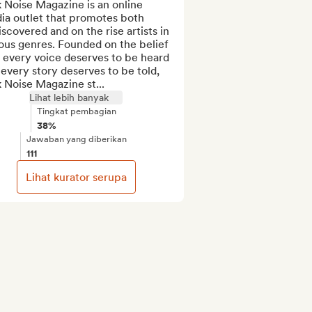
 Noise Magazine is an online 
ia outlet that promotes both 
scovered and on the rise artists in 
ous genres. Founded on the belief 
 every voice deserves to be heard 
every story deserves to be told, 
 Noise Magazine st...
Lihat lebih banyak
Tingkat pembagian
38%
Jawaban yang diberikan
111
Lihat kurator serupa