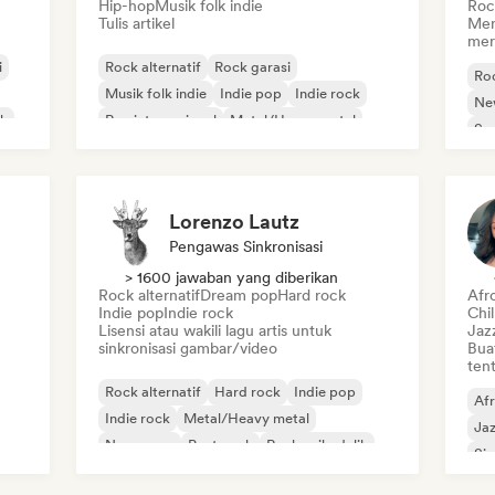
Hip-hop
Musik folk indie
Roc
Tulis artikel
Men
mer
i
Rock alternatif
Rock garasi
Roc
Musik folk indie
Indie pop
Indie rock
Ne
ik
Rap internasional
Metal/Heavy metal
So
Pop rock
Lorenzo Lautz
Pengawas Sinkronisasi
> 1600 jawaban yang diberikan
Rock alternatif
Dream pop
Hard rock
Afr
Indie pop
Indie rock
Chi
Lisensi atau wakili lagu artis untuk
Jaz
sinkronisasi gambar/video
Bua
tent
Rock alternatif
Hard rock
Indie pop
Af
Indie rock
Metal/Heavy metal
Ja
New wave
Post-rock
Rock psikedelik
Sin