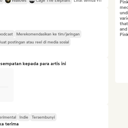
ro
Wallows
Cage The Elephant
Lihat semua +11
Pink
med
undi
vari
that
and 
 podcast
Merekomendasikan ke tim/jaringan
Pink
Buat postingan atau reel di media sosial
sempatan kepada para artis ini
erimental
Indie
Tersembunyi
ka terima