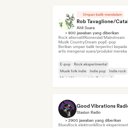
Umpan balik mendalam
Ahli Suara
> 800 jawaban yang diberikan
Rock alternatif
Komersial/Mainstream
Musik Country
Dream pop
E-pop
Berikan umpan balik terperinci kepada
artis mengenai suara/produksi mereka
E-pop
Rock eksperimental
Musik folk indie
Indie pop
Indie rock
Metal/Heavy metal
Post-rock
Rock & Roll/Rock Klasik
Good Vibrations Radi
Stasiun Radio
> 2900 jawaban yang diberikan
Blues
Rock elektronik
Rock eksperiment