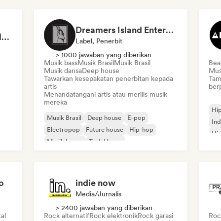
Dreamers Island Entertainment
Rob Tavaglione/Catalyst Recording
Label, Penerbit
> 1000 jawaban yang diberikan
Musik bass
Musik Brasil
Musik Brasil
Bea
Musik dansa
Deep house
Mus
Tawarkan kesepakatan penerbitan kepada
Tam
artis
ber
Menandatangani artis atau merilis musik
mereka
Hi
Musik Brasil
Deep house
E-pop
Ind
Electropop
Future house
Hip-hop
Hip
Musik house
Tech House
Rap
o
indie now
Media/Jurnalis
> 2400 jawaban yang diberikan
al
Rock alternatif
Rock elektronik
Rock garasi
Rock