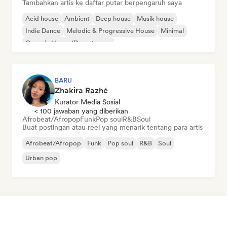
Tambahkan artis ke daftar putar berpengaruh saya
Acid house
Ambient
Deep house
Musik house
Indie Dance
Melodic & Progressive House
Minimal
Organic House/Downtempo
BARU
Zhakira Razhé
Kurator Media Sosial
< 100 jawaban yang diberikan
Afrobeat/Afropop
Funk
Pop soul
R&B
Soul
Buat postingan atau reel yang menarik tentang para artis
Afrobeat/Afropop
Funk
Pop soul
R&B
Soul
Urban pop