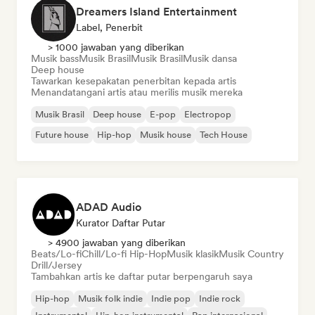
Dreamers Island Entertainment
Label, Penerbit
> 1000 jawaban yang diberikan
Musik bass
Musik Brasil
Musik Brasil
Musik dansa
Deep house
Tawarkan kesepakatan penerbitan kepada artis
Menandatangani artis atau merilis musik mereka
Musik Brasil
Deep house
E-pop
Electropop
Future house
Hip-hop
Musik house
Tech House
ADAD Audio
Kurator Daftar Putar
> 4900 jawaban yang diberikan
Beats/Lo-fi
Chill/Lo-fi Hip-Hop
Musik klasik
Musik Country
Drill/Jersey
Tambahkan artis ke daftar putar berpengaruh saya
Hip-hop
Musik folk indie
Indie pop
Indie rock