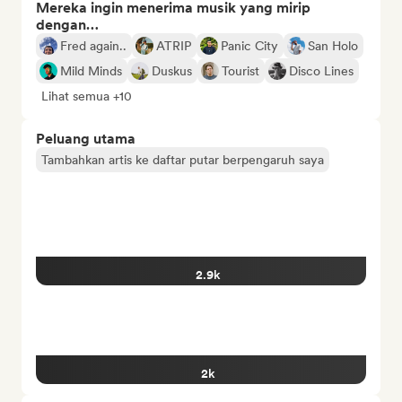
Mereka ingin menerima musik yang mirip
dengan…
Fred again..
ATRIP
Panic City
San Holo
Mild Minds
Duskus
Tourist
Disco Lines
Lihat semua +10
Peluang utama
Tambahkan artis ke daftar putar berpengaruh saya
2.9k
2k