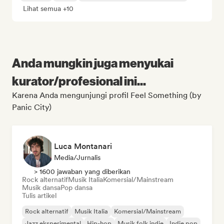
Lihat semua +10
Anda mungkin juga menyukai
kurator/profesional ini...
Karena Anda mengunjungi profil Feel Something (by
Panic City)
Luca Montanari
Media/Jurnalis
> 1600 jawaban yang diberikan
Rock alternatif
Musik Italia
Komersial/Mainstream
Musik dansa
Pop dansa
Tulis artikel
Rock alternatif
Musik Italia
Komersial/Mainstream
Jazz eksperimental
Hip-hop
Musik folk indie
Indie pop