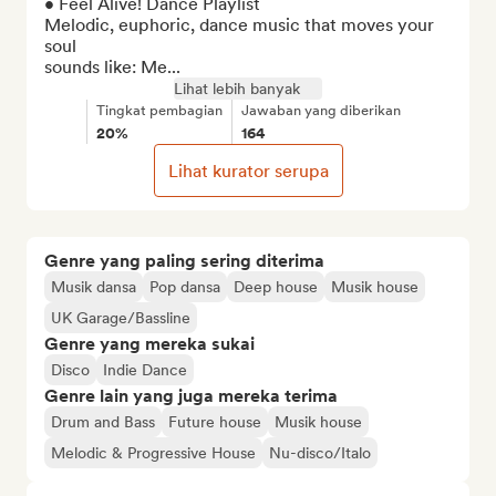
• Feel Alive! Dance Playlist

Melodic, euphoric, dance music that moves your 
soul

sounds like: Me...
Lihat lebih banyak
Tingkat pembagian
Jawaban yang diberikan
20%
164
Lihat kurator serupa
Genre yang paling sering diterima
Musik dansa
Pop dansa
Deep house
Musik house
UK Garage/Bassline
Genre yang mereka sukai
Disco
Indie Dance
Genre lain yang juga mereka terima
Drum and Bass
Future house
Musik house
Melodic & Progressive House
Nu-disco/Italo