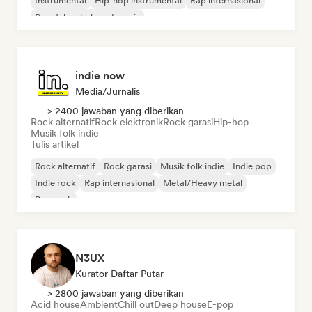
Instrumental
Hip-hop instrumental
Rap internasional
Rap dalam bahasa Inggris
indie now
Media/Jurnalis
> 2400 jawaban yang diberikan
Rock alternatif
Rock elektronik
Rock garasi
Hip-hop
Musik folk indie
Tulis artikel
Rock alternatif
Rock garasi
Musik folk indie
Indie pop
Indie rock
Rap internasional
Metal/Heavy metal
Pop rock
N3UX
Kurator Daftar Putar
> 2800 jawaban yang diberikan
Acid house
Ambient
Chill out
Deep house
E-pop