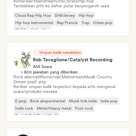
Komersial/Mainstream
Drill/Jersey
Hip-hop
Tambahkan artis ke daftar putar berpengaruh saya
Cloud Rap/Hip Hop
Drill/Jersey
Hip-hop
Hip-hop instrumental
Rap Prancis
Trap
Urban pop
Chill/Lo-fi Hip-Hop
Umpan balik mendalam
Rob Tavaglione/Catalyst Recording
Ahli Suara
> 800 jawaban yang diberikan
Rock alternatif
Komersial/Mainstream
Musik Country
Dream pop
E-pop
Berikan umpan balik terperinci kepada artis mengenai
suara/produksi mereka
E-pop
Rock eksperimental
Musik folk indie
Indie pop
Indie rock
Metal/Heavy metal
Post-rock
Rock & Roll/Rock Klasik