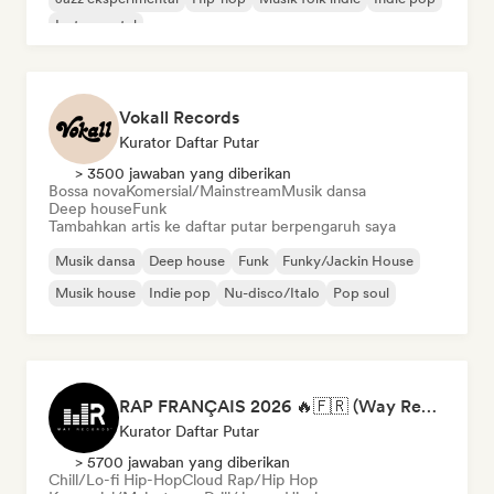
Instrumental
Vokall Records
Kurator Daftar Putar
> 3500 jawaban yang diberikan
Bossa nova
Komersial/Mainstream
Musik dansa
Deep house
Funk
Tambahkan artis ke daftar putar berpengaruh saya
Musik dansa
Deep house
Funk
Funky/Jackin House
Musik house
Indie pop
Nu-disco/Italo
Pop soul
RAP FRANÇAIS 2026 🔥🇫🇷 (Way Records)
Kurator Daftar Putar
> 5700 jawaban yang diberikan
Chill/Lo-fi Hip-Hop
Cloud Rap/Hip Hop