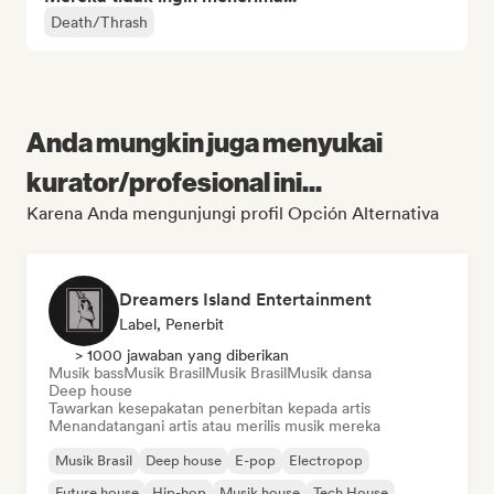
Death/Thrash
Anda mungkin juga menyukai
kurator/profesional ini...
Karena Anda mengunjungi profil Opción Alternativa
Dreamers Island Entertainment
Label, Penerbit
> 1000 jawaban yang diberikan
Musik bass
Musik Brasil
Musik Brasil
Musik dansa
Deep house
Tawarkan kesepakatan penerbitan kepada artis
Menandatangani artis atau merilis musik mereka
Musik Brasil
Deep house
E-pop
Electropop
Future house
Hip-hop
Musik house
Tech House