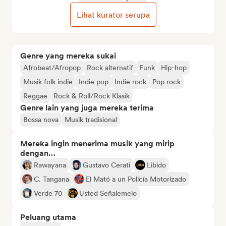
Lihat kurator serupa
Genre yang mereka sukai
Afrobeat/Afropop
Rock alternatif
Funk
Hip-hop
Musik folk indie
Indie pop
Indie rock
Pop rock
Reggae
Rock & Roll/Rock Klasik
Genre lain yang juga mereka terima
Bossa nova
Musik tradisional
Mereka ingin menerima musik yang mirip
dengan…
Rawayana
Gustavo Cerati
Libido
C. Tangana
El Mató a un Policía Motorizado
Verde 70
Usted Señalemelo
Peluang utama