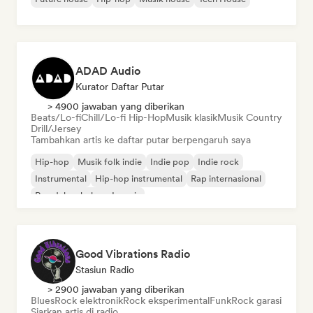
ADAD Audio
Kurator Daftar Putar
> 4900 jawaban yang diberikan
Beats/Lo-fi
Chill/Lo-fi Hip-Hop
Musik klasik
Musik Country
Drill/Jersey
Tambahkan artis ke daftar putar berpengaruh saya
Hip-hop
Musik folk indie
Indie pop
Indie rock
Instrumental
Hip-hop instrumental
Rap internasional
Rap dalam bahasa Inggris
Good Vibrations Radio
Stasiun Radio
> 2900 jawaban yang diberikan
Blues
Rock elektronik
Rock eksperimental
Funk
Rock garasi
Siarkan artis di radio