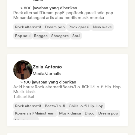
> 800 jawaban yang diberikan
Rock alternatif
Dream pop
E-pop
Rock garasi
Indie pop
Menandatangani artis atau merilis musik mereka
Rock alternatif
Dream pop
Rock garasi
New wave
Pop soul
Reggae
Shoegaze
Soul
Zoila Antonio
Media/Jurnalis
> 100 jawaban yang diberikan
Acid house
Rock alternatif
Beats/Lo-fi
Chill/Lo-fi Hip-Hop
Musik klasik
Tulis artikel
Rock alternatif
Beats/Lo-fi
Chill/Lo-fi Hip-Hop
Komersial/Mainstream
Musik dansa
Disco
Dream pop
Musik house