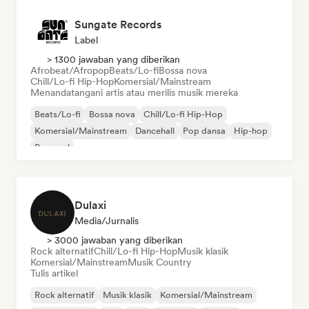
Sungate Records
Label
> 1300 jawaban yang diberikan
Afrobeat/Afropop
Beats/Lo-fi
Bossa nova
Chill/Lo-fi Hip-Hop
Komersial/Mainstream
Menandatangani artis atau merilis musik mereka
Beats/Lo-fi
Bossa nova
Chill/Lo-fi Hip-Hop
Komersial/Mainstream
Dancehall
Pop dansa
Hip-hop
Pop soul
Dulaxi
Media/Jurnalis
> 3000 jawaban yang diberikan
Rock alternatif
Chill/Lo-fi Hip-Hop
Musik klasik
Komersial/Mainstream
Musik Country
Tulis artikel
Rock alternatif
Musik klasik
Komersial/Mainstream