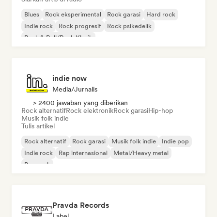
Blues
Rock eksperimental
Rock garasi
Hard rock
Indie rock
Rock progresif
Rock psikedelik
Rock & Roll/Rock Klasik
indie now
Media/Jurnalis
> 2400 jawaban yang diberikan
Rock alternatif
Rock elektronik
Rock garasi
Hip-hop
Musik folk indie
Tulis artikel
Rock alternatif
Rock garasi
Musik folk indie
Indie pop
Indie rock
Rap internasional
Metal/Heavy metal
Pop rock
Pravda Records
Label