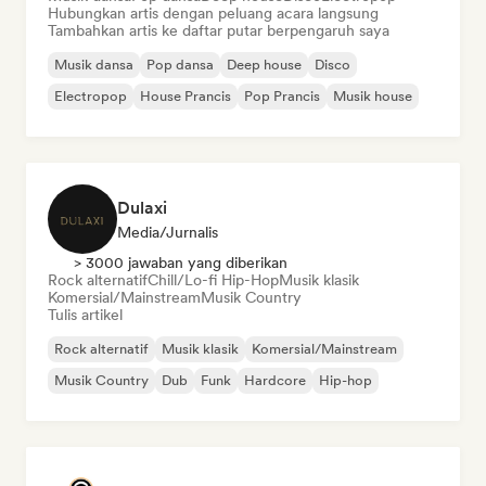
Hubungkan artis dengan peluang acara langsung
Tambahkan artis ke daftar putar berpengaruh saya
Musik dansa
Pop dansa
Deep house
Disco
Electropop
House Prancis
Pop Prancis
Musik house
Dulaxi
Media/Jurnalis
> 3000 jawaban yang diberikan
Rock alternatif
Chill/Lo-fi Hip-Hop
Musik klasik
Komersial/Mainstream
Musik Country
Tulis artikel
Rock alternatif
Musik klasik
Komersial/Mainstream
Musik Country
Dub
Funk
Hardcore
Hip-hop