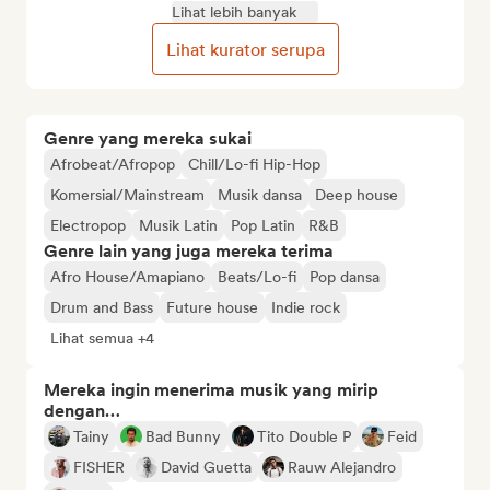
Lihat lebih banyak
Lihat kurator serupa
Genre yang mereka sukai
Afrobeat/Afropop
Chill/Lo-fi Hip-Hop
Komersial/Mainstream
Musik dansa
Deep house
Electropop
Musik Latin
Pop Latin
R&B
Genre lain yang juga mereka terima
Afro House/Amapiano
Beats/Lo-fi
Pop dansa
Drum and Bass
Future house
Indie rock
Lihat semua +4
Mereka ingin menerima musik yang mirip
dengan…
Tainy
Bad Bunny
Tito Double P
Feid
FISHER
David Guetta
Rauw Alejandro