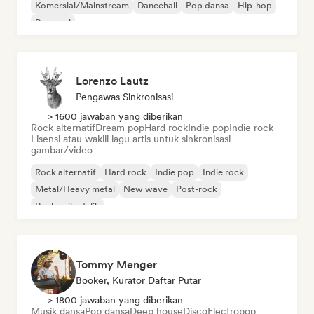
Komersial/Mainstream
Dancehall
Pop dansa
Hip-hop
Pop soul
Lorenzo Lautz
Pengawas Sinkronisasi
> 1600 jawaban yang diberikan
Rock alternatif
Dream pop
Hard rock
Indie pop
Indie rock
Lisensi atau wakili lagu artis untuk sinkronisasi
gambar/video
Rock alternatif
Hard rock
Indie pop
Indie rock
Metal/Heavy metal
New wave
Post-rock
Rock psikedelik
Tommy Menger
Booker, Kurator Daftar Putar
> 1800 jawaban yang diberikan
Musik dansa
Pop dansa
Deep house
Disco
Electropop