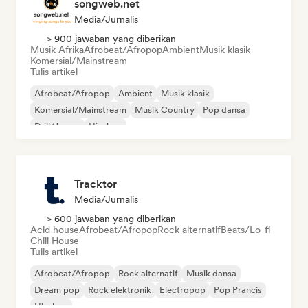
songweb.net
Media/Jurnalis
> 900 jawaban yang diberikan
Musik Afrika
Afrobeat/Afropop
Ambient
Musik klasik
Komersial/Mainstream
Tulis artikel
Afrobeat/Afropop
Ambient
Musik klasik
Komersial/Mainstream
Musik Country
Pop dansa
Drill/Jersey
Hip-hop
Tracktor
Media/Jurnalis
> 600 jawaban yang diberikan
Acid house
Afrobeat/Afropop
Rock alternatif
Beats/Lo-fi
Chill House
Tulis artikel
Afrobeat/Afropop
Rock alternatif
Musik dansa
Dream pop
Rock elektronik
Electropop
Pop Prancis
Hip-hop