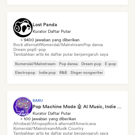
Lost Panda
Kurator Daftar Putar
> 9400 jawaban yang diberikan
Rock alternatif
Komersial/Mainstream
Pop dansa
Dream pop
E-pop
Tambahkan artis ke daftar putar berpengaruh saya
Komersial/Mainstream
Pop dansa
Dream pop
E-pop
Electropop
Indie pop
R&B
Singer-songwriter
BARU
Pop Machine Mode 🤖 AI Music, Indie Pop & Dream Pop
Kurator Daftar Putar
< 100 jawaban yang diberikan
Afrobeat/Afropop
Rock alternatif
Americana
Komersial/Mainstream
Musik Country
Tambahkan artis ke daftar putar berpengaruh saya