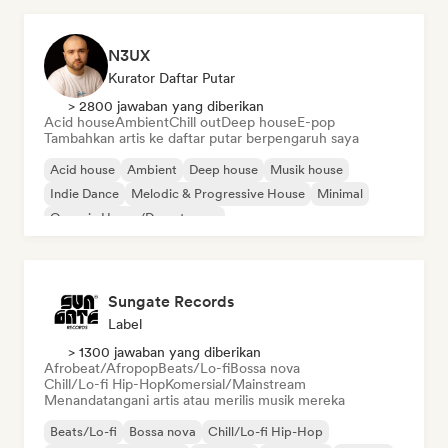
N3UX
Kurator Daftar Putar
> 2800 jawaban yang diberikan
Acid house
Ambient
Chill out
Deep house
E-pop
Tambahkan artis ke daftar putar berpengaruh saya
Acid house
Ambient
Deep house
Musik house
Indie Dance
Melodic & Progressive House
Minimal
Organic House/Downtempo
Sungate Records
Label
> 1300 jawaban yang diberikan
Afrobeat/Afropop
Beats/Lo-fi
Bossa nova
Chill/Lo-fi Hip-Hop
Komersial/Mainstream
Menandatangani artis atau merilis musik mereka
Beats/Lo-fi
Bossa nova
Chill/Lo-fi Hip-Hop