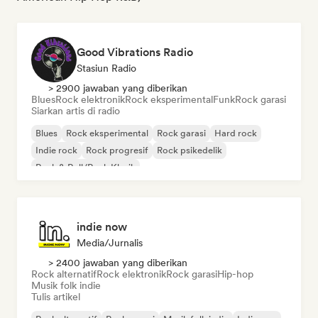
Good Vibrations Radio
Stasiun Radio
> 2900 jawaban yang diberikan
Blues
Rock elektronik
Rock eksperimental
Funk
Rock garasi
Siarkan artis di radio
Blues
Rock eksperimental
Rock garasi
Hard rock
Indie rock
Rock progresif
Rock psikedelik
Rock & Roll/Rock Klasik
indie now
Media/Jurnalis
> 2400 jawaban yang diberikan
Rock alternatif
Rock elektronik
Rock garasi
Hip-hop
Musik folk indie
Tulis artikel