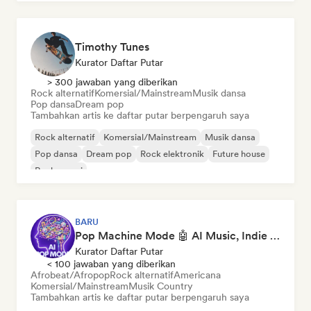
Timothy Tunes
Kurator Daftar Putar
> 300 jawaban yang diberikan
Rock alternatif
Komersial/Mainstream
Musik dansa
Pop dansa
Dream pop
Tambahkan artis ke daftar putar berpengaruh saya
Rock alternatif
Komersial/Mainstream
Musik dansa
Pop dansa
Dream pop
Rock elektronik
Future house
Rock garasi
BARU
Pop Machine Mode 🤖 AI Music, Indie Pop & Dream Pop
Kurator Daftar Putar
< 100 jawaban yang diberikan
Afrobeat/Afropop
Rock alternatif
Americana
Komersial/Mainstream
Musik Country
Tambahkan artis ke daftar putar berpengaruh saya