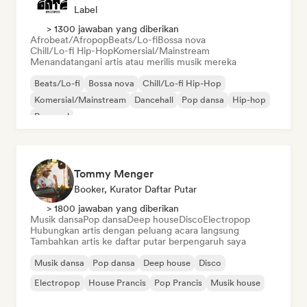
Label
> 1300 jawaban yang diberikan
Afrobeat/Afropop
Beats/Lo-fi
Bossa nova
Chill/Lo-fi Hip-Hop
Komersial/Mainstream
Menandatangani artis atau merilis musik mereka
Beats/Lo-fi
Bossa nova
Chill/Lo-fi Hip-Hop
Komersial/Mainstream
Dancehall
Pop dansa
Hip-hop
Pop soul
Tommy Menger
Booker, Kurator Daftar Putar
> 1800 jawaban yang diberikan
Musik dansa
Pop dansa
Deep house
Disco
Electropop
Hubungkan artis dengan peluang acara langsung
Tambahkan artis ke daftar putar berpengaruh saya
Musik dansa
Pop dansa
Deep house
Disco
Electropop
House Prancis
Pop Prancis
Musik house