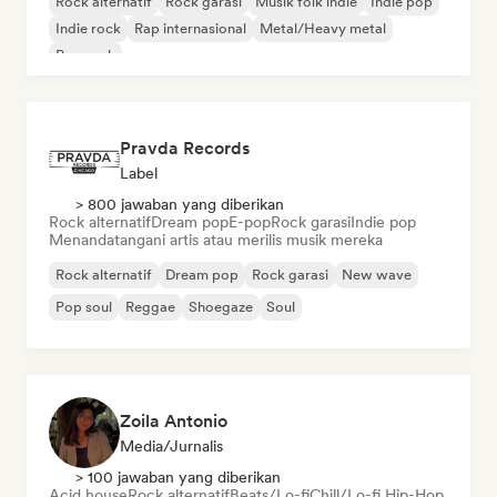
Rock alternatif
Rock garasi
Musik folk indie
Indie pop
Indie rock
Rap internasional
Metal/Heavy metal
Pop rock
Pravda Records
Label
> 800 jawaban yang diberikan
Rock alternatif
Dream pop
E-pop
Rock garasi
Indie pop
Menandatangani artis atau merilis musik mereka
Rock alternatif
Dream pop
Rock garasi
New wave
Pop soul
Reggae
Shoegaze
Soul
Zoila Antonio
Media/Jurnalis
> 100 jawaban yang diberikan
Acid house
Rock alternatif
Beats/Lo-fi
Chill/Lo-fi Hip-Hop