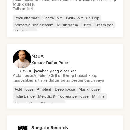
Musik klasik
Tulis artikel
Rock alternatif
Beats/Lo-fi
Chill/Lo-fi Hip-Hop
Komersial/Mainstream
Musik dansa
Disco
Dream pop
Musik house
N3UX
Kurator Daftar Putar
> 2800 jawaban yang diberikan
Acid house
Ambient
Chill out
Deep house
E-pop
Tambahkan artis ke daftar putar berpengaruh saya
Acid house
Ambient
Deep house
Musik house
Indie Dance
Melodic & Progressive House
Minimal
Organic House/Downtempo
Sungate Records