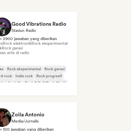
Good Vibrations Radio
Stasiun Radio
> 2900 jawaban yang diberikan
es
Rock elektronik
Rock eksperimental
k
Rock garasi
kan artis di radio
es
Rock eksperimental
Rock garasi
rd rock
Indie rock
Rock progresif
k psikedelik
Rock & Roll/Rock Klasik
Zoila Antonio
Media/Jurnalis
> 100 jawaban yang diberikan