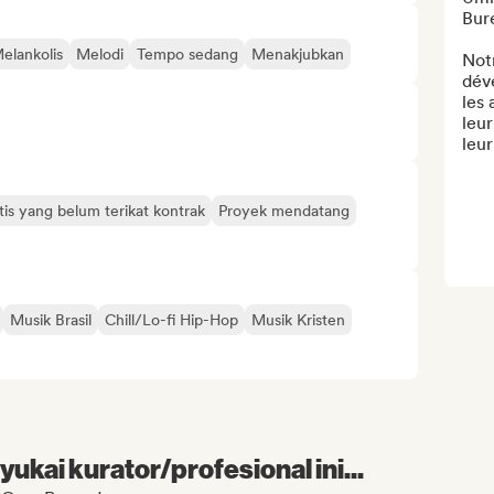
Bure
elankolis
Melodi
Tempo sedang
Menakjubkan
Notr
dév
les 
leur
leur
tis yang belum terikat kontrak
Proyek mendatang
Musik Brasil
Chill/Lo-fi Hip-Hop
Musik Kristen
kai kurator/profesional ini...