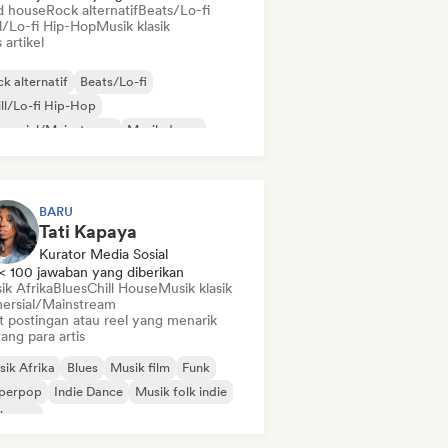
d house
Rock alternatif
Beats/Lo-fi
ll/Lo-fi Hip-Hop
Musik klasik
s artikel
k alternatif
Beats/Lo-fi
ll/Lo-fi Hip-Hop
mersial/Mainstream
Musik dansa
sco
Dream pop
Musik house
BARU
Tati Kapaya
Kurator Media Sosial
< 100 jawaban yang diberikan
ik Afrika
Blues
Chill House
Musik klasik
ersial/Mainstream
t postingan atau reel yang menarik
ang para artis
ik Afrika
Blues
Musik film
Funk
perpop
Indie Dance
Musik folk indie
ie pop