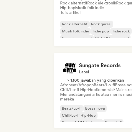
Rock alternatif
Rock elektronik
Rock gar
Hip-hop
Musik folk indie
Tulis artikel
Rock alternatif
Rock garasi
Musik folk indie
Indie pop
Indie rock
Rap internasional
Metal/Heavy metal
Pop rock
Sungate Records
Label
> 1300 jawaban yang diberikan
Afrobeat/Afropop
Beats/Lo-fi
Bossa no
Chill/Lo-fi Hip-Hop
Komersial/Mainstr
Menandatangani artis atau merilis musi
mereka
Beats/Lo-fi
Bossa nova
Chill/Lo-fi Hip-Hop
Komersial/Mainstream
Dancehall
Pop dansa
Hip-hop
Pop soul