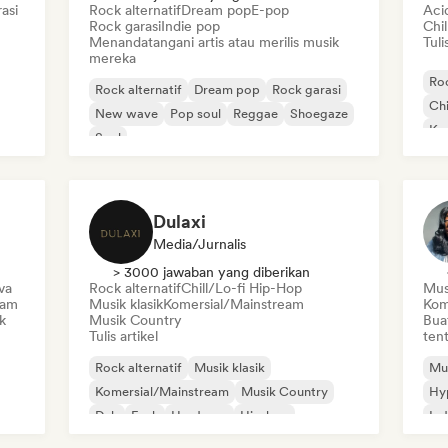
asi
Rock alternatif
Dream pop
E-pop
Aci
Rock garasi
Indie pop
Chi
Menandatangani artis atau merilis musik
Tuli
mereka
Roc
Rock alternatif
Dream pop
Rock garasi
Chi
New wave
Pop soul
Reggae
Shoegaze
Ko
Soul
Di
Dulaxi
Media/Jurnalis
> 3000 jawaban yang diberikan
va
Rock alternatif
Chill/Lo-fi Hip-Hop
Mus
eam
Musik klasik
Komersial/Mainstream
Kom
k
Musik Country
Bua
Tulis artikel
tent
Rock alternatif
Musik klasik
Mus
Komersial/Mainstream
Musik Country
Hy
Dub
Funk
Hardcore
Hip-hop
Ind