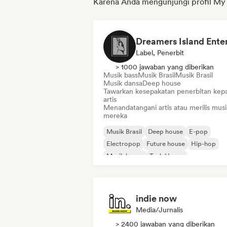
Karena Anda mengunjungi profil M
Label, Penerbit
> 1000 jawaban yang diberikan
Musik bass
Musik Brasil
Musik Brasil
Musik dansa
Deep house
Tawarkan kesepakatan penerbitan kep
artis
Menandatangani artis atau merilis musi
mereka
Musik Brasil
Deep house
E-pop
Electropop
Future house
Hip-hop
Musik house
Tech House
indie now
Media/Jurnalis
> 2400 jawaban yang diberikan