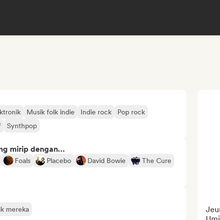
ktronik
Musik folk indie
Indie rock
Pop rock
f
Synthpop
ng mirip dengan…
Foals
Placebo
David Bowie
The Cure
Jeun
sik mereka
Umi