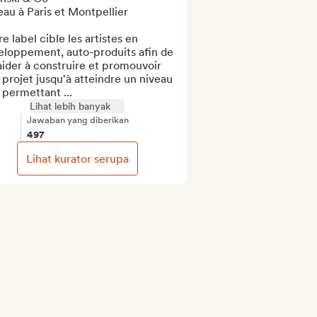
au à Paris et Montpellier

e label cible les artistes en 
eloppement, auto-produits afin de 
aider à construire et promouvoir 
 projet jusqu'à atteindre un niveau 
 permettant ...
Lihat lebih banyak
Jawaban yang diberikan
497
Lihat kurator serupa