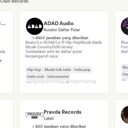
y Own Records
Dreamers Island Entertainment
ADAD Audio
Kurator Daftar Putar
> 4900 jawaban yang diberikan
Beats/Lo-fi
Chill/Lo-fi Hip-Hop
Musik klasik
Blu
Musik Country
Drill/Jersey
Fun
ada
Tambahkan artis ke daftar putar
Siar
berpengaruh saya
k
Blu
Hip-hop
Musik folk indie
Indie pop
Ha
Indie rock
Instrumental
Roc
Hip-hop instrumental
Rap internasional
Rap dalam bahasa Inggris
Pravda Records
Label
> 800 jawaban yang diberikan