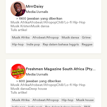
MrrrDaisy
Media/Jurnalis
> 1900 jawaban yang diberikan
Musik Afrika
Afrobeat/Afropop
Chill/Lo-fi Hip-Hop
Musik Kristen
Musik dansa
Tulis artikel
Musik Afrika
Afrobeat/Afropop
Musik dansa
Grime
Hip-hop
Indie pop
Rap dalam bahasa Inggris
Reggae
Freshmen Magazine South Africa (Pty) Ltd
Media/Jurnalis
> 600 jawaban yang diberikan
Musik Afrika
Afrobeat/Afropop
Chill/Lo-fi Hip-Hop
Musik dansa
Deep house
Tulis artikel
Musik Afrika
Afrobeat/Afropop
Hip-hop
Musik house
Indie pop
Indie rock
Rap dalam bahasa Inggris
R&B