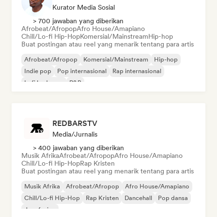
Kurator Media Sosial
> 700 jawaban yang diberikan
Afrobeat/Afropop
Afro House/Amapiano
Chill/Lo-fi Hip-Hop
Komersial/Mainstream
Hip-hop
Buat postingan atau reel yang menarik tentang para artis
Afrobeat/Afropop
Komersial/Mainstream
Hip-hop
Indie pop
Pop internasional
Rap internasional
Lofi bedroom
R&B
REDBARSTV
Media/Jurnalis
> 400 jawaban yang diberikan
Musik Afrika
Afrobeat/Afropop
Afro House/Amapiano
Chill/Lo-fi Hip-Hop
Rap Kristen
Buat postingan atau reel yang menarik tentang para artis
Musik Afrika
Afrobeat/Afropop
Afro House/Amapiano
Chill/Lo-fi Hip-Hop
Rap Kristen
Dancehall
Pop dansa
Jazz fusion