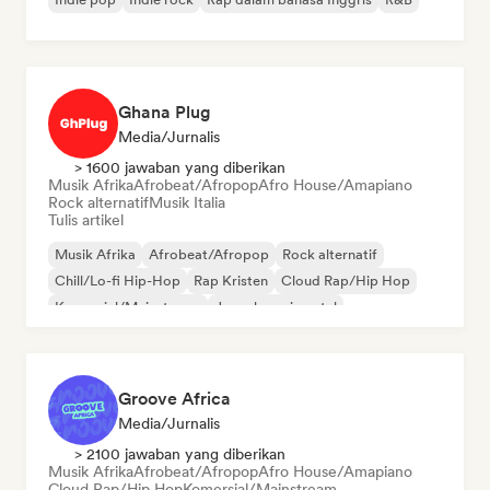
Ghana Plug
Media/Jurnalis
> 1600 jawaban yang diberikan
Musik Afrika
Afrobeat/Afropop
Afro House/Amapiano
Rock alternatif
Musik Italia
Tulis artikel
Musik Afrika
Afrobeat/Afropop
Rock alternatif
Chill/Lo-fi Hip-Hop
Rap Kristen
Cloud Rap/Hip Hop
Komersial/Mainstream
Jazz eksperimental
Groove Africa
Media/Jurnalis
> 2100 jawaban yang diberikan
Musik Afrika
Afrobeat/Afropop
Afro House/Amapiano
Cloud Rap/Hip Hop
Komersial/Mainstream