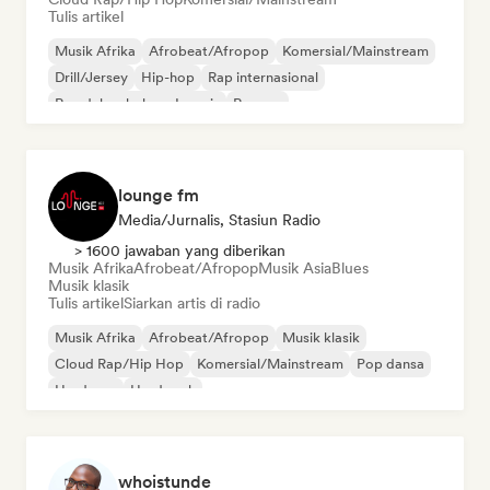
Tulis artikel
Musik Afrika
Afrobeat/Afropop
Komersial/Mainstream
Drill/Jersey
Hip-hop
Rap internasional
Rap dalam bahasa Inggris
Reggae
lounge fm
Media/Jurnalis, Stasiun Radio
> 1600 jawaban yang diberikan
Musik Afrika
Afrobeat/Afropop
Musik Asia
Blues
Musik klasik
Tulis artikel
Siarkan artis di radio
Musik Afrika
Afrobeat/Afropop
Musik klasik
Cloud Rap/Hip Hop
Komersial/Mainstream
Pop dansa
Hardcore
Hard rock
whoistunde