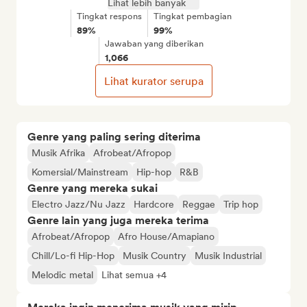
Lihat lebih banyak
Tingkat respons
Tingkat pembagian
89%
99%
Jawaban yang diberikan
1,066
Lihat kurator serupa
Genre yang paling sering diterima
Musik Afrika
Afrobeat/Afropop
Komersial/Mainstream
Hip-hop
R&B
Genre yang mereka sukai
Electro Jazz/Nu Jazz
Hardcore
Reggae
Trip hop
Genre lain yang juga mereka terima
Afrobeat/Afropop
Afro House/Amapiano
Chill/Lo-fi Hip-Hop
Musik Country
Musik Industrial
Melodic metal
Lihat semua +4