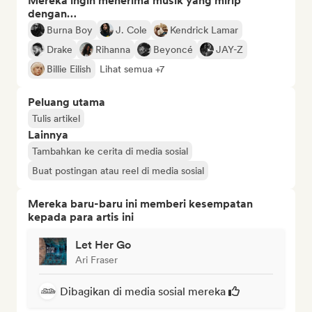
Mereka ingin menerima musik yang mirip
dengan…
Burna Boy
J. Cole
Kendrick Lamar
Drake
Rihanna
Beyoncé
JAY-Z
Billie Eilish
Lihat semua +7
Peluang utama
Tulis artikel
Lainnya
Tambahkan ke cerita di media sosial
Buat postingan atau reel di media sosial
Mereka baru-baru ini memberi kesempatan
kepada para artis ini
Let Her Go
Ari Fraser
Dibagikan di media sosial mereka