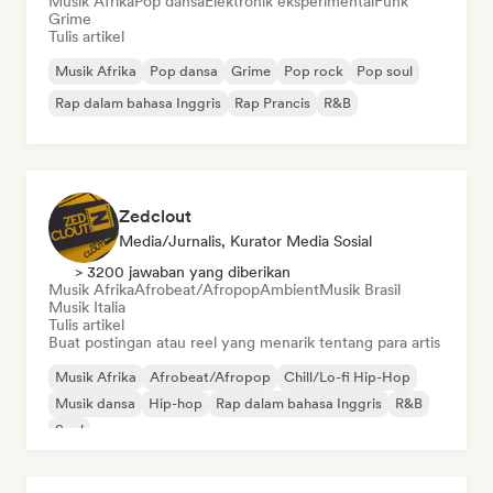
Musik Afrika
Pop dansa
Elektronik eksperimental
Funk
Grime
Tulis artikel
Musik Afrika
Pop dansa
Grime
Pop rock
Pop soul
Rap dalam bahasa Inggris
Rap Prancis
R&B
Zedclout
Media/Jurnalis, Kurator Media Sosial
> 3200 jawaban yang diberikan
Musik Afrika
Afrobeat/Afropop
Ambient
Musik Brasil
Musik Italia
Tulis artikel
Buat postingan atau reel yang menarik tentang para artis
Musik Afrika
Afrobeat/Afropop
Chill/Lo-fi Hip-Hop
Musik dansa
Hip-hop
Rap dalam bahasa Inggris
R&B
Soul