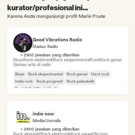
kurator/profesional ini...
Karena Anda mengunjungi profil Marie Prude
Good Vibrations Radio
Stasiun Radio
> 2900 jawaban yang diberikan
Blues
Rock elektronik
Rock eksperimental
Funk
Rock garasi
Siarkan artis di radio
Blues
Rock eksperimental
Rock garasi
Hard rock
Indie rock
Rock progresif
Rock psikedelik
Rock & Roll/Rock Klasik
indie now
Media/Jurnalis
> 2400 jawaban yang diberikan
Rock alternatif
Rock elektronik
Rock garasi
Hip-hop