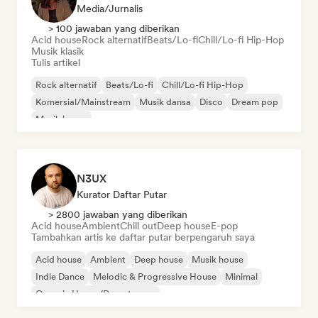
Media/Jurnalis
> 100 jawaban yang diberikan
Acid house
Rock alternatif
Beats/Lo-fi
Chill/Lo-fi Hip-Hop
Musik klasik
Tulis artikel
Rock alternatif
Beats/Lo-fi
Chill/Lo-fi Hip-Hop
Komersial/Mainstream
Musik dansa
Disco
Dream pop
Musik house
N3UX
Kurator Daftar Putar
> 2800 jawaban yang diberikan
Acid house
Ambient
Chill out
Deep house
E-pop
Tambahkan artis ke daftar putar berpengaruh saya
Acid house
Ambient
Deep house
Musik house
Indie Dance
Melodic & Progressive House
Minimal
Organic House/Downtempo