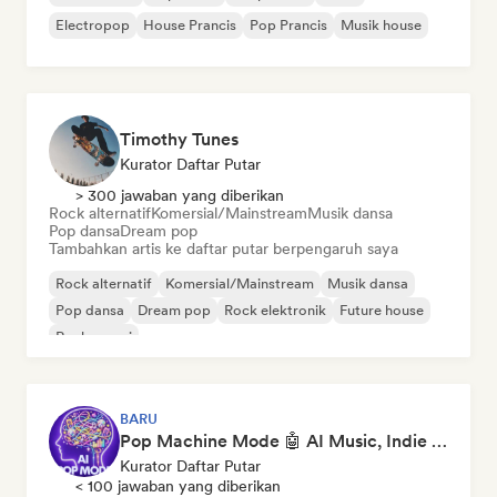
Electropop
House Prancis
Pop Prancis
Musik house
Timothy Tunes
Kurator Daftar Putar
> 300 jawaban yang diberikan
Rock alternatif
Komersial/Mainstream
Musik dansa
Pop dansa
Dream pop
Tambahkan artis ke daftar putar berpengaruh saya
Rock alternatif
Komersial/Mainstream
Musik dansa
Pop dansa
Dream pop
Rock elektronik
Future house
Rock garasi
BARU
Pop Machine Mode 🤖 AI Music, Indie Pop & Dream Pop
Kurator Daftar Putar
< 100 jawaban yang diberikan