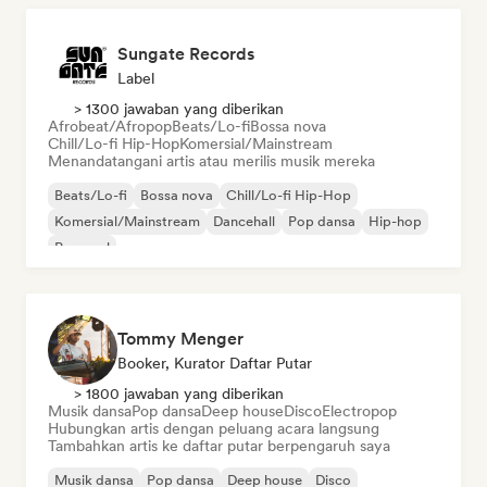
Sungate Records
Label
> 1300 jawaban yang diberikan
Afrobeat/Afropop
Beats/Lo-fi
Bossa nova
Chill/Lo-fi Hip-Hop
Komersial/Mainstream
Menandatangani artis atau merilis musik mereka
Beats/Lo-fi
Bossa nova
Chill/Lo-fi Hip-Hop
Komersial/Mainstream
Dancehall
Pop dansa
Hip-hop
Pop soul
Tommy Menger
Booker, Kurator Daftar Putar
> 1800 jawaban yang diberikan
Musik dansa
Pop dansa
Deep house
Disco
Electropop
Hubungkan artis dengan peluang acara langsung
Tambahkan artis ke daftar putar berpengaruh saya
Musik dansa
Pop dansa
Deep house
Disco