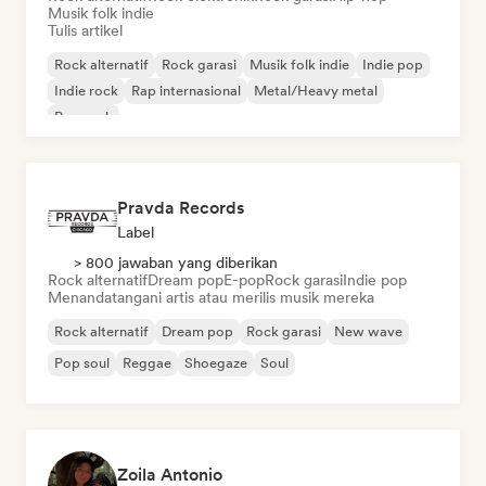
Musik folk indie
Tulis artikel
Rock alternatif
Rock garasi
Musik folk indie
Indie pop
Indie rock
Rap internasional
Metal/Heavy metal
Pop rock
Pravda Records
Label
> 800 jawaban yang diberikan
Rock alternatif
Dream pop
E-pop
Rock garasi
Indie pop
Menandatangani artis atau merilis musik mereka
Rock alternatif
Dream pop
Rock garasi
New wave
Pop soul
Reggae
Shoegaze
Soul
Zoila Antonio