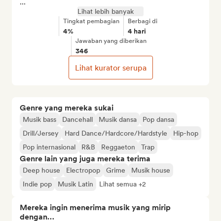
...
Lihat lebih banyak
Tingkat pembagian
Berbagi di
4%
4 hari
Jawaban yang diberikan
346
Lihat kurator serupa
Genre yang mereka sukai
Musik bass
Dancehall
Musik dansa
Pop dansa
Drill/Jersey
Hard Dance/Hardcore/Hardstyle
Hip-hop
Pop internasional
R&B
Reggaeton
Trap
Genre lain yang juga mereka terima
Deep house
Electropop
Grime
Musik house
Indie pop
Musik Latin
Lihat semua +2
Mereka ingin menerima musik yang mirip
dengan…