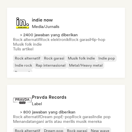
indie now
Media/Jurnalis
> 2400 jawaban yang diberikan
Rock alternatif
Rock elektronik
Rock garasi
Hip-hop
Musik folk indie
Tulis artikel
Rock alternatif
Rock garasi
Musik folk indie
Indie pop
Indie rock
Rap internasional
Metal/Heavy metal
Pop rock
Pravda Records
Label
> 800 jawaban yang diberikan
Rock alternatif
Dream pop
E-pop
Rock garasi
Indie pop
Menandatangani artis atau merilis musik mereka
Rock alternatif
Dream pop
Rock garasi
New wave