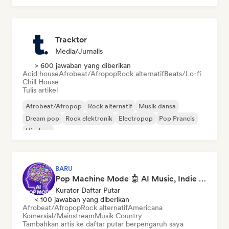
Tracktor
Media/Jurnalis
> 600 jawaban yang diberikan
Acid house
Afrobeat/Afropop
Rock alternatif
Beats/Lo-fi
Chill House
Tulis artikel
Afrobeat/Afropop
Rock alternatif
Musik dansa
Dream pop
Rock elektronik
Electropop
Pop Prancis
Hip-hop
BARU
Pop Machine Mode 🤖 AI Music, Indie Pop & Dream Pop
Kurator Daftar Putar
< 100 jawaban yang diberikan
Afrobeat/Afropop
Rock alternatif
Americana
Komersial/Mainstream
Musik Country
Tambahkan artis ke daftar putar berpengaruh saya