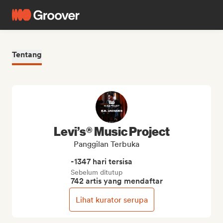
Tentang
Levi’s® Music Project
Panggilan Terbuka
-1347 hari tersisa
Sebelum ditutup
742 artis yang mendaftar
Lihat kurator serupa