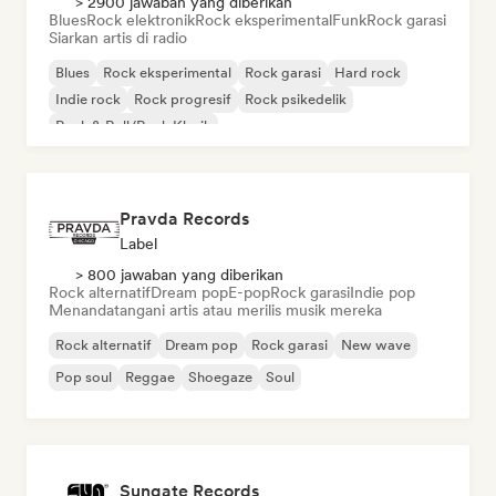
> 2900 jawaban yang diberikan
Blues
Rock elektronik
Rock eksperimental
Funk
Rock garasi
Siarkan artis di radio
Blues
Rock eksperimental
Rock garasi
Hard rock
Indie rock
Rock progresif
Rock psikedelik
Rock & Roll/Rock Klasik
Pravda Records
Label
> 800 jawaban yang diberikan
Rock alternatif
Dream pop
E-pop
Rock garasi
Indie pop
Menandatangani artis atau merilis musik mereka
Rock alternatif
Dream pop
Rock garasi
New wave
Pop soul
Reggae
Shoegaze
Soul
Sungate Records