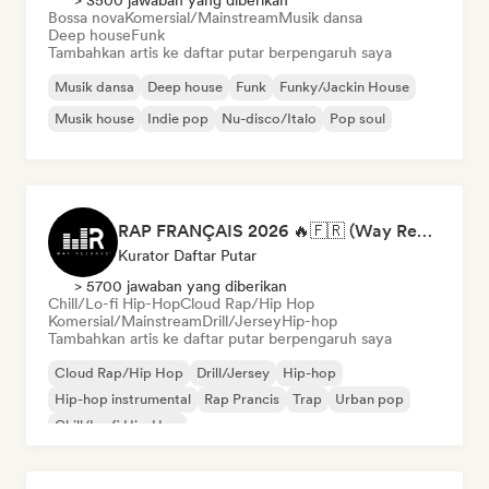
> 3500 jawaban yang diberikan
Bossa nova
Komersial/Mainstream
Musik dansa
Deep house
Funk
Tambahkan artis ke daftar putar berpengaruh saya
Musik dansa
Deep house
Funk
Funky/Jackin House
Musik house
Indie pop
Nu-disco/Italo
Pop soul
RAP FRANÇAIS 2026 🔥🇫🇷 (Way Records)
Kurator Daftar Putar
> 5700 jawaban yang diberikan
Chill/Lo-fi Hip-Hop
Cloud Rap/Hip Hop
Komersial/Mainstream
Drill/Jersey
Hip-hop
Tambahkan artis ke daftar putar berpengaruh saya
Cloud Rap/Hip Hop
Drill/Jersey
Hip-hop
Hip-hop instrumental
Rap Prancis
Trap
Urban pop
Chill/Lo-fi Hip-Hop