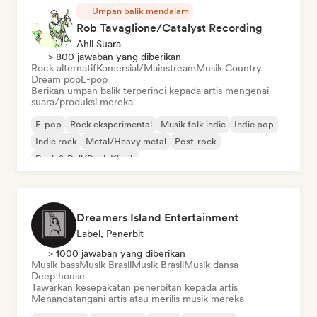
Umpan balik mendalam
Rob Tavaglione/Catalyst Recording
Ahli Suara
> 800 jawaban yang diberikan
Rock alternatif
Komersial/Mainstream
Musik Country
Dream pop
E-pop
Berikan umpan balik terperinci kepada artis mengenai
suara/produksi mereka
E-pop
Rock eksperimental
Musik folk indie
Indie pop
Indie rock
Metal/Heavy metal
Post-rock
Rock & Roll/Rock Klasik
Dreamers Island Entertainment
Label, Penerbit
> 1000 jawaban yang diberikan
Musik bass
Musik Brasil
Musik Brasil
Musik dansa
Deep house
Tawarkan kesepakatan penerbitan kepada artis
Menandatangani artis atau merilis musik mereka