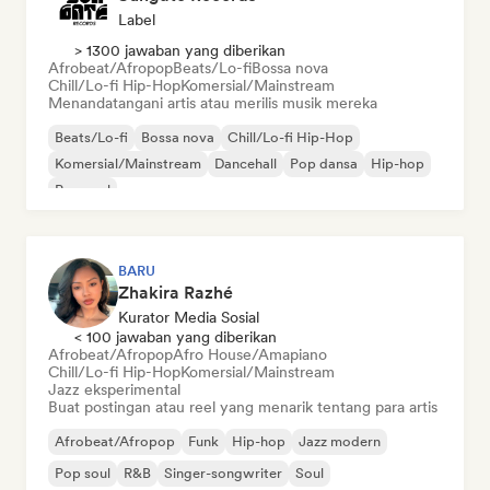
Label
> 1300 jawaban yang diberikan
Afrobeat/Afropop
Beats/Lo-fi
Bossa nova
Chill/Lo-fi Hip-Hop
Komersial/Mainstream
Menandatangani artis atau merilis musik mereka
Beats/Lo-fi
Bossa nova
Chill/Lo-fi Hip-Hop
Komersial/Mainstream
Dancehall
Pop dansa
Hip-hop
Pop soul
BARU
Zhakira Razhé
Kurator Media Sosial
< 100 jawaban yang diberikan
Afrobeat/Afropop
Afro House/Amapiano
Chill/Lo-fi Hip-Hop
Komersial/Mainstream
Jazz eksperimental
Buat postingan atau reel yang menarik tentang para artis
Afrobeat/Afropop
Funk
Hip-hop
Jazz modern
Pop soul
R&B
Singer-songwriter
Soul