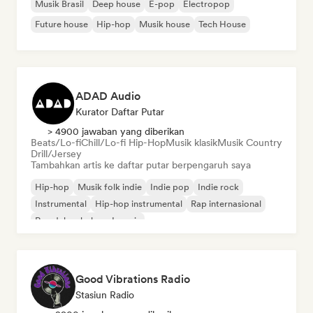
Musik Brasil
Deep house
E-pop
Electropop
Future house
Hip-hop
Musik house
Tech House
ADAD Audio
Kurator Daftar Putar
> 4900 jawaban yang diberikan
Beats/Lo-fi
Chill/Lo-fi Hip-Hop
Musik klasik
Musik Country
Drill/Jersey
Tambahkan artis ke daftar putar berpengaruh saya
Hip-hop
Musik folk indie
Indie pop
Indie rock
Instrumental
Hip-hop instrumental
Rap internasional
Rap dalam bahasa Inggris
Good Vibrations Radio
Stasiun Radio