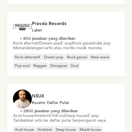
Pravda Records
Label
> 800 jawaban yang diberikan
Rock alternatif
Dream pop
E-pop
Rock garasi
Indie pop
Menandatangani artis atau merilis musik mereka
Rock alternatif
Dream pop
Rock garasi
New wave
Pop soul
Reggae
Shoegaze
Soul
N3UX
Kurator Daftar Putar
> 2800 jawaban yang diberikan
Acid house
Ambient
Chill out
Deep house
E-pop
Tambahkan artis ke daftar putar berpengaruh saya
Acid house
Ambient
Deep house
Musik house