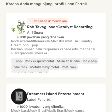
Karena Anda mengunjungi profil Leon Farrell
Umpan balik mendalam
Rob Tavaglione/Catalyst Recording
Ahli Suara
> 800 jawaban yang diberikan
Rock alternatif
Komersial/Mainstream
Musik Country
Dream pop
E-pop
Berikan umpan balik terperinci kepada artis mengenai
suara/produksi mereka
E-pop
Rock eksperimental
Musik folk indie
Indie pop
Indie rock
Metal/Heavy metal
Post-rock
Rock & Roll/Rock Klasik
Dreamers Island Entertainment
Label, Penerbit
> 1000 jawaban yang diberikan
Musik bass
Musik Brasil
Musik Brasil
Musik dansa