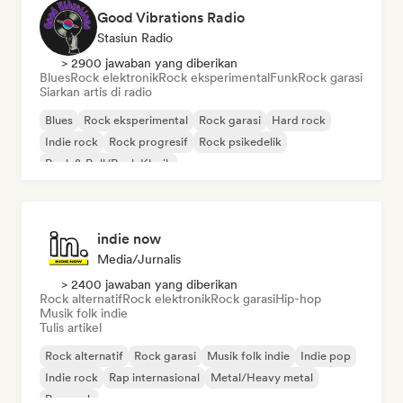
Good Vibrations Radio
Stasiun Radio
> 2900 jawaban yang diberikan
Blues
Rock elektronik
Rock eksperimental
Funk
Rock garasi
Siarkan artis di radio
Blues
Rock eksperimental
Rock garasi
Hard rock
Indie rock
Rock progresif
Rock psikedelik
Rock & Roll/Rock Klasik
indie now
Media/Jurnalis
> 2400 jawaban yang diberikan
Rock alternatif
Rock elektronik
Rock garasi
Hip-hop
Musik folk indie
Tulis artikel
Rock alternatif
Rock garasi
Musik folk indie
Indie pop
Indie rock
Rap internasional
Metal/Heavy metal
Pop rock