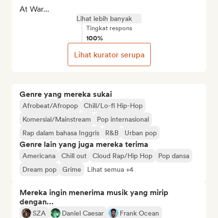
At War...
Lihat lebih banyak
Tingkat respons
100%
Lihat kurator serupa
Genre yang mereka sukai
Afrobeat/Afropop
Chill/Lo-fi Hip-Hop
Komersial/Mainstream
Pop internasional
Rap dalam bahasa Inggris
R&B
Urban pop
Genre lain yang juga mereka terima
Americana
Chill out
Cloud Rap/Hip Hop
Pop dansa
Dream pop
Grime
Lihat semua +4
Mereka ingin menerima musik yang mirip
dengan…
SZA
Daniel Caesar
Frank Ocean