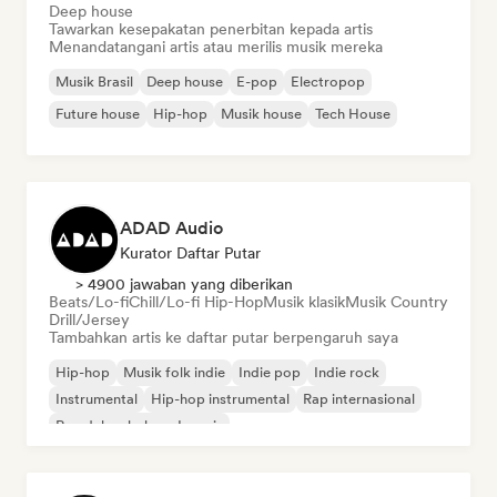
Deep house
Tawarkan kesepakatan penerbitan kepada artis
Menandatangani artis atau merilis musik mereka
Musik Brasil
Deep house
E-pop
Electropop
Future house
Hip-hop
Musik house
Tech House
ADAD Audio
Kurator Daftar Putar
> 4900 jawaban yang diberikan
Beats/Lo-fi
Chill/Lo-fi Hip-Hop
Musik klasik
Musik Country
Drill/Jersey
Tambahkan artis ke daftar putar berpengaruh saya
Hip-hop
Musik folk indie
Indie pop
Indie rock
Instrumental
Hip-hop instrumental
Rap internasional
Rap dalam bahasa Inggris