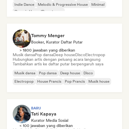
Indie Dance
Melodic & Progressive House
Minimal
Organic House/Downtempo
Tommy Menger
Booker, Kurator Daftar Putar
> 1800 jawaban yang diberikan
Musik dansa
Pop dansa
Deep house
Disco
Electropop
Hubungkan artis dengan peluang acara langsung
Tambahkan artis ke daftar putar berpengaruh saya
Musik dansa
Pop dansa
Deep house
Disco
Electropop
House Prancis
Pop Prancis
Musik house
BARU
Tati Kapaya
Kurator Media Sosial
< 100 jawaban yang diberikan