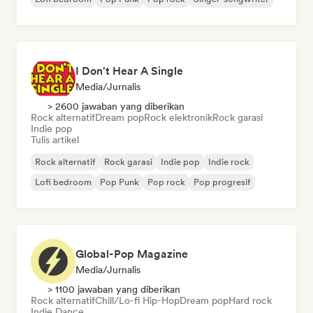
I Don't Hear A Single
Media/Jurnalis
> 2600 jawaban yang diberikan
Rock alternatif
Dream pop
Rock elektronik
Rock garasi
Indie pop
Tulis artikel
Rock alternatif
Rock garasi
Indie pop
Indie rock
Lofi bedroom
Pop Punk
Pop rock
Pop progresif
Global-Pop Magazine
Media/Jurnalis
> 1100 jawaban yang diberikan
Rock alternatif
Chill/Lo-fi Hip-Hop
Dream pop
Hard rock
Indie Dance