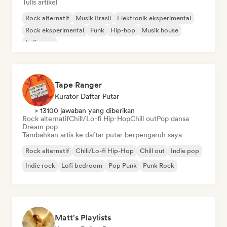
Tulis artikel
Rock alternatif
Musik Brasil
Elektronik eksperimental
Rock eksperimental
Funk
Hip-hop
Musik house
Indie pop
Tape Ranger
Kurator Daftar Putar
> 13100 jawaban yang diberikan
Rock alternatif
Chill/Lo-fi Hip-Hop
Chill out
Pop dansa
Dream pop
Tambahkan artis ke daftar putar berpengaruh saya
Rock alternatif
Chill/Lo-fi Hip-Hop
Chill out
Indie pop
Indie rock
Lofi bedroom
Pop Punk
Punk Rock
Matt's Playlists