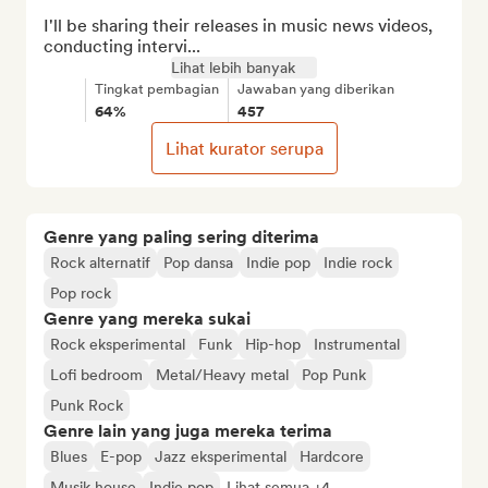
I'll be sharing their releases in music news videos, 
conducting intervi...
Lihat lebih banyak
Tingkat pembagian
Jawaban yang diberikan
64%
457
Lihat kurator serupa
Genre yang paling sering diterima
Rock alternatif
Pop dansa
Indie pop
Indie rock
Pop rock
Genre yang mereka sukai
Rock eksperimental
Funk
Hip-hop
Instrumental
Lofi bedroom
Metal/Heavy metal
Pop Punk
Punk Rock
Genre lain yang juga mereka terima
Blues
E-pop
Jazz eksperimental
Hardcore
Musik house
Indie pop
Lihat semua +4