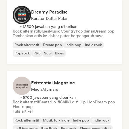
Dreamy Paradise
Kurator Daftar Putar
> 12500 jawaban yang diberikan
Rock alternatif
Blues
Musik Country
Pop dansa
Dream pop
Tambahkan artis ke daftar putar berpengaruh saya
Rock alternatif
Dream pop
Indie pop
Indie rock
Pop rock
R&B
Soul
Blues
Existential Magazine
Media/Jurnalis
> 5700 jawaban yang diberikan
Rock alternatif
Beats/Lo-fi
Chill/Lo-fi Hip-Hop
Dream pop
Electropop
Tulis artikel
Rock alternatif
Musik folk indie
Indie pop
Indie rock
Lofi bedroom
Pop Punk
Pop rock
Singer-songwriter