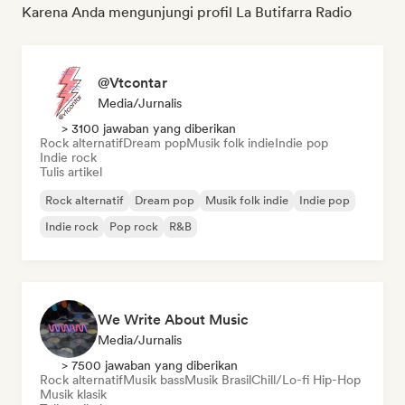
Karena Anda mengunjungi profil La Butifarra Radio
@Vtcontar
Media/Jurnalis
> 3100 jawaban yang diberikan
Rock alternatif
Dream pop
Musik folk indie
Indie pop
Indie rock
Tulis artikel
Rock alternatif
Dream pop
Musik folk indie
Indie pop
Indie rock
Pop rock
R&B
We Write About Music
Media/Jurnalis
> 7500 jawaban yang diberikan
Rock alternatif
Musik bass
Musik Brasil
Chill/Lo-fi Hip-Hop
Musik klasik