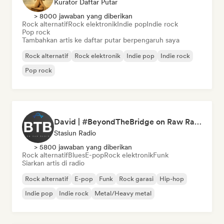
Kurator Daftar Putar
> 8000 jawaban yang diberikan
Rock alternatif
Rock elektronik
Indie pop
Indie rock
Pop rock
Tambahkan artis ke daftar putar berpengaruh saya
Rock alternatif
Rock elektronik
Indie pop
Indie rock
Pop rock
David | #BeyondTheBridge on Raw Radio |
Stasiun Radio
> 5800 jawaban yang diberikan
Rock alternatif
Blues
E-pop
Rock elektronik
Funk
Siarkan artis di radio
Rock alternatif
E-pop
Funk
Rock garasi
Hip-hop
Indie pop
Indie rock
Metal/Heavy metal