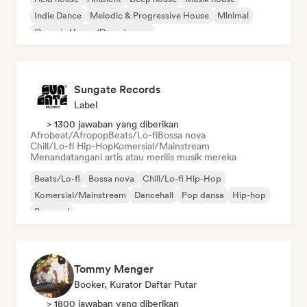
Indie Dance
Melodic & Progressive House
Minimal
Organic House/Downtempo
Sungate Records
Label
> 1300 jawaban yang diberikan
Afrobeat/Afropop
Beats/Lo-fi
Bossa nova
Chill/Lo-fi Hip-Hop
Komersial/Mainstream
Menandatangani artis atau merilis musik mereka
Beats/Lo-fi
Bossa nova
Chill/Lo-fi Hip-Hop
Komersial/Mainstream
Dancehall
Pop dansa
Hip-hop
Pop soul
Tommy Menger
Booker, Kurator Daftar Putar
> 1800 jawaban yang diberikan