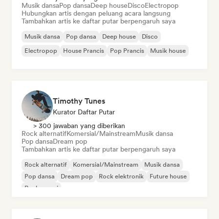
Musik dansa
Pop dansa
Deep house
Disco
Electropop
Hubungkan artis dengan peluang acara langsung
Tambahkan artis ke daftar putar berpengaruh saya
Musik dansa
Pop dansa
Deep house
Disco
Electropop
House Prancis
Pop Prancis
Musik house
Timothy Tunes
Kurator Daftar Putar
> 300 jawaban yang diberikan
Rock alternatif
Komersial/Mainstream
Musik dansa
Pop dansa
Dream pop
Tambahkan artis ke daftar putar berpengaruh saya
Rock alternatif
Komersial/Mainstream
Musik dansa
Pop dansa
Dream pop
Rock elektronik
Future house
Rock garasi