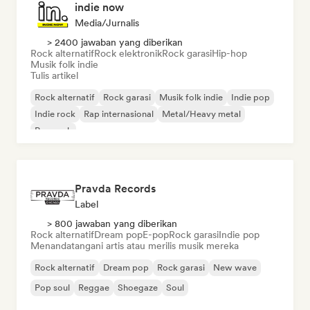
indie now
Media/Jurnalis
> 2400 jawaban yang diberikan
Rock alternatif
Rock elektronik
Rock garasi
Hip-hop
Musik folk indie
Tulis artikel
Rock alternatif
Rock garasi
Musik folk indie
Indie pop
Indie rock
Rap internasional
Metal/Heavy metal
Pop rock
Pravda Records
Label
> 800 jawaban yang diberikan
Rock alternatif
Dream pop
E-pop
Rock garasi
Indie pop
Menandatangani artis atau merilis musik mereka
Rock alternatif
Dream pop
Rock garasi
New wave
Pop soul
Reggae
Shoegaze
Soul