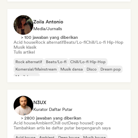
Zoila Antonio
Media/Jurnalis
> 100 jawaban yang diberikan
Acid house
Rock alternatif
Beats/Lo-fi
Chill/Lo-fi Hip-Hop
Musik klasik
Tulis artikel
Rock alternatif
Beats/Lo-fi
Chill/Lo-fi Hip-Hop
Komersial/Mainstream
Musik dansa
Disco
Dream pop
Musik house
N3UX
Kurator Daftar Putar
> 2800 jawaban yang diberikan
Acid house
Ambient
Chill out
Deep house
E-pop
Tambahkan artis ke daftar putar berpengaruh saya
Acid house
Ambient
Deep house
Musik house