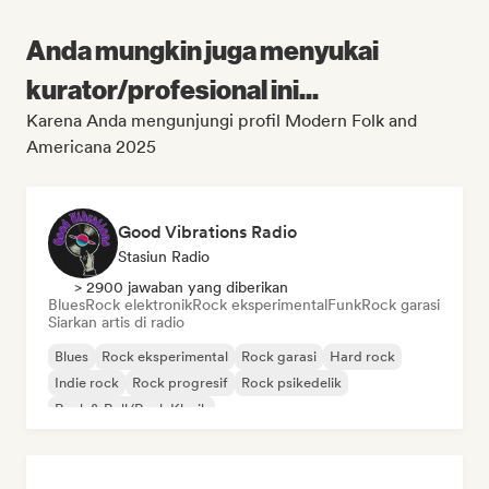
Anda mungkin juga menyukai
kurator/profesional ini...
Karena Anda mengunjungi profil Modern Folk and
Americana 2025
Good Vibrations Radio
Stasiun Radio
> 2900 jawaban yang diberikan
Blues
Rock elektronik
Rock eksperimental
Funk
Rock garasi
Siarkan artis di radio
Blues
Rock eksperimental
Rock garasi
Hard rock
Indie rock
Rock progresif
Rock psikedelik
Rock & Roll/Rock Klasik