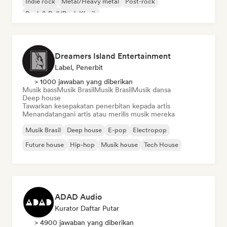
Indie rock
Metal/Heavy metal
Post-rock
Rock & Roll/Rock Klasik
Dreamers Island Entertainment
Label, Penerbit
> 1000 jawaban yang diberikan
Musik bass
Musik Brasil
Musik Brasil
Musik dansa
Deep house
Tawarkan kesepakatan penerbitan kepada artis
Menandatangani artis atau merilis musik mereka
Musik Brasil
Deep house
E-pop
Electropop
Future house
Hip-hop
Musik house
Tech House
ADAD Audio
Kurator Daftar Putar
> 4900 jawaban yang diberikan