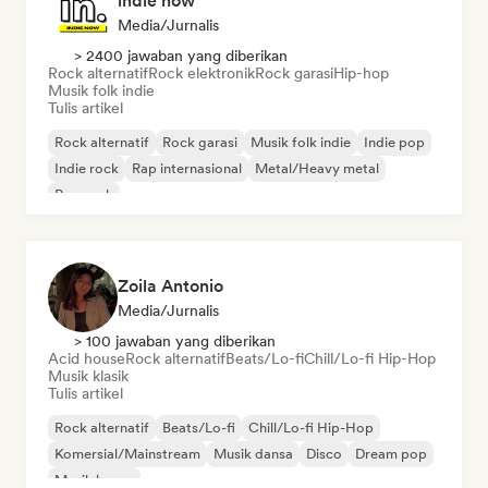
indie now
Media/Jurnalis
> 2400 jawaban yang diberikan
Rock alternatif
Rock elektronik
Rock garasi
Hip-hop
Musik folk indie
Tulis artikel
Rock alternatif
Rock garasi
Musik folk indie
Indie pop
Indie rock
Rap internasional
Metal/Heavy metal
Pop rock
Zoila Antonio
Media/Jurnalis
> 100 jawaban yang diberikan
Acid house
Rock alternatif
Beats/Lo-fi
Chill/Lo-fi Hip-Hop
Musik klasik
Tulis artikel
Rock alternatif
Beats/Lo-fi
Chill/Lo-fi Hip-Hop
Komersial/Mainstream
Musik dansa
Disco
Dream pop
Musik house