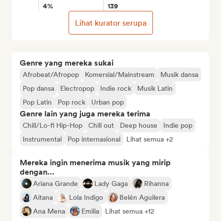
4%
139
Lihat kurator serupa
Genre yang mereka sukai
Afrobeat/Afropop
Komersial/Mainstream
Musik dansa
Pop dansa
Electropop
Indie rock
Musik Latin
Pop Latin
Pop rock
Urban pop
Genre lain yang juga mereka terima
Chill/Lo-fi Hip-Hop
Chill out
Deep house
Indie pop
Instrumental
Pop internasional
Lihat semua +2
Mereka ingin menerima musik yang mirip
dengan…
Ariana Grande
Lady Gaga
Rihanna
Aitana
Lola Indigo
Belén Aguilera
Ana Mena
Emilia
Lihat semua +12