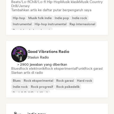
Beats/Lo-fi
Chill/Lo-fi Hip-Hop
Musik klasik
Musik Country
Drill/Jersey
Tambahkan artis ke daftar putar berpengaruh saya
Hip-hop
Musik folk indie
Indie pop
Indie rock
Instrumental
Hip-hop instrumental
Rap internasional
Rap dalam bahasa Inggris
Good Vibrations Radio
Stasiun Radio
> 2900 jawaban yang diberikan
Blues
Rock elektronik
Rock eksperimental
Funk
Rock garasi
Siarkan artis di radio
Blues
Rock eksperimental
Rock garasi
Hard rock
Indie rock
Rock progresif
Rock psikedelik
Rock & Roll/Rock Klasik