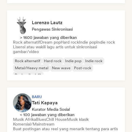
Lorenzo Lautz
Pengawas Sinkronisasi
> 1600 jawaban yang diberikan
Rock alternatif
Dream pop
Hard rock
Indie pop
Indie rock
Lisensi atau wakili lagu artis untuk sinkronisasi
gambar/video
Rock alternatif
Hard rock
Indie pop
Indie rock
Metal/Heavy metal
New wave
Post-rock
Rock psikedelik
BARU
Tati Kapaya
Kurator Media Sosial
< 100 jawaban yang diberikan
Musik Afrika
Blues
Chill House
Musik klasik
Komersial/Mainstream
Buat postingan atau reel yang menarik tentang para artis