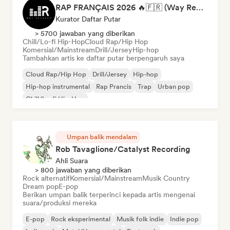
RAP FRANÇAIS 2026 🔥🇫🇷 (Way Records)
Kurator Daftar Putar
> 5700 jawaban yang diberikan
Chill/Lo-fi Hip-Hop
Cloud Rap/Hip Hop
Komersial/Mainstream
Drill/Jersey
Hip-hop
Tambahkan artis ke daftar putar berpengaruh saya
Cloud Rap/Hip Hop
Drill/Jersey
Hip-hop
Hip-hop instrumental
Rap Prancis
Trap
Urban pop
Chill/Lo-fi Hip-Hop
Umpan balik mendalam
Rob Tavaglione/Catalyst Recording
Ahli Suara
> 800 jawaban yang diberikan
Rock alternatif
Komersial/Mainstream
Musik Country
Dream pop
E-pop
Berikan umpan balik terperinci kepada artis mengenai
suara/produksi mereka
E-pop
Rock eksperimental
Musik folk indie
Indie pop