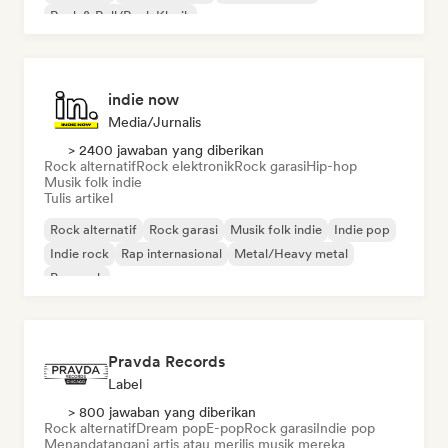
Rock & Roll/Rock Klasik
indie now
Media/Jurnalis
> 2400 jawaban yang diberikan
Rock alternatif
Rock elektronik
Rock garasi
Hip-hop
Musik folk indie
Tulis artikel
Rock alternatif
Rock garasi
Musik folk indie
Indie pop
Indie rock
Rap internasional
Metal/Heavy metal
Pop rock
Pravda Records
Label
> 800 jawaban yang diberikan
Rock alternatif
Dream pop
E-pop
Rock garasi
Indie pop
Menandatangani artis atau merilis musik mereka