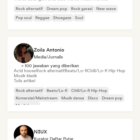
Rock alternatif
Dream pop
Rock garasi
New wave
Pop soul
Reggae
Shoegaze
Soul
Zoila Antonio
Media/Jurnalis
> 100 jawaban yang diberikan
Acid house
Rock alternatif
Beats/Lo-fi
Chill/Lo-fi Hip-Hop
Musik klasik
Tulis artikel
Rock alternatif
Beats/Lo-fi
Chill/Lo-fi Hip-Hop
Komersial/Mainstream
Musik dansa
Disco
Dream pop
Musik house
N3UX
Kurator Daftar Putar