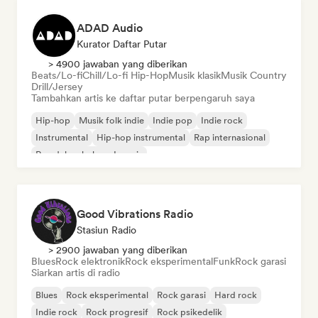
ADAD Audio
Kurator Daftar Putar
> 4900 jawaban yang diberikan
Beats/Lo-fi
Chill/Lo-fi Hip-Hop
Musik klasik
Musik Country
Drill/Jersey
Tambahkan artis ke daftar putar berpengaruh saya
Hip-hop
Musik folk indie
Indie pop
Indie rock
Instrumental
Hip-hop instrumental
Rap internasional
Rap dalam bahasa Inggris
Good Vibrations Radio
Stasiun Radio
> 2900 jawaban yang diberikan
Blues
Rock elektronik
Rock eksperimental
Funk
Rock garasi
Siarkan artis di radio
Blues
Rock eksperimental
Rock garasi
Hard rock
Indie rock
Rock progresif
Rock psikedelik