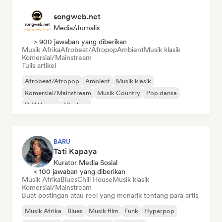
songweb.net
Media/Jurnalis
> 900 jawaban yang diberikan
Musik Afrika
Afrobeat/Afropop
Ambient
Musik klasik
Komersial/Mainstream
Tulis artikel
Afrobeat/Afropop
Ambient
Musik klasik
Komersial/Mainstream
Musik Country
Pop dansa
Drill/Jersey
Hip-hop
BARU
Tati Kapaya
Kurator Media Sosial
< 100 jawaban yang diberikan
Musik Afrika
Blues
Chill House
Musik klasik
Komersial/Mainstream
Buat postingan atau reel yang menarik tentang para artis
Musik Afrika
Blues
Musik film
Funk
Hyperpop