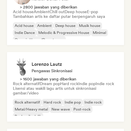
> 2800 jawaban yang diberikan
Acid house
Ambient
Chill out
Deep house
E-pop
Tambahkan artis ke daftar putar berpengaruh saya
Acid house
Ambient
Deep house
Musik house
Indie Dance
Melodic & Progressive House
Minimal
Organic House/Downtempo
Lorenzo Lautz
Pengawas Sinkronisasi
> 1600 jawaban yang diberikan
Rock alternatif
Dream pop
Hard rock
Indie pop
Indie rock
Lisensi atau wakili lagu artis untuk sinkronisasi
gambar/video
Rock alternatif
Hard rock
Indie pop
Indie rock
Metal/Heavy metal
New wave
Post-rock
Rock psikedelik