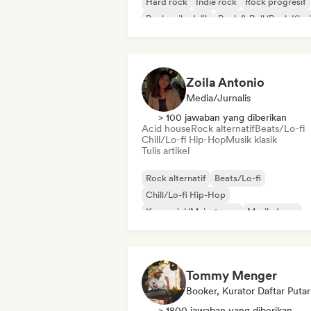
Hard rock
Indie rock
Rock progresif
Rock psikedelik
Rock & Roll/Rock Klas
Zoila Antonio
Media/Jurnalis
> 100 jawaban yang diberikan
Acid house
Rock alternatif
Beats/Lo-fi
Chill/Lo-fi Hip-Hop
Musik klasik
Tulis artikel
Rock alternatif
Beats/Lo-fi
Chill/Lo-fi Hip-Hop
Komersial/Mainstream
Musik dansa
Disco
Dream pop
Musik house
Tommy Menger
Booker, Kurator Daftar Putar
> 1800 jawaban yang diberikan