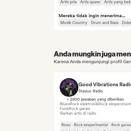
Artis pria
Artis queer
Artis yang bel
Mereka tidak ingin menerima...
Musik Country
Drum and Bass
Dubs
Anda mungkin juga menyu
Karena Anda mengunjungi profil Ge
Good Vibrations Radi
Stasiun Radio
> 2900 jawaban yang diberikan
Blues
Rock elektronik
Rock eksperiment
Funk
Rock garasi
Siarkan artis di radio
Blues
Rock eksperimental
Rock garas