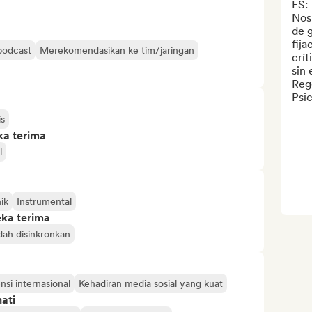
ES: 

Nos 
de g
fija
 podcast
Merekomendasikan ke tim/jaringan
crít
sin 
Reg
Psic
is
ka terima
l
ik
Instrumental
eka terima
ah disinkronkan
nsi internasional
Kehadiran media sosial yang kuat
ati