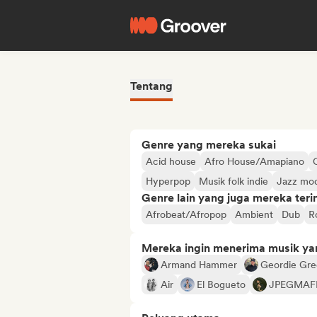
Tentang
Genre yang mereka sukai
Acid house
Afro House/Amapiano
Hyperpop
Musik folk indie
Jazz mo
Genre lain yang juga mereka ter
Afrobeat/Afropop
Ambient
Dub
R
Mereka ingin menerima musik ya
Armand Hammer
Geordie Gr
Air
El Bogueto
JPEGMAF