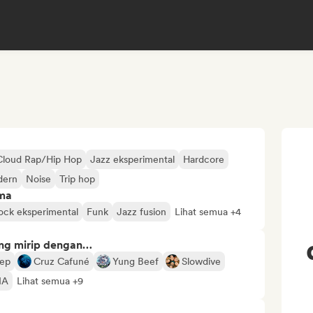
Cloud Rap/Hip Hop
Jazz eksperimental
Hardcore
dern
Noise
Trip hop
ima
ock eksperimental
Funk
Jazz fusion
Lihat semua +4
ng mirip dengan…
eep
Cruz Cafuné
Yung Beef
Slowdive
IA
Lihat semua +9