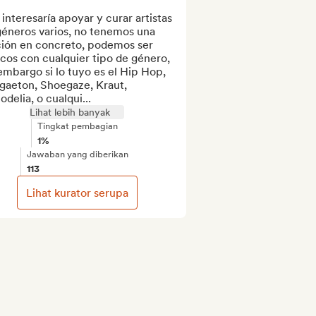
interesaría apoyar y curar artistas 
éneros varios, no tenemos una 
ción en concreto, podemos ser 
icos con cualquier tipo de género, 
embargo si lo tuyo es el Hip Hop, 
gaeton, Shoegaze, Kraut, 
odelia, o cualqui...
Lihat lebih banyak
Tingkat pembagian
1%
Jawaban yang diberikan
113
Lihat kurator serupa