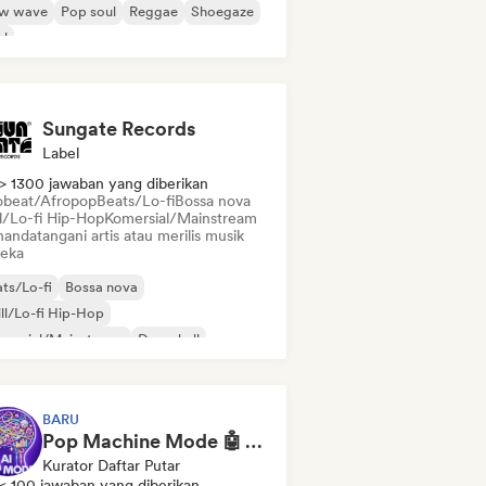
w wave
Pop soul
Reggae
Shoegaze
ul
Sungate Records
Label
> 1300 jawaban yang diberikan
obeat/Afropop
Beats/Lo-fi
Bossa nova
ll/Lo-fi Hip-Hop
Komersial/Mainstream
andatangani artis atau merilis musik
eka
ts/Lo-fi
Bossa nova
ll/Lo-fi Hip-Hop
mersial/Mainstream
Dancehall
p dansa
Hip-hop
Pop soul
BARU
Pop Machine Mode 🤖 AI Music, Indie Pop & Dream Pop
Kurator Daftar Putar
< 100 jawaban yang diberikan