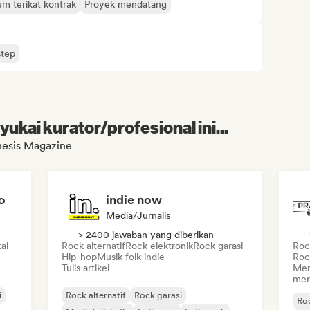
um terikat kontrak
Proyek mendatang
tep
kai kurator/profesional ini...
nesis Magazine
o
indie now
Media/Jurnalis
> 2400 jawaban yang diberikan
al
Rock alternatif
Rock elektronik
Rock garasi
Rock
Hip-hop
Musik folk indie
Roc
Tulis artikel
Men
mer
i
Rock alternatif
Rock garasi
Roc