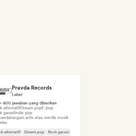
Pravda Records
Label
> 800 jawaban yang diberikan
 alternatif
Dream pop
E-pop
k garasi
Indie pop
andatangani artis atau merilis musik
eka
k alternatif
Dream pop
Rock garasi