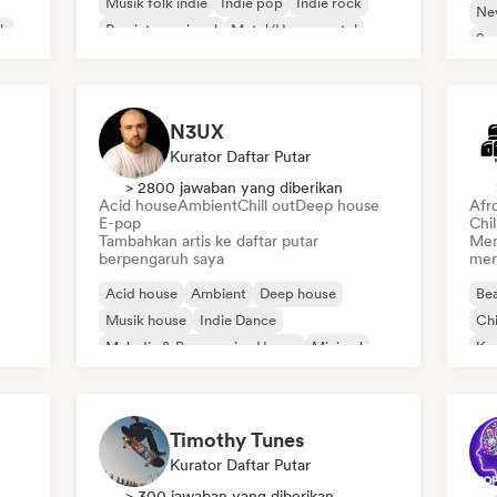
Musik folk indie
Indie pop
Indie rock
Ne
ik
Rap internasional
Metal/Heavy metal
So
Pop rock
N3UX
Kurator Daftar Putar
> 2800 jawaban yang diberikan
Acid house
Ambient
Chill out
Deep house
Afr
E-pop
Chi
Tambahkan artis ke daftar putar
Men
berpengaruh saya
mer
Acid house
Ambient
Deep house
Bea
Musik house
Indie Dance
Chi
Melodic & Progressive House
Minimal
Ko
Organic House/Downtempo
Po
Timothy Tunes
Kurator Daftar Putar
> 300 jawaban yang diberikan