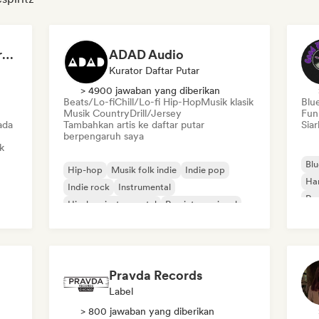
Dreamers Island Entertainment
ADAD Audio
Kurator Daftar Putar
> 4900 jawaban yang diberikan
Beats/Lo-fi
Chill/Lo-fi Hip-Hop
Musik klasik
Blu
Musik Country
Drill/Jersey
Fun
ada
Tambahkan artis ke daftar putar
Siar
berpengaruh saya
k
Blu
Hip-hop
Musik folk indie
Indie pop
Ha
Indie rock
Instrumental
Roc
Hip-hop instrumental
Rap internasional
Rap dalam bahasa Inggris
Pravda Records
Label
> 800 jawaban yang diberikan