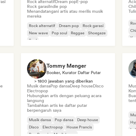
asi
Rock alternatif
Dream pop
E-pop
Aci
Rock garasi
Indie pop
Chi
Menandatangani artis atau merilis musik
Tuli
mereka
Roc
Rock alternatif
Dream pop
Rock garasi
Chi
New wave
Pop soul
Reggae
Shoegaze
Ko
Soul
Di
Tommy Menger
Booker, Kurator Daftar Putar
> 1800 jawaban yang diberikan
se
Musik dansa
Pop dansa
Deep house
Disco
Mus
Electropop
Kom
Hubungkan artis dengan peluang acara
Bua
langsung
tent
Tambahkan artis ke daftar putar
berpengaruh saya
Mus
Musik dansa
Pop dansa
Deep house
Hy
Disco
Electropop
House Prancis
Ind
Pop Prancis
Musik house