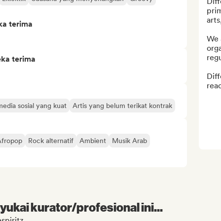
Diff
prim
arts
ka terima
We a
orga
regu
eka terima
Diff
rea
edia sosial yang kuat
Artis yang belum terikat kontrak
Afropop
Rock alternatif
Ambient
Musik Arab
kai kurator/profesional ini...
spiritz