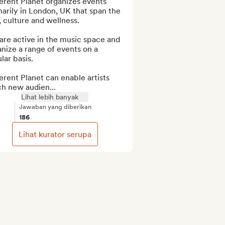
erent Planet organizes events 
arily in London, UK that span the 
, culture and wellness.

re active in the music space and 
nize a range of events on a 
lar basis.

erent Planet can enable artists 
ch new audien...
Lihat lebih banyak
Jawaban yang diberikan
186
Lihat kurator serupa