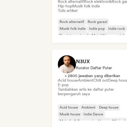
Rock alternatif
Rock elektronik
Rock gar
Hip-hop
Musik folk indie
Tulis artikel
Rock alternatif
Rock garasi
Musik folk indie
Indie pop
Indie rock
Rap internasional
Metal/Heavy metal
Pop rock
N3UX
Kurator Daftar Putar
> 2800 jawaban yang diberikan
Acid house
Ambient
Chill out
Deep hou
E-pop
Tambahkan artis ke daftar putar
berpengaruh saya
Acid house
Ambient
Deep house
Musik house
Indie Dance
Melodic & Progressive House
Minimal