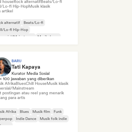
d house
Rock alternatif
Beats/Lo-fi
ll/Lo-fi Hip-Hop
Musik klasik
s artikel
k alternatif
Beats/Lo-fi
ll/Lo-fi Hip-Hop
mersial/Mainstream
Musik dansa
sco
Dream pop
Musik house
BARU
Tati Kapaya
Kurator Media Sosial
< 100 jawaban yang diberikan
ik Afrika
Blues
Chill House
Musik klasik
ersial/Mainstream
t postingan atau reel yang menarik
ang para artis
ik Afrika
Blues
Musik film
Funk
perpop
Indie Dance
Musik folk indie
ie pop