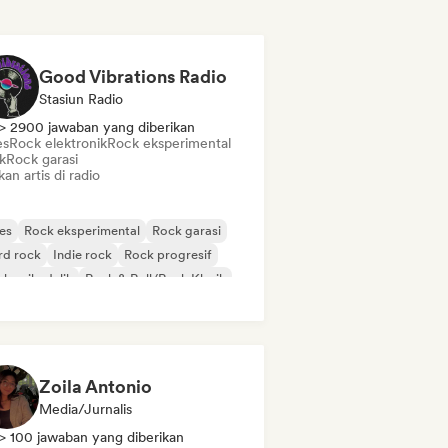
Good Vibrations Radio
Stasiun Radio
> 2900 jawaban yang diberikan
es
Rock elektronik
Rock eksperimental
k
Rock garasi
kan artis di radio
es
Rock eksperimental
Rock garasi
rd rock
Indie rock
Rock progresif
k psikedelik
Rock & Roll/Rock Klasik
Zoila Antonio
Media/Jurnalis
> 100 jawaban yang diberikan