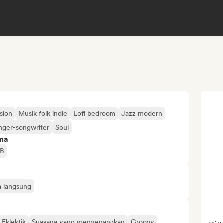
sion
Musik folk indie
Lofi bedroom
Jazz modern
nger-songwriter
Soul
ima
B
a langsung
Eklektik
Suasana yang menyenangkan
Groovy