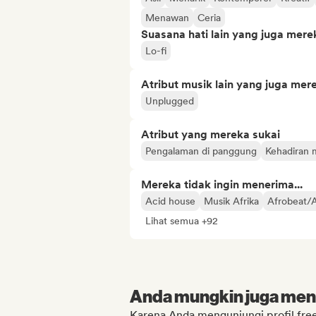
Menawan
Ceria
Suasana hati lain yang juga mere
Lo-fi
Atribut musik lain yang juga mer
Unplugged
Atribut yang mereka sukai
Pengalaman di panggung
Kehadiran m
Mereka tidak ingin menerima...
Acid house
Musik Afrika
Afrobeat/
Lihat semua +92
Anda mungkin juga menyu
Karena Anda mengunjungi profil free