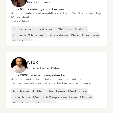
Media/Jurnalis
> 100 jawaban yang diberikan
Acid house
Rock alternatif
Beats/Lo-fi
Chill/Lo-fi Hip-Hop
Musik klasik
Tulis artikel
Rock alternatif
Beats/Lo-fi
Chill/Lo-fi Hip-Hop
Komersial/Mainstream
Musik dansa
Disco
Dream pop
Musik house
N3UX
Kurator Daftar Putar
> 2800 jawaban yang diberikan
Acid house
Ambient
Chill out
Deep house
E-pop
Tambahkan artis ke daftar putar berpengaruh saya
Acid house
Ambient
Deep house
Musik house
Indie Dance
Melodic & Progressive House
Minimal
Organic House/Downtempo