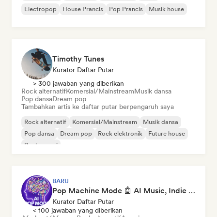
Electropop
House Prancis
Pop Prancis
Musik house
Timothy Tunes
Kurator Daftar Putar
> 300 jawaban yang diberikan
Rock alternatif
Komersial/Mainstream
Musik dansa
Pop dansa
Dream pop
Tambahkan artis ke daftar putar berpengaruh saya
Rock alternatif
Komersial/Mainstream
Musik dansa
Pop dansa
Dream pop
Rock elektronik
Future house
Rock garasi
BARU
Pop Machine Mode 🤖 AI Music, Indie Pop & Dream Pop
Kurator Daftar Putar
< 100 jawaban yang diberikan