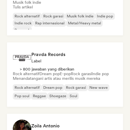
Musik folk indie
Tulis artikel
Rock alternatif
Rock garasi
Musik folk indie
Indie pop
Indie rock
Rap internasional
Metal/Heavy metal
Pop rock
Pravda Records
Label
> 800 jawaban yang diberikan
Rock alternatif
Dream pop
E-pop
Rock garasi
Indie pop
Menandatangani artis atau merilis musik mereka
Rock alternatif
Dream pop
Rock garasi
New wave
Pop soul
Reggae
Shoegaze
Soul
Zoila Antonio