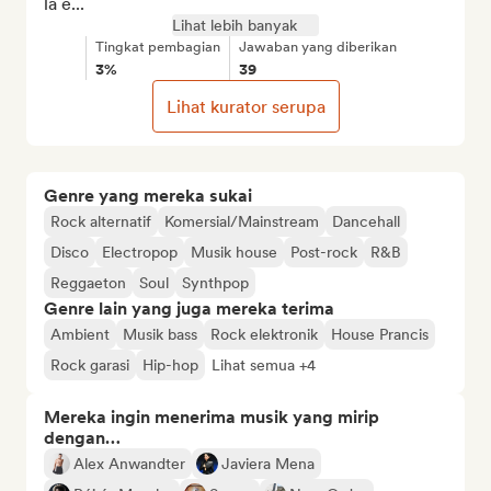
la e...
Lihat lebih banyak
Tingkat pembagian
Jawaban yang diberikan
3%
39
Lihat kurator serupa
Genre yang mereka sukai
Rock alternatif
Komersial/Mainstream
Dancehall
Disco
Electropop
Musik house
Post-rock
R&B
Reggaeton
Soul
Synthpop
Genre lain yang juga mereka terima
Ambient
Musik bass
Rock elektronik
House Prancis
Rock garasi
Hip-hop
Lihat semua +4
Mereka ingin menerima musik yang mirip
dengan…
Alex Anwandter
Javiera Mena