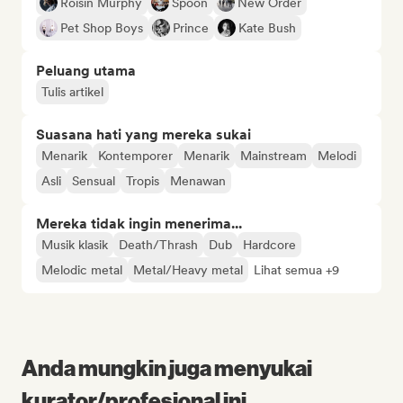
Róisín Murphy
Spoon
New Order
Pet Shop Boys
Prince
Kate Bush
Peluang utama
Tulis artikel
Suasana hati yang mereka sukai
Menarik
Kontemporer
Menarik
Mainstream
Melodi
Asli
Sensual
Tropis
Menawan
Mereka tidak ingin menerima...
Musik klasik
Death/Thrash
Dub
Hardcore
Melodic metal
Metal/Heavy metal
Lihat semua +9
Anda mungkin juga menyukai
kurator/profesional ini...