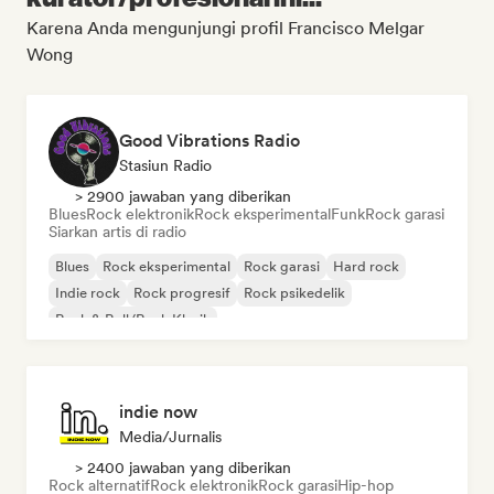
Karena Anda mengunjungi profil Francisco Melgar
Wong
Good Vibrations Radio
Stasiun Radio
> 2900 jawaban yang diberikan
Blues
Rock elektronik
Rock eksperimental
Funk
Rock garasi
Siarkan artis di radio
Blues
Rock eksperimental
Rock garasi
Hard rock
Indie rock
Rock progresif
Rock psikedelik
Rock & Roll/Rock Klasik
indie now
Media/Jurnalis
> 2400 jawaban yang diberikan
Rock alternatif
Rock elektronik
Rock garasi
Hip-hop