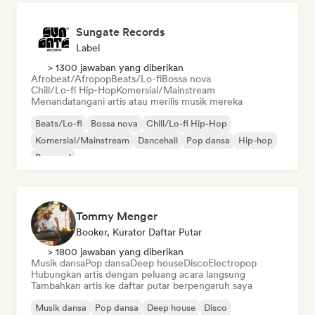
Sungate Records
Label
> 1300 jawaban yang diberikan
Afrobeat/Afropop
Beats/Lo-fi
Bossa nova
Chill/Lo-fi Hip-Hop
Komersial/Mainstream
Menandatangani artis atau merilis musik mereka
Beats/Lo-fi
Bossa nova
Chill/Lo-fi Hip-Hop
Komersial/Mainstream
Dancehall
Pop dansa
Hip-hop
Pop soul
Tommy Menger
Booker, Kurator Daftar Putar
> 1800 jawaban yang diberikan
Musik dansa
Pop dansa
Deep house
Disco
Electropop
Hubungkan artis dengan peluang acara langsung
Tambahkan artis ke daftar putar berpengaruh saya
Musik dansa
Pop dansa
Deep house
Disco