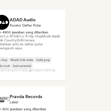
ADAD Audio
Kurator Daftar Putar
> 4900 jawaban yang diberikan
ts/Lo-fi
Chill/Lo-fi Hip-Hop
Musik klasik
ik Country
Drill/Jersey
bahkan artis ke daftar putar
pengaruh saya
p-hop
Musik folk indie
Indie pop
ie rock
Instrumental
-hop instrumental
Rap internasional
 dalam bahasa Inggris
Pravda Records
Label
> 800 jawaban yang diberikan