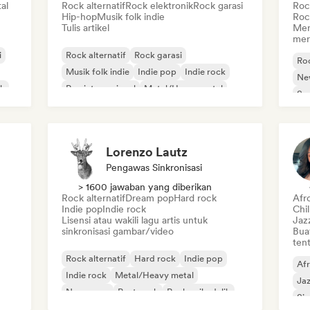
al
Rock alternatif
Rock elektronik
Rock garasi
Rock
Hip-hop
Musik folk indie
Roc
Tulis artikel
Men
mer
i
Rock alternatif
Rock garasi
Roc
Musik folk indie
Indie pop
Indie rock
Ne
ik
Rap internasional
Metal/Heavy metal
So
Pop rock
Lorenzo Lautz
Pengawas Sinkronisasi
> 1600 jawaban yang diberikan
Rock alternatif
Dream pop
Hard rock
Afr
Indie pop
Indie rock
Chi
Lisensi atau wakili lagu artis untuk
Jaz
sinkronisasi gambar/video
Bua
tent
Rock alternatif
Hard rock
Indie pop
Af
Indie rock
Metal/Heavy metal
Ja
New wave
Post-rock
Rock psikedelik
Sin