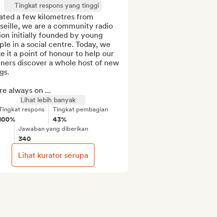
Tingkat respons yang tinggi
ated a few kilometres from 
eille, we are a community radio 
ion initially founded by young 
le in a social centre. Today, we 
 it a point of honour to help our 
eners discover a whole host of new 
gs.

e always on ...
Lihat lebih banyak
Tingkat respons
Tingkat pembagian
100%
43%
Jawaban yang diberikan
340
Lihat kurator serupa