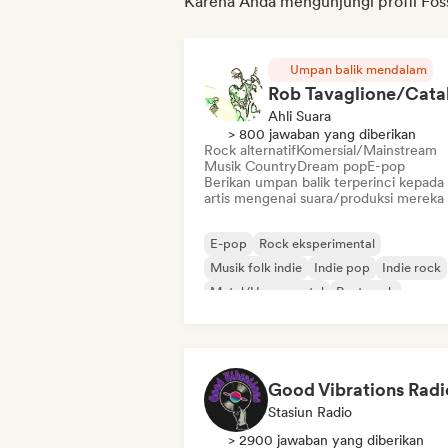
Karena Anda mengunjungi profil Fo
Umpan balik mendalam
Ahli Suara
> 800 jawaban yang diberikan
Rock alternatif
Komersial/Mainstream
Musik Country
Dream pop
E-pop
Berikan umpan balik terperinci kepada
artis mengenai suara/produksi mereka
E-pop
Rock eksperimental
Musik folk indie
Indie pop
Indie rock
Metal/Heavy metal
Post-rock
Rock & Roll/Rock Klasik
Good Vibrations Radi
Stasiun Radio
> 2900 jawaban yang diberikan