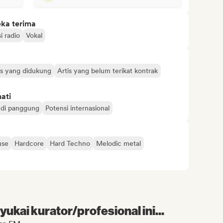
eka terima
i radio
Vokal
is yang didukung
Artis yang belum terikat kontrak
ati
di panggung
Potensi internasional
use
Hardcore
Hard Techno
Melodic metal
kai kurator/profesional ini...