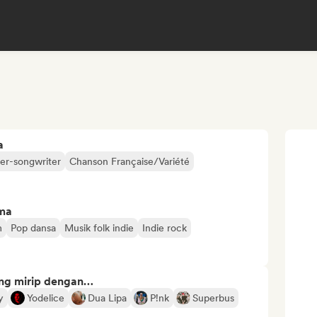
a
er-songwriter
Chanson Française/Variété
ima
m
Pop dansa
Musik folk indie
Indie rock
ng mirip dengan…
y
Yodelice
Dua Lipa
P!nk
Superbus