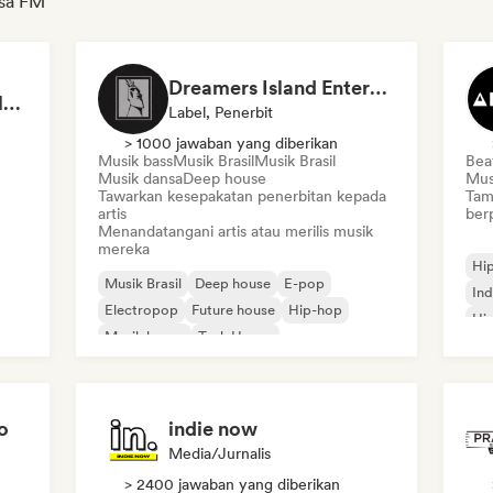
ssa FM
Dreamers Island Entertainment
Rob Tavaglione/Catalyst Recording
Label, Penerbit
> 1000 jawaban yang diberikan
Musik bass
Musik Brasil
Musik Brasil
Bea
Musik dansa
Deep house
Mus
Tawarkan kesepakatan penerbitan kepada
Tam
artis
ber
Menandatangani artis atau merilis musik
mereka
Hi
Musik Brasil
Deep house
E-pop
Ind
Electropop
Future house
Hip-hop
Hip
Musik house
Tech House
Rap
o
indie now
Media/Jurnalis
> 2400 jawaban yang diberikan