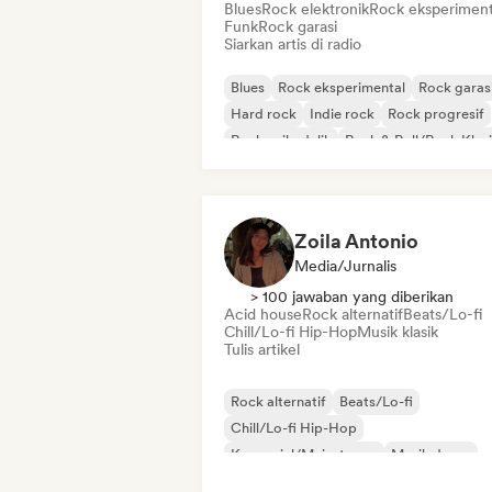
Blues
Rock elektronik
Rock eksperiment
Funk
Rock garasi
Siarkan artis di radio
Blues
Rock eksperimental
Rock garas
Hard rock
Indie rock
Rock progresif
Rock psikedelik
Rock & Roll/Rock Klas
Zoila Antonio
Media/Jurnalis
> 100 jawaban yang diberikan
Acid house
Rock alternatif
Beats/Lo-fi
Chill/Lo-fi Hip-Hop
Musik klasik
Tulis artikel
Rock alternatif
Beats/Lo-fi
Chill/Lo-fi Hip-Hop
Komersial/Mainstream
Musik dansa
Disco
Dream pop
Musik house