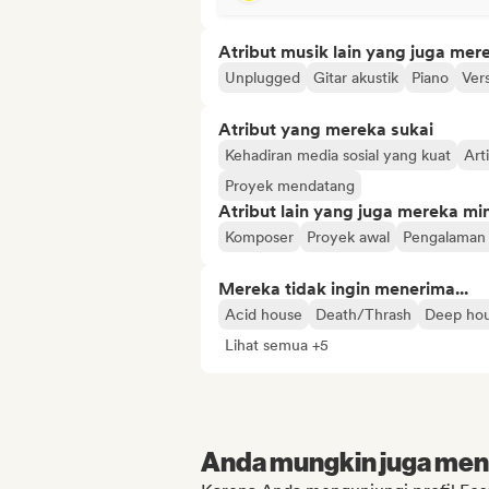
Atribut musik lain yang juga mer
Unplugged
Gitar akustik
Piano
Vers
Atribut yang mereka sukai
Kehadiran media sosial yang kuat
Art
Proyek mendatang
Atribut lain yang juga mereka min
Komposer
Proyek awal
Pengalaman 
Mereka tidak ingin menerima...
Acid house
Death/Thrash
Deep ho
Lihat semua +5
Anda mungkin juga menyu