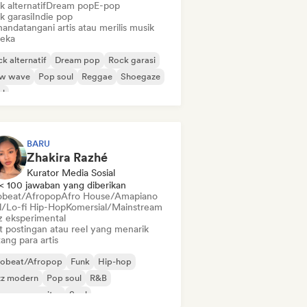
 alternatif
Dream pop
E-pop
k garasi
Indie pop
andatangani artis atau merilis musik
eka
k alternatif
Dream pop
Rock garasi
w wave
Pop soul
Reggae
Shoegaze
ul
BARU
Zhakira Razhé
Kurator Media Sosial
< 100 jawaban yang diberikan
obeat/Afropop
Afro House/Amapiano
ll/Lo-fi Hip-Hop
Komersial/Mainstream
z eksperimental
t postingan atau reel yang menarik
ang para artis
robeat/Afropop
Funk
Hip-hop
zz modern
Pop soul
R&B
ger-songwriter
Soul