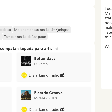
Loc
Mars
stat
peop
make
 podcast
Merekomendasikan ke tim/jaringan
list
l
Tambahkan ke daftar putar
thin
We'r
sempatan kepada para artis ini
Better days
Dj Remo
Disiarkan di radio
Electric Groove
MONARQUES
Disiarkan di radio